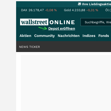
🎁 Ihre Lieblingsakt
DAX
26.178,47
-0,08
%
Gold
4.233,88
-0,31
%
Öl 
Depot eröffnen
Aktien
Community
Nachrichten
Indizes
Fonds
NEWS TICKER