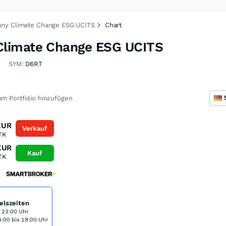
ny Climate Change ESG UCITS
Chart
limate Change ESG UCITS
4
SYM:
D6RT
m Portfolio hinzufügen
EUR
Verkauf
TK
EUR
Kauf
TK
elszeiten
s 23:00 Uhr
:00 bis 19:00 Uhr