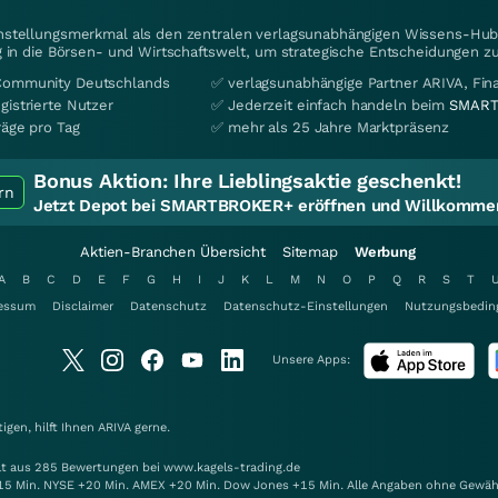
instellungsmerkmal als den zentralen verlagsunabhängigen Wissens-Hub 
 in die Börsen- und Wirtschaftswelt, um strategische Entscheidungen zu
Community Deutschlands
✅ verlagsunabhängige Partner ARIVA, Fi
gistrierte Nutzer
✅ Jederzeit einfach handeln beim
SMART
räge pro Tag
✅ mehr als 25 Jahre Marktpräsenz
Bonus Aktion:
Ihre Lieblingsaktie geschenkt!
rn
Jetzt Depot bei SMARTBROKER+ eröffnen und Willkommen
Aktien-Branchen Übersicht
Sitemap
Werbung
A
B
C
D
E
F
G
H
I
J
K
L
M
N
O
P
Q
R
S
T
essum
Disclaimer
Datenschutz
Datenschutz-Einstellungen
Nutzungsbedin
Unsere Apps:
gen, hilft Ihnen
ARIVA
gerne.
elt aus 285 Bewertungen bei www.kagels-trading.de
15 Min. NYSE +20 Min. AMEX +20 Min. Dow Jones +15 Min. Alle Angaben ohne Gewäh