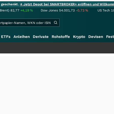
ie geschenkt.
→ Jetzt Depot bei SMARTBROKER+ eröffnen und Willkom
(Brent)
82,77
+4,19
%
Dow Jones
54.001,73
-0,73
%
US Tech 1
ETFs
Anleihen
Derivate
Rohstoffe
Krypto
Devisen
Fest