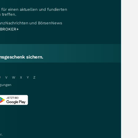
für einen aktuellen und fundierten
 treffen.
nanzNachrichten und BörsenNews
BROKER+
sgeschenk sichern.
U
V
W
X
Y
Z
gungen
r.