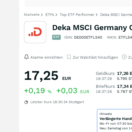
ETFs
Top ETF Performer
Deka MSCI Germa
Startseite
Deka MSCI Germany C
ETF
ISIN:
DE000ETFL540
WKN:
ETFL5
Alarme einrichten
Zur Watchlist hinzufügen
Zu
17,25
Geldkurs
17,26
EUR
18:37:26
5.795
S
Briefkurs
17,34
+0,19
+0,03
%
EUR
18:37:26
5.767
S
Letzter Kurs
18:30:34
Stuttgart
Hinweis
Verlängerte Hand
Mo-Fr von
07:30 bi
Neu: Samstag von 14