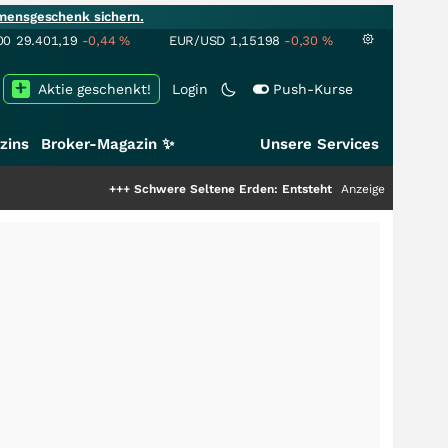
mensgeschenk sichern.
00
29.401,19
-0,44
%
EUR/USD
1,15198
-0,30
%
Aktie geschenkt!
Login
Push-Kurse
zins
Broker-Magazin ✨
Unsere Services
+++
Schwere Seltene Erden: Entsteht hier die nächste Milliarden
Anzeige