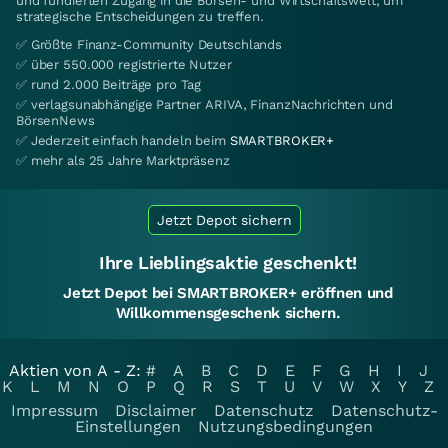
und fundierten Zugang in die Börsen- und Wirtschaftswelt, um
strategische Entscheidungen zu treffen.
✅ Größte Finanz-Community Deutschlands
✅ über 550.000 registrierte Nutzer
✅ rund 2.000 Beiträge pro Tag
✅ verlagsunabhängige Partner ARIVA, FinanzNachrichten und
BörsenNews
✅ Jederzeit einfach handeln beim
SMARTBROKER+
✅ mehr als 25 Jahre Marktpräsenz
Jetzt Depot sichern
Ihre Lieblingsaktie geschenkt!
Jetzt Depot bei SMARTBROKER+ eröffnen und
Willkommensgeschenk sichern.
Aktien von A - Z:
#
A
B
C
D
E
F
G
H
I
J
K
L
M
N
O
P
Q
R
S
T
U
V
W
X
Y
Z
Impressum
Disclaimer
Datenschutz
Datenschutz-
Einstellungen
Nutzungsbedingungen