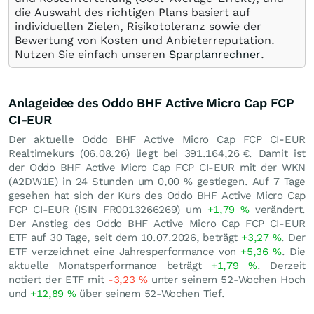
die Auswahl des richtigen Plans basiert auf
individuellen Zielen, Risikotoleranz sowie der
Bewertung von Kosten und Anbieterreputation.
Nutzen Sie einfach unseren
Sparplanrechner
.
Anlageidee des Oddo BHF Active Micro Cap FCP
CI-EUR
Der aktuelle Oddo BHF Active Micro Cap FCP CI-EUR
Realtimekurs (
06.08.26
) liegt bei 391.164,26
€
. Damit ist
der Oddo BHF Active Micro Cap FCP CI-EUR mit der WKN
(A2DW1E) in 24 Stunden um
0,00
%
gestiegen. Auf 7 Tage
gesehen hat sich der Kurs des Oddo BHF Active Micro Cap
FCP CI-EUR (ISIN FR0013266269) um
+1,79
%
verändert.
Der Anstieg des Oddo BHF Active Micro Cap FCP CI-EUR
ETF auf 30 Tage, seit dem 10.07.2026, beträgt
+3,27
%
. Der
ETF verzeichnet eine Jahresperformance von
+5,36
%
. Die
aktuelle Monatsperformance beträgt
+1,79
%
. Derzeit
notiert der ETF mit
-3,23
%
unter seinem 52-Wochen Hoch
und
+12,89
%
über seinem 52-Wochen Tief.