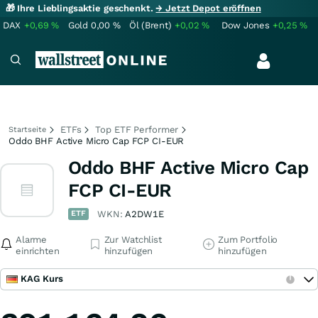
🎁 Ihre Lieblingsaktie geschenkt.
→ Jetzt Depot eröffnen
DAX
+0,69
%
Gold
0,00
%
Öl (Brent)
+0,02
%
Dow Jones
+0,25
%
ETFs
Top ETF Performer
Startseite
Oddo BHF Active Micro Cap FCP CI-EUR
Oddo BHF Active Micro Cap
FCP CI-EUR
ETF
WKN:
A2DW1E
Alarme
Zur Watchlist
Zum Portfolio
einrichten
hinzufügen
hinzufügen
KAG Kurs