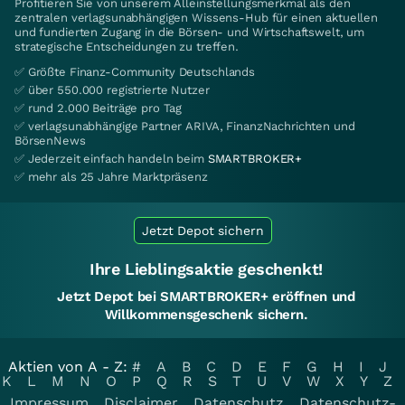
Profitieren Sie von unserem Alleinstellungsmerkmal als den
zentralen verlagsunabhängigen Wissens-Hub für einen aktuellen
und fundierten Zugang in die Börsen- und Wirtschaftswelt, um
strategische Entscheidungen zu treffen.
✅ Größte Finanz-Community Deutschlands
✅ über 550.000 registrierte Nutzer
✅ rund 2.000 Beiträge pro Tag
✅ verlagsunabhängige Partner ARIVA, FinanzNachrichten und
BörsenNews
✅ Jederzeit einfach handeln beim
SMARTBROKER+
✅ mehr als 25 Jahre Marktpräsenz
Jetzt Depot sichern
Ihre Lieblingsaktie geschenkt!
Jetzt Depot bei SMARTBROKER+ eröffnen und
Willkommensgeschenk sichern.
Aktien von A - Z:
#
A
B
C
D
E
F
G
H
I
J
K
L
M
N
O
P
Q
R
S
T
U
V
W
X
Y
Z
Impressum
Disclaimer
Datenschutz
Datenschutz-