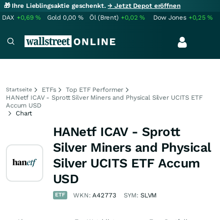
🎁 Ihre Lieblingsaktie geschenkt.
→ Jetzt Depot eröffnen
DAX
+0,69
%
Gold
0,00
%
Öl (Brent)
+0,02
%
Dow Jones
+0,25
%
ETFs
Top ETF Performer
Startseite
HANetf ICAV - Sprott Silver Miners and Physical Silver UCITS ETF
Accum USD
Chart
HANetf ICAV - Sprott
Silver Miners and Physical
Silver UCITS ETF Accum
USD
ETF
WKN:
A42773
SYM:
SLVM