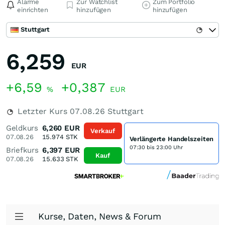
Alarme
Zur Watchlist
Zum Portfolio
einrichten
hinzufügen
hinzufügen
Stuttgart
6,259
EUR
+6,59
+0,387
%
EUR
Letzter Kurs
07.08.26
Stuttgart
Geldkurs
6,260
EUR
Verkauf
07.08.26
15.974
STK
Verlängerte Handelszeiten
07:30 bis 23:00 Uhr
Briefkurs
6,397
EUR
Kauf
07.08.26
15.633
STK
Kurse, Daten, News & Forum