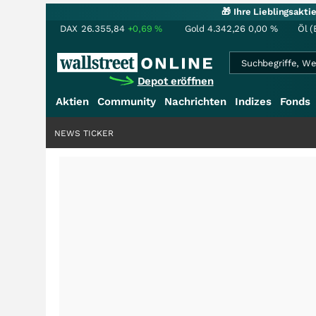
🎁 Ihre Lieblingsakt
DAX
26.355,84
+0,69
%
Gold
4.342,26
0,00
%
Öl (
Depot eröffnen
Aktien
Community
Nachrichten
Indizes
Fonds
NEWS TICKER