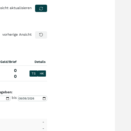
sicht aktualisieren
vorherige Ansicht
 Geld/Brief
Details
0
TS
HK
0
ngeben:
bis
-
-