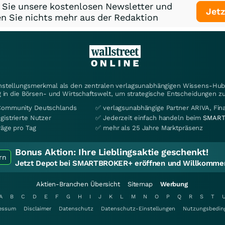
 Sie unsere kostenlosen Newsletter und
Jetz
n Sie nichts mehr aus der Redaktion
instellungsmerkmal als den zentralen verlagsunabhängigen Wissens-Hub 
 in die Börsen- und Wirtschaftswelt, um strategische Entscheidungen zu
Community Deutschlands
✅ verlagsunabhängige Partner ARIVA, Fi
gistrierte Nutzer
✅ Jederzeit einfach handeln beim
SMART
räge pro Tag
✅ mehr als 25 Jahre Marktpräsenz
Bonus Aktion:
Ihre Lieblingsaktie geschenkt!
rn
Jetzt Depot bei SMARTBROKER+ eröffnen und Willkommen
Aktien-Branchen Übersicht
Sitemap
Werbung
A
B
C
D
E
F
G
H
I
J
K
L
M
N
O
P
Q
R
S
T
essum
Disclaimer
Datenschutz
Datenschutz-Einstellungen
Nutzungsbedin