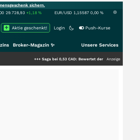
mensgeschenk sichern.
00
29.728,93
+1,18
%
EUR/USD
1,15587
0,00
%
Aktie geschenkt!
Login
Push-Kurse
zins
Broker-Magazin ✨
Unsere Services
+++
Saga bei 0,53 CAD: Bewertet der Markt noch immer nur die 
Anzeige