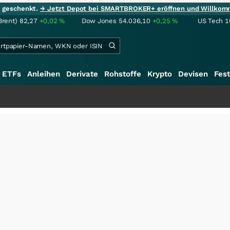
ie geschenkt.
→ Jetzt Depot bei SMARTBROKER+ eröffnen und Willkom
Brent)
82,27
+0,02
%
Dow Jones
54.036,10
+0,25
%
US Tech 1
ETFs
Anleihen
Derivate
Rohstoffe
Krypto
Devisen
Fest