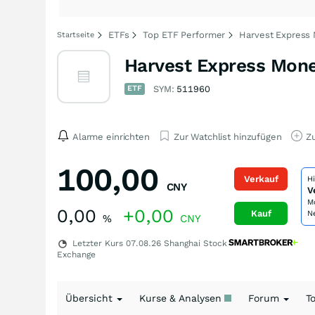
ETFs
Top ETF Performer
Harvest Express
Startseite
Harvest Express Mone
ETF
SYM:
511960
Alarme einrichten
Zur Watchlist hinzufügen
Zu
100,00
Verkauf
H
CNY
V
M
0,00
+0,00
Kauf
N
%
CNY
Letzter Kurs
07.08.26
Shanghai Stock
Exchange
Übersicht
Kurse & Analysen
Forum
T