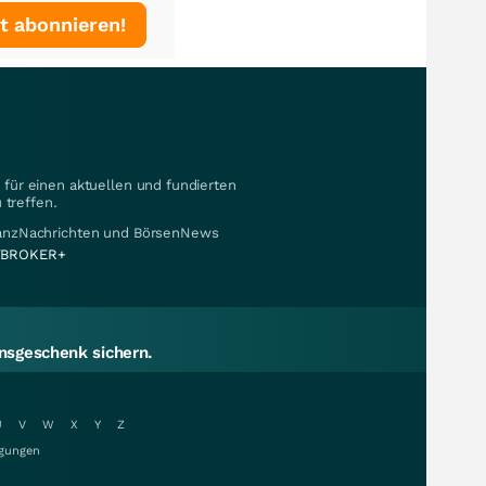
t abonnieren!
für einen aktuellen und fundierten
 treffen.
nanzNachrichten und BörsenNews
BROKER+
sgeschenk sichern.
U
V
W
X
Y
Z
gungen