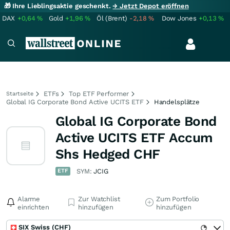
🎁 Ihre Lieblingsaktie geschenkt.
→ Jetzt Depot eröffnen
DAX
+0,64
%
Gold
+1,96
%
Öl (Brent)
-2,18
%
Dow Jones
+0,13
%
ETFs
Top ETF Performer
Startseite
Global IG Corporate Bond Active UCITS ETF
Handelsplätze
Global IG Corporate Bond
Active UCITS ETF Accum
Shs Hedged CHF
ETF
SYM:
JCIG
Alarme
Zur Watchlist
Zum Portfolio
einrichten
hinzufügen
hinzufügen
SIX Swiss (CHF)