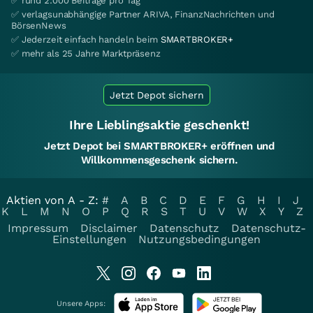
✅ rund 2.000 Beiträge pro Tag
✅ verlagsunabhängige Partner ARIVA, FinanzNachrichten und
BörsenNews
✅ Jederzeit einfach handeln beim
SMARTBROKER+
✅ mehr als 25 Jahre Marktpräsenz
Jetzt Depot sichern
Ihre Lieblingsaktie geschenkt!
Jetzt Depot bei SMARTBROKER+ eröffnen und
Willkommensgeschenk sichern.
Aktien von A - Z:
#
A
B
C
D
E
F
G
H
I
J
K
L
M
N
O
P
Q
R
S
T
U
V
W
X
Y
Z
Impressum
Disclaimer
Datenschutz
Datenschutz-
Einstellungen
Nutzungsbedingungen
Unsere Apps: