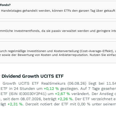
 Fonds?
 Handelstages gehandelt werden, können ETFs den ganzen Tag über gekauft
ömmliche Investmentfonds, da sie passiv verwaltet werden und geringere in
rch regelmäßige Investitionen und Kostenverteilung (Cost-Average-Effekt),
ranz sowie der Bewertung von Kosten und Anbieterreputation. Nutzen Sie einfa
y Dividend Growth UCITS ETF
nd Growth UCITS ETF Realtimekurs (
06.08.26
) liegt bei 11.5
S ETF in 24 Stunden um
+0,12
%
gestiegen. Auf 7 Tage gesehen
S ETF (ISIN IE00030Y2P41) um
+2,67
%
verändert. Der Anstieg 
, seit dem 08.07.2026, beträgt
+2,26
%
. Der ETF verzeichnet 
rägt
+2,31
%
. Derzeit notiert der ETF mit
0,00
%
unter seine