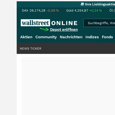
🎁 Ihre Lieblingsakt
DAX
26.174,28
-0,09
%
Gold
4.254,87
+0,34
%
Öl 
Depot eröffnen
Aktien
Community
Nachrichten
Indizes
Fonds
NEWS TICKER