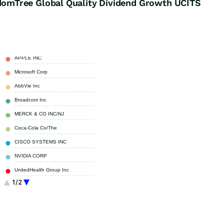
mTree Global Quality Dividend Growth UCITS
APPLE INC
3,89 %
Microsoft Corp
3,32 %
AbbVie Inc
2,82 %
Broadcom Inc
2,75 %
MERCK & CO INC/NJ
2,53 %
Coca-Cola Co/The
2,48 %
CISCO SYSTEMS INC
2,34 %
NVIDIA CORP
2,25 %
UnitedHealth Group Inc
2,14 %
1/2
Toyota Motor Corp
1,99 %
Sonstige
73,49 %