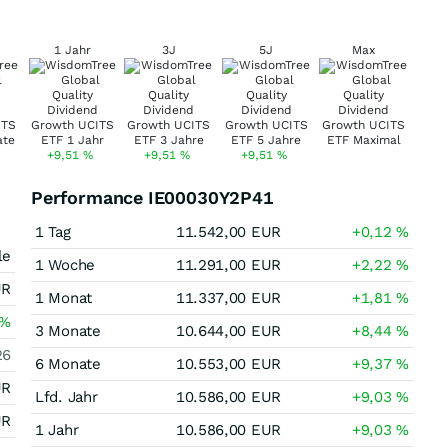
1 Jahr
3J
5J
Max
+9,51
%
+9,51
%
+9,51
%
Performance IE00030Y2P41
1 Tag
11.542,00
EUR
+0,12
%
le
1 Woche
11.291,00
EUR
+2,22
%
UR
1 Monat
11.337,00
EUR
+1,81
%
%
3 Monate
10.644,00
EUR
+8,44
%
26
6 Monate
10.553,00
EUR
+9,37
%
UR
Lfd. Jahr
10.586,00
EUR
+9,03
%
UR
1 Jahr
10.586,00
EUR
+9,03
%