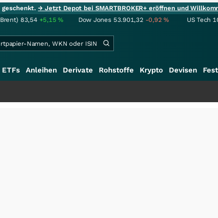
ie geschenkt.
→ Jetzt Depot bei SMARTBROKER+ eröffnen und Willkom
(Brent)
83,54
+5,15
%
Dow Jones
53.901,32
-0,92
%
US Tech 1
ETFs
Anleihen
Derivate
Rohstoffe
Krypto
Devisen
Fest