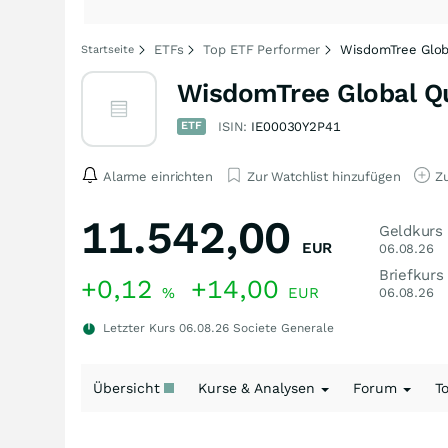
ETFs
Top ETF Performer
WisdomTree Globa
Startseite
WisdomTree Global Qu
ETF
ISIN:
IE00030Y2P41
Alarme einrichten
Zur Watchlist hinzufügen
Zu
11.542,00
Geldkurs
EUR
06.08.26
Briefkurs
+0,12
+14,00
%
EUR
06.08.26
Letzter Kurs
06.08.26
Societe Generale
Übersicht
Kurse & Analysen
Forum
T