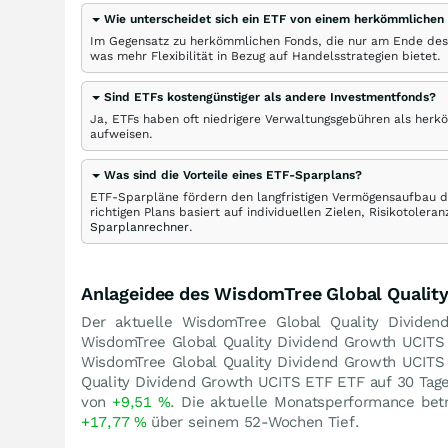
Wie unterscheidet sich ein ETF von einem herkömmlichen
Im Gegensatz zu herkömmlichen Fonds, die nur am Ende des
was mehr Flexibilität in Bezug auf Handelsstrategien bietet.
Sind ETFs kostengünstiger als andere Investmentfonds?
Ja, ETFs haben oft niedrigere Verwaltungsgebühren als herk
aufweisen.
Was sind die Vorteile eines ETF-Sparplans?
ETF-Sparpläne fördern den langfristigen Vermögensaufbau du
richtigen Plans basiert auf individuellen Zielen, Risikotole
Sparplanrechner
.
Anlageidee des WisdomTree Global Qualit
Der aktuelle WisdomTree Global Quality Divide
WisdomTree Global Quality Dividend Growth UCIT
WisdomTree Global Quality Dividend Growth UCIT
Quality Dividend Growth UCITS ETF ETF auf 30 Tage
von
+9,51
%
. Die aktuelle Monatsperformance bet
+17,77
%
über seinem 52-Wochen Tief.