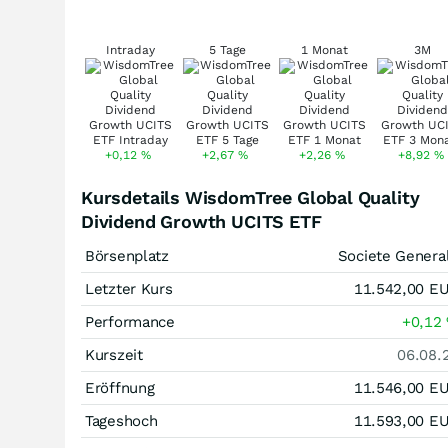
Intraday
5 Tage
1 Monat
3M
+0,12
%
+2,67
%
+2,26
%
+8,92
%
Kursdetails WisdomTree Global Quality
Dividend Growth UCITS ETF
Börsenplatz
Societe Genera
Letzter Kurs
11.542,00
E
Performance
+0,12
Kurszeit
06.08.
Eröffnung
11.546,00
E
Tageshoch
11.593,00
E