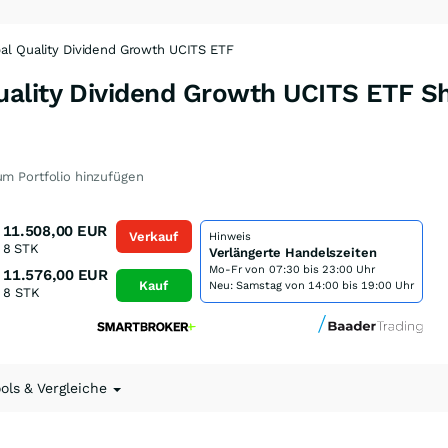
l Quality Dividend Growth UCITS ETF
ality Dividend Growth UCITS ETF Sh
m Portfolio hinzufügen
11.508,00
EUR
Verkauf
Hinweis
8
STK
Verlängerte Handelszeiten
Mo-Fr von
07:30 bis 23:00 Uhr
11.576,00
EUR
Kauf
Neu: Samstag von 14:00 bis 19:00 Uhr
8
STK
ools & Vergleiche