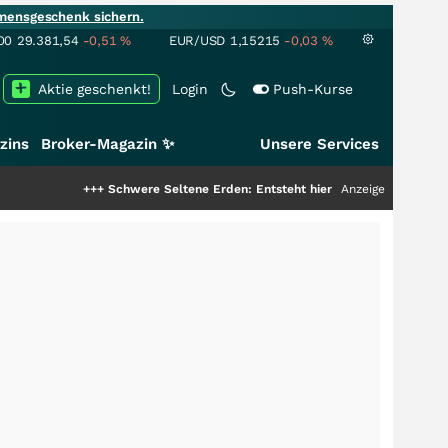
mensgeschenk sichern.
00
29.381,54
-0,51
%
EUR/USD
1,15215
-0,03
%
Aktie geschenkt!
Login
Push-Kurse
zins
Broker-Magazin ✨
Unsere Services
+++
Schwere Seltene Erden: Entsteht hier die nächste Milliardenstory?
Anzeige
++