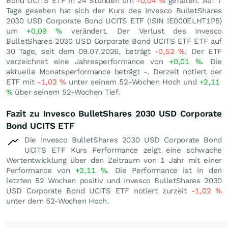
Bond UCITS ETF in 24 Stunden um
-0,04
%
gefallen. Auf 7
Tage gesehen hat sich der Kurs des Invesco BulletShares
2030 USD Corporate Bond UCITS ETF (ISIN IE000ELHT1P5)
um
+0,09
%
verändert. Der Verlust des Invesco
BulletShares 2030 USD Corporate Bond UCITS ETF ETF auf
30 Tage, seit dem 09.07.2026, beträgt
-0,52
%
. Der ETF
verzeichnet eine Jahresperformance von
+0,01
%
. Die
aktuelle Monatsperformance beträgt -. Derzeit notiert der
ETF mit
-1,02
%
unter seinem 52-Wochen Hoch und
+2,11
%
über seinem 52-Wochen Tief.
Fazit zu Invesco BulletShares 2030 USD Corporate
Bond UCITS ETF
Die Invesco BulletShares 2030 USD Corporate Bond
UCITS ETF Kurs Performance zeigt eine schwache
Wertentwicklung über den Zeitraum von 1 Jahr mit einer
Performance von
+2,11
%
. Die Performance ist in den
letzten 52 Wochen positiv und Invesco BulletShares 2030
USD Corporate Bond UCITS ETF notiert zurzeit
-1,02
%
unter dem 52-Wochen Hoch.