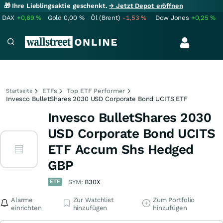
🎁 Ihre Lieblingsaktie geschenkt.
→ Jetzt Depot eröffnen
DAX
+0,69
%
Gold
0,00
%
Öl (Brent)
-1,53
%
Dow Jones
+0,25
%
ETFs
Top ETF Performer
Startseite
Invesco BulletShares 2030 USD Corporate Bond UCITS ETF
Invesco BulletShares 2030
USD Corporate Bond UCITS
ETF Accum Shs Hedged
GBP
ETF
SYM:
B30X
Alarme
Zur Watchlist
Zum Portfolio
einrichten
hinzufügen
hinzufügen