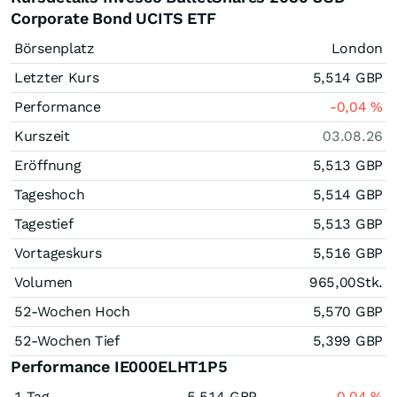
Corporate Bond UCITS ETF
Börsenplatz
London
Letzter Kurs
5,514
GBP
Performance
-0,04
%
Kurszeit
03.08.26
Eröffnung
5,513
GBP
Tageshoch
5,514
GBP
Tagestief
5,513
GBP
Vortageskurs
5,516
GBP
Volumen
965,00
Stk.
52-Wochen Hoch
5,570
GBP
52-Wochen Tief
5,399
GBP
Performance IE000ELHT1P5
1 Tag
5,514
GBP
-0,04
%