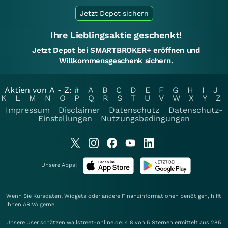
Jetzt Depot sichern
Ihre Lieblingsaktie geschenkt!
Jetzt Depot bei SMARTBROKER+ eröffnen und
Willkommensgeschenk sichern.
Aktien von A - Z:
#
A
B
C
D
E
F
G
H
I
J
K
L
M
N
O
P
Q
R
S
T
U
V
W
X
Y
Z
Impressum
Disclaimer
Datenschutz
Datenschutz-
Einstellungen
Nutzungsbedingungen
Unsere Apps:
Wenn Sie Kursdaten, Widgets oder andere Finanzinformationen benötigen, hilft
Ihnen
ARIVA
gerne.
Unsere User schätzen wallstreet-online.de: 4.8 von 5 Sternen ermittelt aus 285