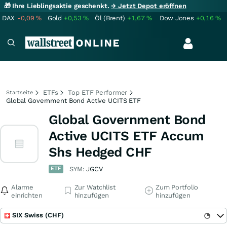
🎁 Ihre Lieblingsaktie geschenkt.
→ Jetzt Depot eröffnen
DAX
-0,09
%
Gold
+0,53
%
Öl (Brent)
+1,67
%
Dow Jones
+0,16
%
ETFs
Top ETF Performer
Startseite
Global Government Bond Active UCITS ETF
Global Government Bond
Active UCITS ETF Accum
Shs Hedged CHF
ETF
SYM:
JGCV
Alarme
Zur Watchlist
Zum Portfolio
einrichten
hinzufügen
hinzufügen
SIX Swiss (CHF)