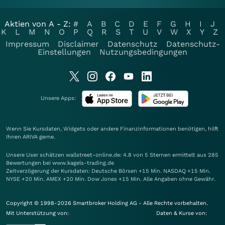
Aktien von A - Z:
#
A
B
C
D
E
F
G
H
I
J
K
L
M
N
O
P
Q
R
S
T
U
V
W
X
Y
Z
Impressum
Disclaimer
Datenschutz
Datenschutz-
Einstellungen
Nutzungsbedingungen
Unsere Apps:
Wenn Sie Kursdaten, Widgets oder andere Finanzinformationen benötigen, hilft
Ihnen
ARIVA
gerne.
Unsere User schätzen wallstreet-online.de: 4.8 von 5 Sternen ermittelt aus 285
Bewertungen bei www.kagels-trading.de
Zeitverzögerung der Kursdaten: Deutsche Börsen +15 Min. NASDAQ +15 Min.
NYSE +20 Min. AMEX +20 Min. Dow Jones +15 Min. Alle Angaben ohne Gewähr.
Copyright © 1998-2026 Smartbroker Holding AG - Alle Rechte vorbehalten.
Mit Unterstützung von:
Daten & Kurse von: