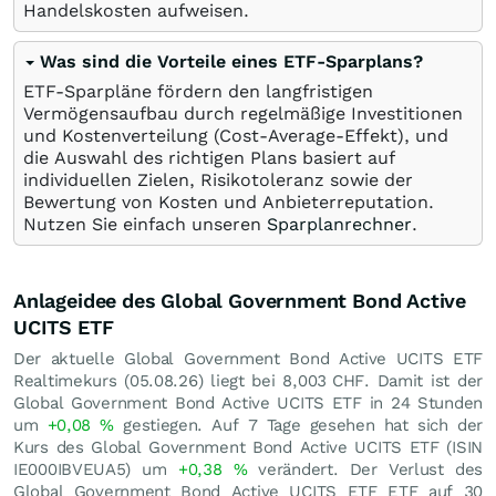
Handelskosten aufweisen.
Was sind die Vorteile eines ETF-Sparplans?
ETF-Sparpläne fördern den langfristigen
Vermögensaufbau durch regelmäßige Investitionen
und Kostenverteilung (Cost-Average-Effekt), und
die Auswahl des richtigen Plans basiert auf
individuellen Zielen, Risikotoleranz sowie der
Bewertung von Kosten und Anbieterreputation.
Nutzen Sie einfach unseren
Sparplanrechner
.
Anlageidee des Global Government Bond Active
UCITS ETF
Der aktuelle Global Government Bond Active UCITS ETF
Realtimekurs (
05.08.26
) liegt bei 8,003
CHF
. Damit ist der
Global Government Bond Active UCITS ETF in 24 Stunden
um
+0,08
%
gestiegen. Auf 7 Tage gesehen hat sich der
Kurs des Global Government Bond Active UCITS ETF (ISIN
IE000IBVEUA5) um
+0,38
%
verändert. Der Verlust des
Global Government Bond Active UCITS ETF ETF auf 30