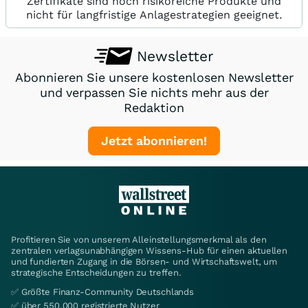
Zertifikate sind hoch risikoreiche Produkte und
nicht für langfristige Anlagestrategien geeignet.
Newsletter
Abonnieren Sie unsere kostenlosen Newsletter
und verpassen Sie nichts mehr aus der
Redaktion
Jetzt abonnieren!
Profitieren Sie von unserem Alleinstellungsmerkmal als den
zentralen verlagsunabhängigen Wissens-Hub für einen aktuellen
und fundierten Zugang in die Börsen- und Wirtschaftswelt, um
strategische Entscheidungen zu treffen.
✅ Größte Finanz-Community Deutschlands
✅ über 550.000 registrierte Nutzer