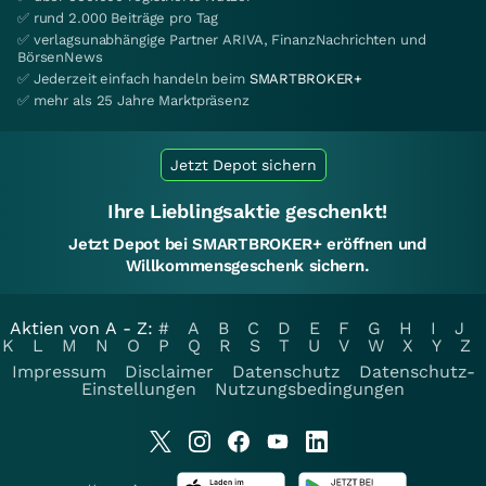
✅ rund 2.000 Beiträge pro Tag
✅ verlagsunabhängige Partner ARIVA, FinanzNachrichten und
BörsenNews
✅ Jederzeit einfach handeln beim
SMARTBROKER+
✅ mehr als 25 Jahre Marktpräsenz
Jetzt Depot sichern
Ihre Lieblingsaktie geschenkt!
Jetzt Depot bei SMARTBROKER+ eröffnen und
Willkommensgeschenk sichern.
Aktien von A - Z:
#
A
B
C
D
E
F
G
H
I
J
K
L
M
N
O
P
Q
R
S
T
U
V
W
X
Y
Z
Impressum
Disclaimer
Datenschutz
Datenschutz-
Einstellungen
Nutzungsbedingungen