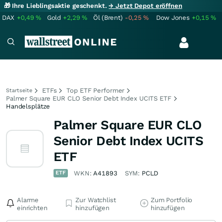
🎁 Ihre Lieblingsaktie geschenkt.
→ Jetzt Depot eröffnen
DAX
+0,49
%
Gold
+2,29
%
Öl (Brent)
-0,25
%
Dow Jones
+0,15
%
ETFs
Top ETF Performer
Startseite
Palmer Square EUR CLO Senior Debt Index UCITS ETF
Handelsplätze
Palmer Square EUR CLO
Senior Debt Index UCITS
ETF
ETF
WKN:
A41893
SYM:
PCLD
Alarme
Zur Watchlist
Zum Portfolio
einrichten
hinzufügen
hinzufügen