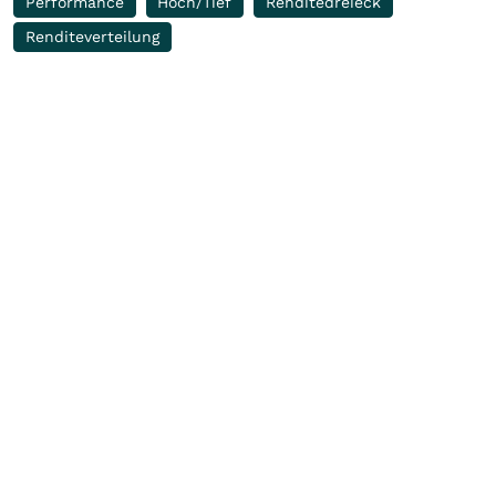
Performance
Hoch/Tief
Renditedreieck
Renditeverteilung