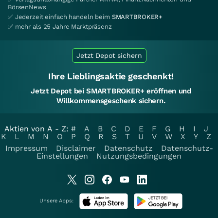
BörsenNews
✅ Jederzeit einfach handeln beim
SMARTBROKER+
✅ mehr als 25 Jahre Marktpräsenz
Jetzt Depot sichern
Ihre Lieblingsaktie geschenkt!
Jetzt Depot bei SMARTBROKER+ eröffnen und
Willkommensgeschenk sichern.
Aktien von A - Z:
#
A
B
C
D
E
F
G
H
I
J
K
L
M
N
O
P
Q
R
S
T
U
V
W
X
Y
Z
Impressum
Disclaimer
Datenschutz
Datenschutz-
Einstellungen
Nutzungsbedingungen
Unsere Apps: