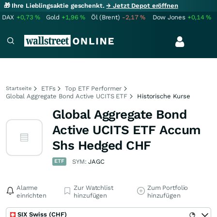
🎁 Ihre Lieblingsaktie geschenkt.
→ Jetzt Depot eröffnen
DAX
+0,73
%
Gold
+1,96
%
Öl (Brent)
-2,17
%
Dow Jones
+0,14
%
ETFs
Top ETF Performer
Startseite
Global Aggregate Bond Active UCITS ETF
Historische Kurse
Global Aggregate Bond
Active UCITS ETF Accum
Shs Hedged CHF
ETF
SYM:
JAGC
Alarme
Zur Watchlist
Zum Portfolio
einrichten
hinzufügen
hinzufügen
SIX Swiss (CHF)