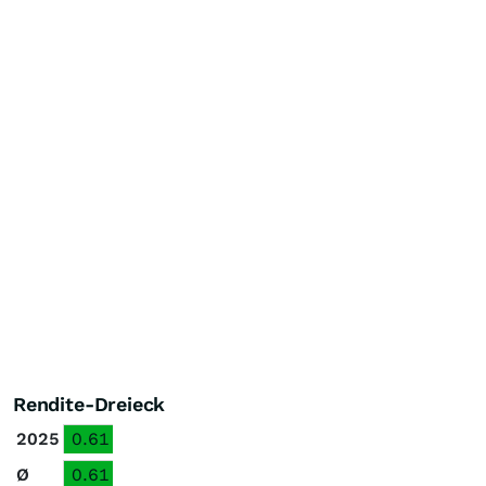
Rendite-Dreieck
2025
0.61
Ø
0.61