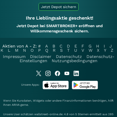
Jetzt Depot sichern
Ihre Lieblingsaktie geschenkt!
Jetzt Depot bei SMARTBROKER+ eröffnen und
Willkommensgeschenk sichern.
Aktien von A - Z:
#
A
B
C
D
E
F
G
H
I
J
K
L
M
N
O
P
Q
R
S
T
U
V
W
X
Y
Z
Impressum
Disclaimer
Datenschutz
Datenschutz-
Einstellungen
Nutzungsbedingungen
Unsere Apps:
Wenn Sie Kursdaten, Widgets oder andere Finanzinformationen benötigen, hilft
Ihnen
ARIVA
gerne.
Unsere User schätzen wallstreet-online.de: 4.8 von 5 Sternen ermittelt aus 285