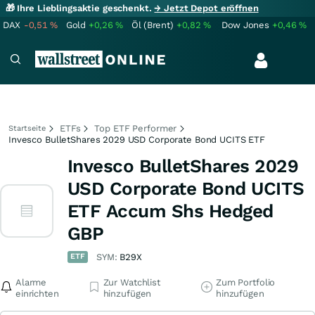
🎁 Ihre Lieblingsaktie geschenkt.
→ Jetzt Depot eröffnen
DAX
-0,51
%
Gold
+0,26
%
Öl (Brent)
+0,82
%
Dow Jones
+0,46
%
ETFs
Top ETF Performer
Startseite
Invesco BulletShares 2029 USD Corporate Bond UCITS ETF
Invesco BulletShares 2029
USD Corporate Bond UCITS
ETF Accum Shs Hedged
GBP
ETF
SYM:
B29X
Alarme
Zur Watchlist
Zum Portfolio
einrichten
hinzufügen
hinzufügen