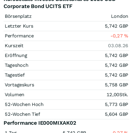
Corporate Bond UCITS ETF
Börsenplatz
London
Letzter Kurs
5,742
GBP
Performance
-0,27
%
Kurszeit
03.08.26
Eröffnung
5,742
GBP
Tageshoch
5,742
GBP
Tagestief
5,742
GBP
Vortageskurs
5,758
GBP
Volumen
12,00
Stk.
52-Wochen Hoch
5,773
GBP
52-Wochen Tief
5,604
GBP
Performance IE000MIXAK02
1 Tag
5,742
GBP
-0,27
%