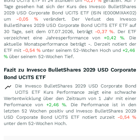
Bond UCITS ETF in 24 Stunden um
-0,27
%
gefallen. Auf 7
Tage gesehen hat sich der Kurs des Invesco BulletShares
2029 USD Corporate Bond UCITS ETF (ISIN IE000MIXAK02)
um
-0,05
%
verändert. Der Verlust des Invesco
BulletShares 2029 USD Corporate Bond UCITS ETF ETF auf
30 Tage, seit dem 07.07.2026, beträgt
-0,37
%
. Der ETF
verzeichnet eine Jahresperformance von
+0,42
%
. Die
aktuelle Monatsperformance beträgt -. Derzeit notiert der
ETF mit
-0,54
%
unter seinem 52-Wochen Hoch und
+2,46
%
über seinem 52-Wochen Tief.
Fazit zu Invesco BulletShares 2029 USD Corporate
Bond UCITS ETF
Die Invesco BulletShares 2029 USD Corporate Bond
UCITS ETF Kurs Performance zeigt eine schwache
Wertentwicklung über den Zeitraum von 1 Jahr mit einer
Performance von
+2,46
%
. Die Performance ist in den
letzten 52 Wochen positiv und Invesco BulletShares 2029
USD Corporate Bond UCITS ETF notiert zurzeit
-0,54
%
unter dem 52-Wochen Hoch.