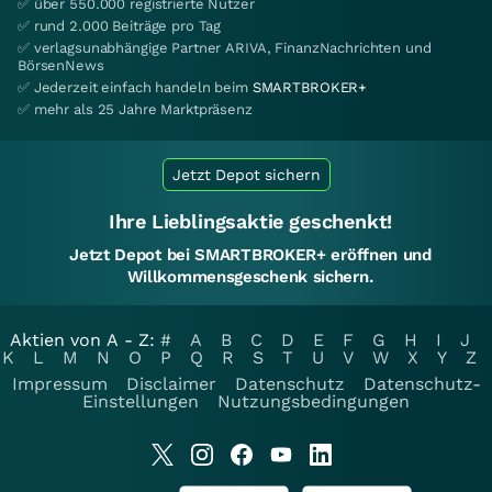
✅ über 550.000 registrierte Nutzer
✅ rund 2.000 Beiträge pro Tag
✅ verlagsunabhängige Partner ARIVA, FinanzNachrichten und
BörsenNews
✅ Jederzeit einfach handeln beim
SMARTBROKER+
✅ mehr als 25 Jahre Marktpräsenz
Jetzt Depot sichern
Ihre Lieblingsaktie geschenkt!
Jetzt Depot bei SMARTBROKER+ eröffnen und
Willkommensgeschenk sichern.
Aktien von A - Z:
#
A
B
C
D
E
F
G
H
I
J
K
L
M
N
O
P
Q
R
S
T
U
V
W
X
Y
Z
Impressum
Disclaimer
Datenschutz
Datenschutz-
Einstellungen
Nutzungsbedingungen