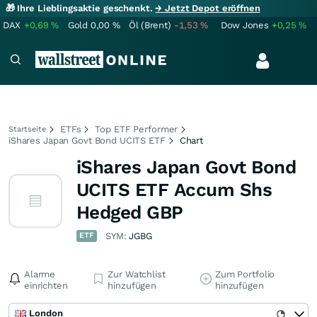
🎁 Ihre Lieblingsaktie geschenkt.
→ Jetzt Depot eröffnen
DAX
+0,69
%
Gold
0,00
%
Öl (Brent)
-1,53
%
Dow Jones
+0,25
%
ETFs
Top ETF Performer
Startseite
iShares Japan Govt Bond UCITS ETF
Chart
iShares Japan Govt Bond
UCITS ETF Accum Shs
Hedged GBP
ETF
SYM:
JGBG
Alarme
Zur Watchlist
Zum Portfolio
einrichten
hinzufügen
hinzufügen
London