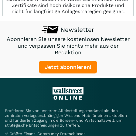
Zertifikate sind hoch risikoreiche Produkte und
nicht für langfristige Anlagestrategien geeignet.
Newsletter
Abonnieren Sie unsere kostenlosen Newsletter
und verpassen Sie nichts mehr aus der
Redaktion
Jetzt abonnieren!
Profitieren Sie von unserem Alleinstellungsmerkmal als den
zentralen verlagsunabhängigen Wissens-Hub für einen aktuellen
und fundierten Zugang in die Börsen- und Wirtschaftswelt, um
strategische Entscheidungen zu treffen.
✅ Größte Finanz-Community Deutschlands