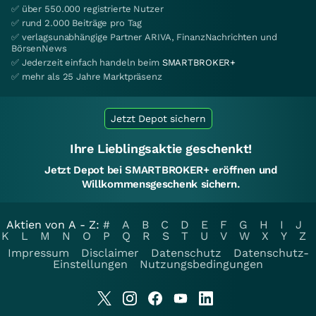
✅ über 550.000 registrierte Nutzer
✅ rund 2.000 Beiträge pro Tag
✅ verlagsunabhängige Partner ARIVA, FinanzNachrichten und
BörsenNews
✅ Jederzeit einfach handeln beim
SMARTBROKER+
✅ mehr als 25 Jahre Marktpräsenz
Jetzt Depot sichern
Ihre Lieblingsaktie geschenkt!
Jetzt Depot bei SMARTBROKER+ eröffnen und
Willkommensgeschenk sichern.
Aktien von A - Z:
#
A
B
C
D
E
F
G
H
I
J
K
L
M
N
O
P
Q
R
S
T
U
V
W
X
Y
Z
Impressum
Disclaimer
Datenschutz
Datenschutz-
Einstellungen
Nutzungsbedingungen