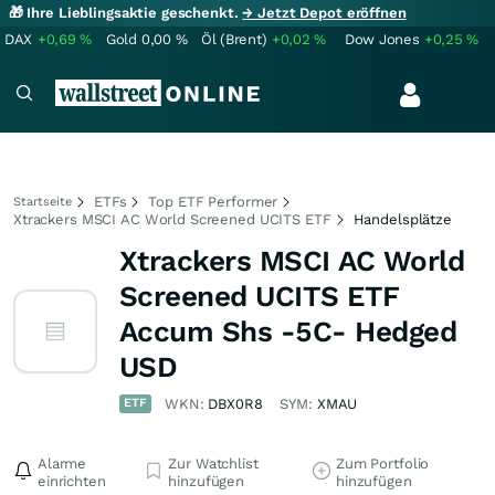
🎁 Ihre Lieblingsaktie geschenkt.
→ Jetzt Depot eröffnen
DAX
+0,69
%
Gold
0,00
%
Öl (Brent)
+0,02
%
Dow Jones
+0,25
%
ETFs
Top ETF Performer
Startseite
Xtrackers MSCI AC World Screened UCITS ETF
Handelsplätze
Xtrackers MSCI AC World
Screened UCITS ETF
Accum Shs -5C- Hedged
USD
ETF
WKN:
DBX0R8
SYM:
XMAU
Alarme
Zur Watchlist
Zum Portfolio
einrichten
hinzufügen
hinzufügen