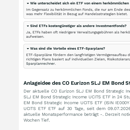
Wie unterscheidet sich ein ETF von einem herkömmlichen
Im Gegensatz zu herkömmlichen Fonds, die nur am Ende des
was mehr Flexibilität in Bezug auf Handelsstrategien bietet.
Sind ETFs kostengünstiger als andere Investmentfonds?
Ja, ETFs haben oft niedrigere Verwaltungsgebühren als herk
aufweisen.
Was sind die Vorteile eines ETF-Sparplans?
ETF-Sparpläne fördern den langfristigen Vermögensaufbau du
richtigen Plans basiert auf individuellen Zielen, Risikotole
Sparplanrechner
.
Anlageidee des CO Eurizon SLJ EM Bond S
Der aktuelle CO Eurizon SLJ EM Bond Strategic I
SLJ EM Bond Strategic Income UCITS ETF in 24 S
EM Bond Strategic Income UCITS ETF (ISIN IE000Y
UCITS ETF ETF auf 30 Tage, seit dem 09.07.202
aktuelle Monatsperformance beträgt -. Derzeit not
Wochen Tief.