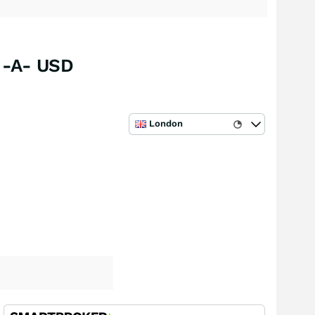
 -A- USD
London