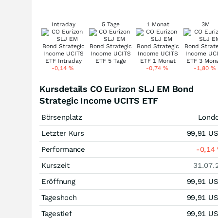
Intraday
5 Tage
1 Monat
3M
-0,14
%
-0,74
%
-1,80
%
Kursdetails CO Eurizon SLJ EM Bond
Strategic Income UCITS ETF
Börsenplatz
Lond
Letzter Kurs
99,91
U
Performance
-0,14
Kurszeit
31.07.
Eröffnung
99,91
U
Tageshoch
99,91
U
Tagestief
99,91
U