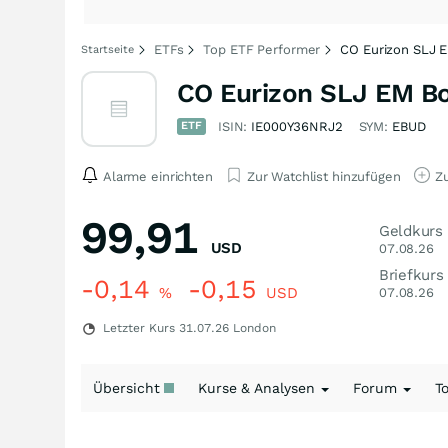
ETFs
Top ETF Performer
CO Eurizon SLJ E
Startseite
CO Eurizon SLJ EM Bo
ETF
ISIN:
IE000Y36NRJ2
SYM:
EBUD
Alarme einrichten
Zur Watchlist hinzufügen
Zu
99,91
Geldkurs
USD
07.08.26
Briefkurs
-0,14
-0,15
%
USD
07.08.26
Letzter Kurs
31.07.26
London
Übersicht
Kurse & Analysen
Forum
T