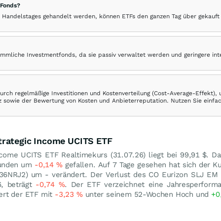
 Fonds?
 Handelstages gehandelt werden, können ETFs den ganzen Tag über gekauft
ömmliche Investmentfonds, da sie passiv verwaltet werden und geringere in
rch regelmäßige Investitionen und Kostenverteilung (Cost-Average-Effekt),
ranz sowie der Bewertung von Kosten und Anbieterreputation. Nutzen Sie einfa
trategic Income UCITS ETF
ncome UCITS ETF Realtimekurs (
31.07.26
) liegt bei 99,91
$
. Da
tunden um
-0,14
%
gefallen. Auf 7 Tage gesehen hat sich der K
36NRJ2) um - verändert. Der Verlust des CO Eurizon SLJ EM 
6, beträgt
-0,74
%
. Der ETF verzeichnet eine Jahresperfor
iert der ETF mit
-3,23
%
unter seinem 52-Wochen Hoch und
+0