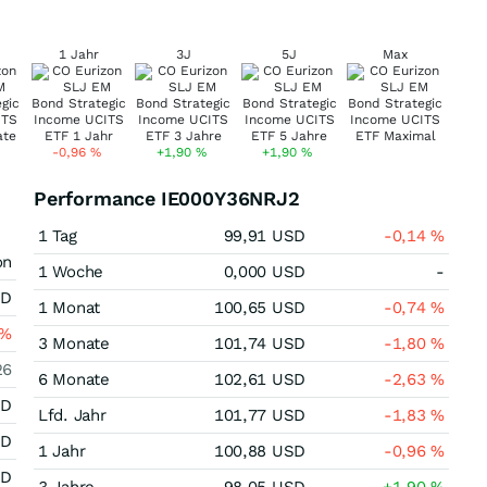
1 Jahr
3J
5J
Max
-0,96
%
+1,90
%
+1,90
%
Performance IE000Y36NRJ2
1 Tag
99,91
USD
-0,14
%
on
1 Woche
0,000
USD
-
SD
1 Monat
100,65
USD
-0,74
%
%
3 Monate
101,74
USD
-1,80
%
26
6 Monate
102,61
USD
-2,63
%
SD
Lfd. Jahr
101,77
USD
-1,83
%
SD
1 Jahr
100,88
USD
-0,96
%
SD