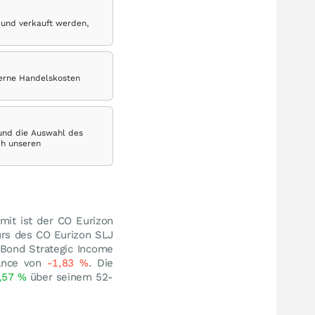
 und verkauft werden,
terne Handelskosten
 und die Auswahl des
ch unseren
mit ist der CO Eurizon
urs des CO Eurizon SLJ
Bond Strategic Income
mance von
-1,83
%
. Die
,57
%
über seinem 52-