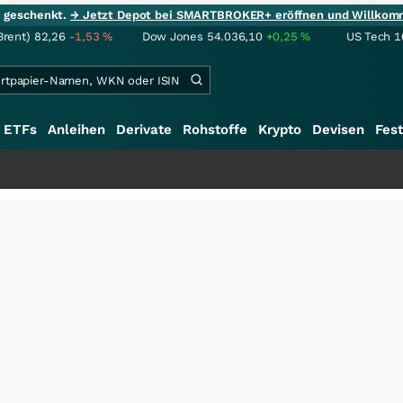
ie geschenkt.
→ Jetzt Depot bei SMARTBROKER+ eröffnen und Willkom
Brent)
82,26
-1,53
%
Dow Jones
54.036,10
+0,25
%
US Tech 1
ETFs
Anleihen
Derivate
Rohstoffe
Krypto
Devisen
Fest