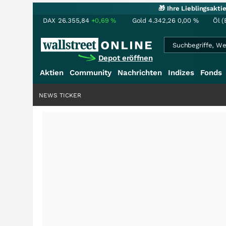
🎁 Ihre Lieblingsakt
DAX
26.355,84
+0,69
%
Gold
4.342,26
0,00
%
Öl (
Depot eröffnen
Aktien
Community
Nachrichten
Indizes
Fonds
NEWS TICKER