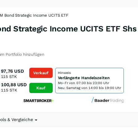
M Bond Strategic Income UCITS ETF
nd Strategic Income UCITS ETF Shs
m Portfolio hinzufügen
97,76
USD
Verkauf
Hinweis
115
STK
Verlängerte Handelszeiten
Mo-Fr von
07:30 bis 23:00 Uhr
100,88
USD
Kauf
Neu: Samstag von 14:00 bis 19:00 Uhr
115
STK
ools & Vergleiche