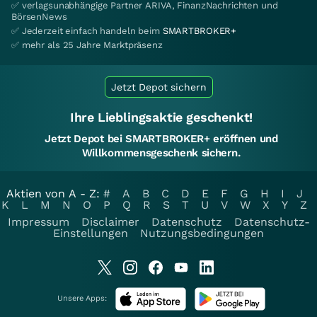
✅ verlagsunabhängige Partner ARIVA, FinanzNachrichten und
BörsenNews
✅ Jederzeit einfach handeln beim
SMARTBROKER+
✅ mehr als 25 Jahre Marktpräsenz
Jetzt Depot sichern
Ihre Lieblingsaktie geschenkt!
Jetzt Depot bei SMARTBROKER+ eröffnen und
Willkommensgeschenk sichern.
Aktien von A - Z:
#
A
B
C
D
E
F
G
H
I
J
K
L
M
N
O
P
Q
R
S
T
U
V
W
X
Y
Z
Impressum
Disclaimer
Datenschutz
Datenschutz-
Einstellungen
Nutzungsbedingungen
Unsere Apps: