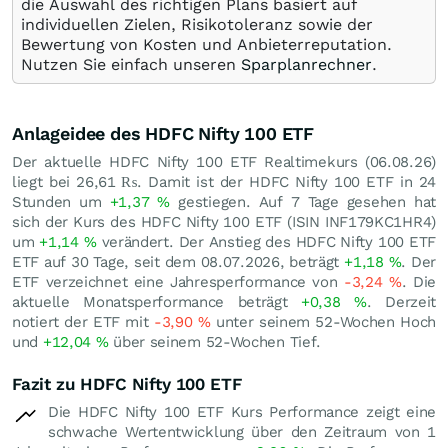
die Auswahl des richtigen Plans basiert auf
individuellen Zielen, Risikotoleranz sowie der
Bewertung von Kosten und Anbieterreputation.
Nutzen Sie einfach unseren
Sparplanrechner
.
Anlageidee des HDFC Nifty 100 ETF
Der aktuelle HDFC Nifty 100 ETF Realtimekurs (
06.08.26
)
liegt bei 26,61
₨
. Damit ist der HDFC Nifty 100 ETF in 24
Stunden um
+1,37
%
gestiegen. Auf 7 Tage gesehen hat
sich der Kurs des HDFC Nifty 100 ETF (ISIN INF179KC1HR4)
um
+1,14
%
verändert. Der Anstieg des HDFC Nifty 100 ETF
ETF auf 30 Tage, seit dem 08.07.2026, beträgt
+1,18
%
. Der
ETF verzeichnet eine Jahresperformance von
-3,24
%
. Die
aktuelle Monatsperformance beträgt
+0,38
%
. Derzeit
notiert der ETF mit
-3,90
%
unter seinem 52-Wochen Hoch
und
+12,04
%
über seinem 52-Wochen Tief.
Fazit zu HDFC Nifty 100 ETF
Die HDFC Nifty 100 ETF Kurs Performance zeigt eine
schwache Wertentwicklung über den Zeitraum von 1