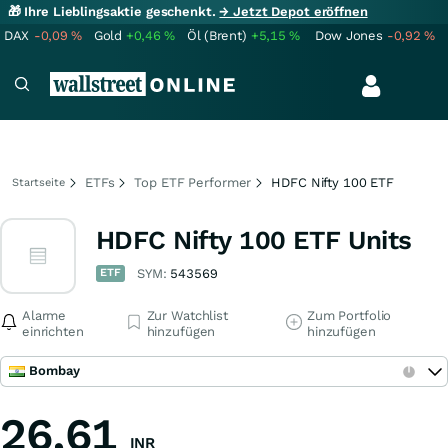
🎁 Ihre Lieblingsaktie geschenkt.
→ Jetzt Depot eröffnen
DAX
-0,09
%
Gold
+0,46
%
Öl (Brent)
+5,15
%
Dow Jones
-0,92
%
ETFs
Top ETF Performer
HDFC Nifty 100 ETF
Startseite
HDFC Nifty 100 ETF Units
ETF
SYM:
543569
Alarme
Zur Watchlist
Zum Portfolio
einrichten
hinzufügen
hinzufügen
Bombay
26,61
INR