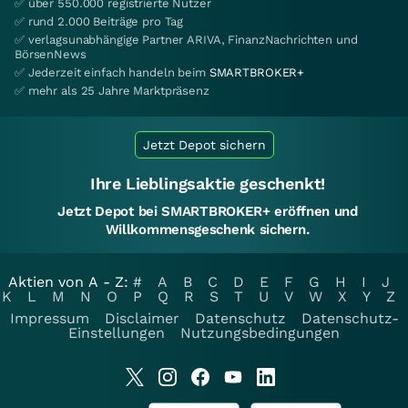
✅ über 550.000 registrierte Nutzer
✅ rund 2.000 Beiträge pro Tag
✅ verlagsunabhängige Partner ARIVA, FinanzNachrichten und
BörsenNews
✅ Jederzeit einfach handeln beim
SMARTBROKER+
✅ mehr als 25 Jahre Marktpräsenz
Jetzt Depot sichern
Ihre Lieblingsaktie geschenkt!
Jetzt Depot bei SMARTBROKER+ eröffnen und
Willkommensgeschenk sichern.
Aktien von A - Z:
#
A
B
C
D
E
F
G
H
I
J
K
L
M
N
O
P
Q
R
S
T
U
V
W
X
Y
Z
Impressum
Disclaimer
Datenschutz
Datenschutz-
Einstellungen
Nutzungsbedingungen