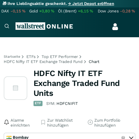
🎁 Ihre Lieblingsaktie geschenkt.
→ Jetzt Depot eröffnen
DAX
-0,15
%
Gold
+0,80
%
Öl (Brent)
+6,15
%
Dow Jones
-0,28
%
ETFs
Top ETF Performer
Startseite
HDFC Nifty IT ETF Exchange Traded Fund
Chart
HDFC Nifty IT ETF
Exchange Traded Fund
Units
ETF
SYM:
HDFCNIFIT
Alarme
Zur Watchlist
Zum Portfolio
einrichten
hinzufügen
hinzufügen
Bombay