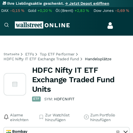
🎁 Ihre Lieblingsaktie geschenkt.
→ Jetzt Depot eröffnen
DAX
-0,15
%
Gold
+0,20
%
Öl (Brent)
+2,83
%
Dow Jones
-0,69
%
ETFs
Top ETF Performer
Startseite
HDFC Nifty IT ETF Exchange Traded Fund
Handelsplätze
HDFC Nifty IT ETF
Exchange Traded Fund
Units
ETF
SYM:
HDFCNIFIT
Alarme
Zur Watchlist
Zum Portfolio
einrichten
hinzufügen
hinzufügen
Bombay