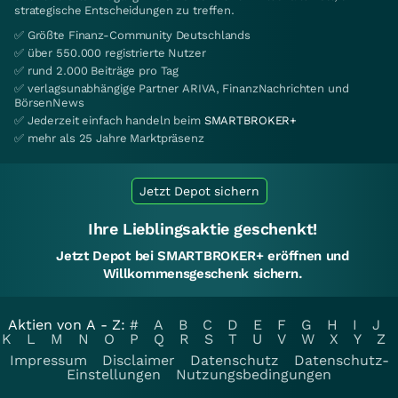
strategische Entscheidungen zu treffen.
✅ Größte Finanz-Community Deutschlands
✅ über 550.000 registrierte Nutzer
✅ rund 2.000 Beiträge pro Tag
✅ verlagsunabhängige Partner ARIVA, FinanzNachrichten und
BörsenNews
✅ Jederzeit einfach handeln beim
SMARTBROKER+
✅ mehr als 25 Jahre Marktpräsenz
Jetzt Depot sichern
Ihre Lieblingsaktie geschenkt!
Jetzt Depot bei SMARTBROKER+ eröffnen und
Willkommensgeschenk sichern.
Aktien von A - Z:
#
A
B
C
D
E
F
G
H
I
J
K
L
M
N
O
P
Q
R
S
T
U
V
W
X
Y
Z
Impressum
Disclaimer
Datenschutz
Datenschutz-
Einstellungen
Nutzungsbedingungen