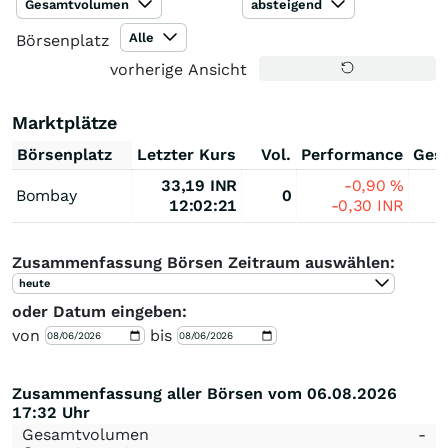
Gesamtvolumen
absteigend
Alle
Börsenplatz
vorherige Ansicht
Marktplätze
Börsenplatz
Letzter Kurs
Vol.
Performance
Ges
33,19
INR
-0,90
%
Bombay
0
12:02:21
-0,30
INR
Zusammenfassung Börsen Zeitraum auswählen:
heute
oder Datum eingeben:
von
bis
Zusammenfassung aller Börsen vom 06.08.2026
17:32 Uhr
Gesamtvolumen
-