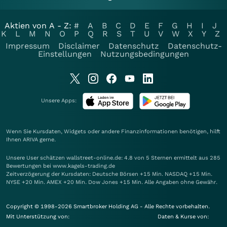
Aktien von A - Z:
#
A
B
C
D
E
F
G
H
I
J
K
L
M
N
O
P
Q
R
S
T
U
V
W
X
Y
Z
Impressum
Disclaimer
Datenschutz
Datenschutz-
Einstellungen
Nutzungsbedingungen
Unsere Apps:
Wenn Sie Kursdaten, Widgets oder andere Finanzinformationen benötigen, hilft
Ihnen
ARIVA
gerne.
Unsere User schätzen wallstreet-online.de: 4.8 von 5 Sternen ermittelt aus 285
Bewertungen bei www.kagels-trading.de
Zeitverzögerung der Kursdaten: Deutsche Börsen +15 Min. NASDAQ +15 Min.
NYSE +20 Min. AMEX +20 Min. Dow Jones +15 Min. Alle Angaben ohne Gewähr.
Copyright © 1998-2026 Smartbroker Holding AG - Alle Rechte vorbehalten.
Mit Unterstützung von:
Daten & Kurse von: