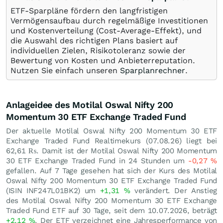
ETF-Sparpläne fördern den langfristigen
Vermögensaufbau durch regelmäßige Investitionen
und Kostenverteilung (Cost-Average-Effekt), und
die Auswahl des richtigen Plans basiert auf
individuellen Zielen, Risikotoleranz sowie der
Bewertung von Kosten und Anbieterreputation.
Nutzen Sie einfach unseren
Sparplanrechner
.
Anlageidee des Motilal Oswal Nifty 200
Momentum 30 ETF Exchange Traded Fund
Der aktuelle Motilal Oswal Nifty 200 Momentum 30 ETF
Exchange Traded Fund Realtimekurs (
07.08.26
) liegt bei
62,61
₨
. Damit ist der Motilal Oswal Nifty 200 Momentum
30 ETF Exchange Traded Fund in 24 Stunden um
-0,27
%
gefallen. Auf 7 Tage gesehen hat sich der Kurs des Motilal
Oswal Nifty 200 Momentum 30 ETF Exchange Traded Fund
(ISIN INF247L01BK2) um
+1,31
%
verändert. Der Anstieg
des Motilal Oswal Nifty 200 Momentum 30 ETF Exchange
Traded Fund ETF auf 30 Tage, seit dem 10.07.2026, beträgt
+2,12
%
. Der ETF verzeichnet eine Jahresperformance von