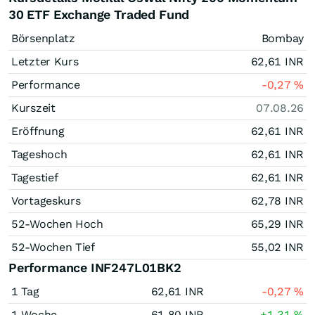
30 ETF Exchange Traded Fund
Börsenplatz
Bombay
Letzter Kurs
62,61
INR
Performance
-0,27
%
Kurszeit
07.08.26
Eröffnung
62,61
INR
Tageshoch
62,61
INR
Tagestief
62,61
INR
Vortageskurs
62,78
INR
52-Wochen Hoch
65,29
INR
52-Wochen Tief
55,02
INR
Performance INF247L01BK2
1 Tag
62,61
INR
-0,27
%
1 Woche
61,80
INR
+1,31
%