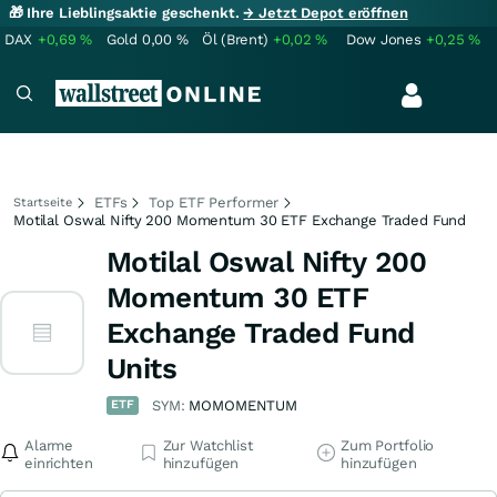
🎁 Ihre Lieblingsaktie geschenkt.
→ Jetzt Depot eröffnen
DAX
+0,69
%
Gold
0,00
%
Öl (Brent)
+0,02
%
Dow Jones
+0,25
%
ETFs
Top ETF Performer
Startseite
Motilal Oswal Nifty 200 Momentum 30 ETF Exchange Traded Fund
Motilal Oswal Nifty 200
Momentum 30 ETF
Exchange Traded Fund
Units
ETF
SYM:
MOMOMENTUM
Alarme
Zur Watchlist
Zum Portfolio
einrichten
hinzufügen
hinzufügen