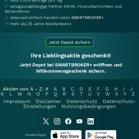
✅ rund 2.000 Beiträge pro Tag
✅ verlagsunabhängige Partner ARIVA, FinanzNachrichten und
BörsenNews
✅ Jederzeit einfach handeln beim
SMARTBROKER+
✅ mehr als 25 Jahre Marktpräsenz
Jetzt Depot sichern
Ihre Lieblingsaktie geschenkt!
Jetzt Depot bei SMARTBROKER+ eröffnen und
Willkommensgeschenk sichern.
Aktien von A - Z:
#
A
B
C
D
E
F
G
H
I
J
K
L
M
N
O
P
Q
R
S
T
U
V
W
X
Y
Z
Impressum
Disclaimer
Datenschutz
Datenschutz-
Einstellungen
Nutzungsbedingungen
Unsere Apps: