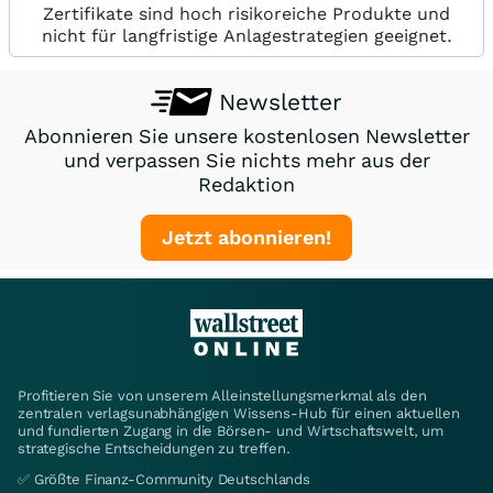
Zertifikate sind hoch risikoreiche Produkte und
nicht für langfristige Anlagestrategien geeignet.
Newsletter
Abonnieren Sie unsere kostenlosen Newsletter
und verpassen Sie nichts mehr aus der
Redaktion
Jetzt abonnieren!
Profitieren Sie von unserem Alleinstellungsmerkmal als den
zentralen verlagsunabhängigen Wissens-Hub für einen aktuellen
und fundierten Zugang in die Börsen- und Wirtschaftswelt, um
strategische Entscheidungen zu treffen.
✅ Größte Finanz-Community Deutschlands