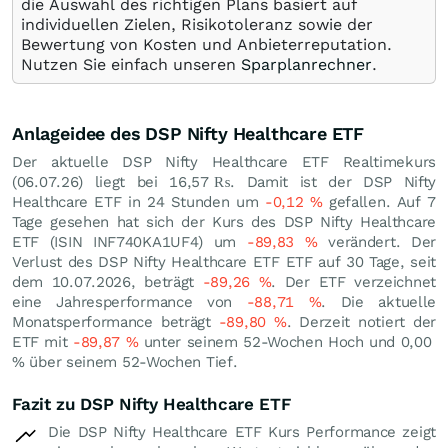
die Auswahl des richtigen Plans basiert auf
individuellen Zielen, Risikotoleranz sowie der
Bewertung von Kosten und Anbieterreputation.
Nutzen Sie einfach unseren
Sparplanrechner
.
Anlageidee des DSP Nifty Healthcare ETF
Der aktuelle DSP Nifty Healthcare ETF Realtimekurs
(
06.07.26
) liegt bei 16,57
₨
. Damit ist der DSP Nifty
Healthcare ETF in 24 Stunden um
-0,12
%
gefallen. Auf 7
Tage gesehen hat sich der Kurs des DSP Nifty Healthcare
ETF (ISIN INF740KA1UF4) um
-89,83
%
verändert. Der
Verlust des DSP Nifty Healthcare ETF ETF auf 30 Tage, seit
dem 10.07.2026, beträgt
-89,26
%
. Der ETF verzeichnet
eine Jahresperformance von
-88,71
%
. Die aktuelle
Monatsperformance beträgt
-89,80
%
. Derzeit notiert der
ETF mit
-89,87
%
unter seinem 52-Wochen Hoch und
0,00
%
über seinem 52-Wochen Tief.
Fazit zu DSP Nifty Healthcare ETF
Die DSP Nifty Healthcare ETF Kurs Performance zeigt