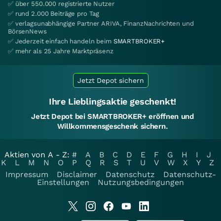
✅ über 550.000 registrierte Nutzer
✅ rund 2.000 Beiträge pro Tag
✅ verlagsunabhängige Partner ARIVA, FinanzNachrichten und
BörsenNews
✅ Jederzeit einfach handeln beim
SMARTBROKER+
✅ mehr als 25 Jahre Marktpräsenz
Jetzt Depot sichern
Ihre Lieblingsaktie geschenkt!
Jetzt Depot bei SMARTBROKER+ eröffnen und
Willkommensgeschenk sichern.
Aktien von A - Z:
#
A
B
C
D
E
F
G
H
I
J
K
L
M
N
O
P
Q
R
S
T
U
V
W
X
Y
Z
Impressum
Disclaimer
Datenschutz
Datenschutz-
Einstellungen
Nutzungsbedingungen