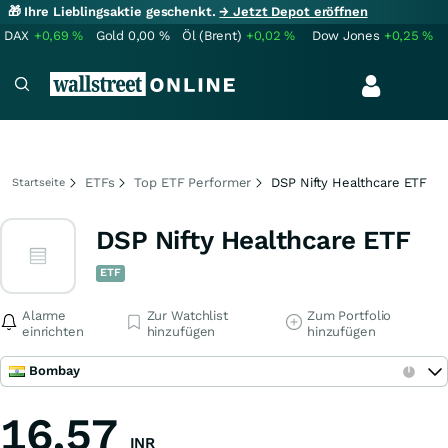
🎁 Ihre Lieblingsaktie geschenkt.
→ Jetzt Depot eröffnen
DAX
+0,69
%
Gold
0,00
%
Öl (Brent)
+0,02
%
Dow Jones
+0,25
%
ETFs
Top ETF Performer
DSP Nifty Healthcare ETF
Startseite
DSP Nifty Healthcare ETF
ETF
Alarme
Zur Watchlist
Zum Portfolio
einrichten
hinzufügen
hinzufügen
Bombay
16,57
INR