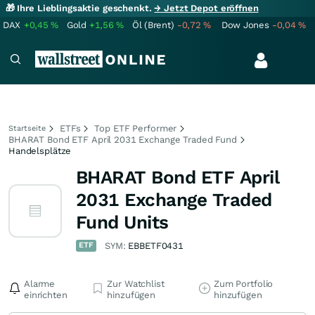
🎁 Ihre Lieblingsaktie geschenkt.
→ Jetzt Depot eröffnen
DAX
+0,45
%
Gold
+1,56
%
Öl (Brent)
-0,72
%
Dow Jones
-0,04
%
ETFs
Top ETF Performer
Startseite
BHARAT Bond ETF April 2031 Exchange Traded Fund
Handelsplätze
BHARAT Bond ETF April
2031 Exchange Traded
Fund Units
ETF
SYM:
EBBETF0431
Alarme
Zur Watchlist
Zum Portfolio
einrichten
hinzufügen
hinzufügen