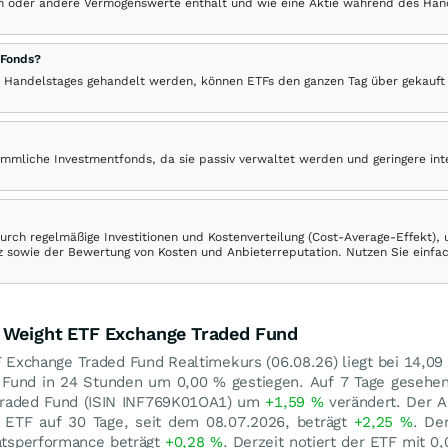
hen oder andere Vermögenswerte enthält und wie eine Aktie während des Han
 Fonds?
 Handelstages gehandelt werden, können ETFs den ganzen Tag über gekauft
ömmliche Investmentfonds, da sie passiv verwaltet werden und geringere in
rch regelmäßige Investitionen und Kostenverteilung (Cost-Average-Effekt),
ranz sowie der Bewertung von Kosten und Anbieterreputation. Nutzen Sie einfa
l Weight ETF Exchange Traded Fund
F Exchange Traded Fund Realtimekurs (
06.08.26
) liegt bei 14,09
d Fund in 24 Stunden um
0,00
%
gestiegen. Auf 7 Tage gesehen
Traded Fund (ISIN INF769K01OA1) um
+1,59
%
verändert. Der A
ETF auf 30 Tage, seit dem 08.07.2026, beträgt
+2,25
%
. De
atsperformance beträgt
+0,28
%
. Derzeit notiert der ETF mit
0