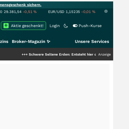
mensgeschenk sichern.
00
29.381,54
-0,51
%
EUR/USD
1,15235
-0,01
%
Aktie geschenkt!
Login
Push-Kurse
zins
Broker-Magazin ✨
Unsere Services
+++
Schwere Seltene Erden: Entsteht hier die nächste Milliardenstory?
Anzeige
+++