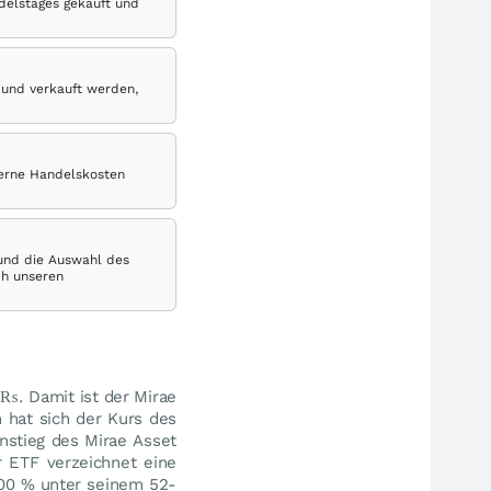
delstages gekauft und
 und verkauft werden,
terne Handelskosten
 und die Auswahl des
ch unseren
₨
. Damit ist der Mirae
 hat sich der Kurs des
nstieg des Mirae Asset
r ETF verzeichnet eine
,00
%
unter seinem 52-