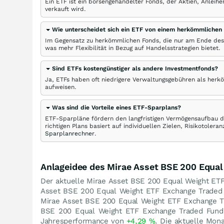
Ein ETF ist ein börsengehandelter Fonds, der Aktien, Anlei
verkauft wird.
Wie unterscheidet sich ein ETF von einem herkömmlichen
Im Gegensatz zu herkömmlichen Fonds, die nur am Ende des
was mehr Flexibilität in Bezug auf Handelsstrategien bietet.
Sind ETFs kostengünstiger als andere Investmentfonds?
Ja, ETFs haben oft niedrigere Verwaltungsgebühren als herk
aufweisen.
Was sind die Vorteile eines ETF-Sparplans?
ETF-Sparpläne fördern den langfristigen Vermögensaufbau du
richtigen Plans basiert auf individuellen Zielen, Risikotole
Sparplanrechner
.
Anlageidee des Mirae Asset BSE 200 Equa
Der aktuelle Mirae Asset BSE 200 Equal Weight ET
Asset BSE 200 Equal Weight ETF Exchange Trade
Mirae Asset BSE 200 Equal Weight ETF Exchange 
BSE 200 Equal Weight ETF Exchange Traded Fund 
Jahresperformance von
+4,29
%
. Die aktuelle Mon