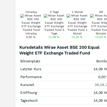
Intraday
5 Tage
1 Monat
3M
0,00
%
+1,59
%
+2,25
%
+3,53
%
Kursdetails Mirae Asset BSE 200 Equal
Weight ETF Exchange Traded Fund
Börsenplatz
Bomb
Letzter Kurs
14,09
I
Performance
0,00
Kurszeit
06.08.
Eröffnung
14,09
I
Tageshoch
14,09
I