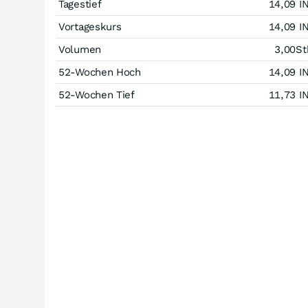
Tagestief
14,09
I
Vortageskurs
14,09
I
Volumen
3,00
St
52-Wochen Hoch
14,09
I
52-Wochen Tief
11,73
I