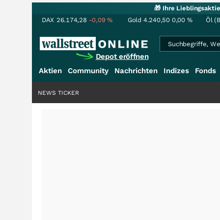
🎁 Ihre Lieblingsakt
DAX
26.174,28
-0,09
%
Gold
4.240,50
0,00
%
Öl (
Depot eröffnen
Aktien
Community
Nachrichten
Indizes
Fonds
NEWS TICKER