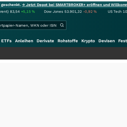
ie geschenkt.
→ Jetzt Depot bei SMARTBROKER+ eröffnen und Willkom
Brent)
83,54
+5,15
%
Dow Jones
53.901,32
-0,92
%
US Tech 1
ETFs
Anleihen
Derivate
Rohstoffe
Krypto
Devisen
Fest