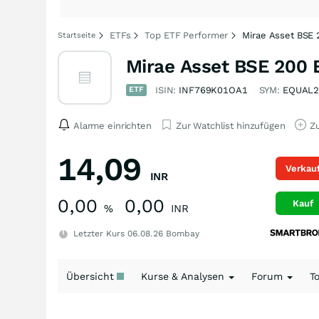
ETFs
Top ETF Performer
Mirae Asset BSE 
Startseite
Mirae Asset BSE 200 
ETF
ISIN:
INF769K01OA1
SYM:
EQUAL2
Alarme einrichten
Zur Watchlist hinzufügen
Zu
14,09
Verkau
INR
0,00
0,00
Kauf
%
INR
Letzter Kurs
06.08.26
Bombay
Übersicht
Kurse & Analysen
Forum
T