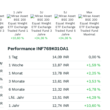
1 Jahr
3J
5J
Max
+10,60
%
+24,36
%
+24,36
%
Performance INF769K01OA1
1 Tag
14,09
INR
0,00
%
ay
1 Woche
13,87
INR
+1,59
%
NR
1 Monat
13,78
INR
+2,25
%
%
3 Monate
13,61
INR
+3,53
%
26
6 Monate
13,32
INR
+5,78
%
NR
Lfd. Jahr
13,51
INR
+4,29
%
NR
1 Jahr
12,74
INR
+10,60
%