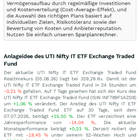
Vermögensaufbau durch regelmäßige Investitionen
und Kostenverteilung (Cost-Average-Effekt), und
die Auswahl des richtigen Plans basiert auf
individuellen Zielen, Risikotoleranz sowie der
Bewertung von Kosten und Anbieterreputation.
Nutzen Sie einfach unseren
Sparplanrechner
.
Anlageidee des UTI Nifty IT ETF Exchange Traded
Fund
Der aktuelle UTI Nifty IT ETF Exchange Traded Fund
Realtimekurs (
05.08.26
) liegt bei 329,28
₨
. Damit ist der
UTI Nifty IT ETF Exchange Traded Fund in 24 Stunden um
-0,21
%
gefallen. Auf 7 Tage gesehen hat sich der Kurs des
UTI Nifty IT ETF Exchange Traded Fund (ISIN INF789F1AZD8)
um
+1,06
%
verändert. Der Anstieg des UTI Nifty IT ETF
Exchange Traded Fund ETF auf 30 Tage, seit dem
07.07.2026, beträgt
+15,50
%
. Der ETF verzeichnet eine
Jahresperformance von
-14,04
%
. Die aktuelle
Monatsperformance beträgt
+0,33
%
. Derzeit notiert der
ETF mit
-19,45
%
unter seinem 52-Wochen Hoch und