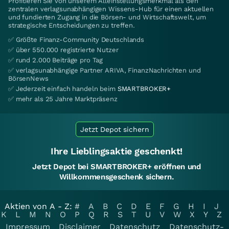
Profitieren Sie von unserem Alleinstellungsmerkmal als den
zentralen verlagsunabhängigen Wissens-Hub für einen aktuellen
und fundierten Zugang in die Börsen- und Wirtschaftswelt, um
strategische Entscheidungen zu treffen.
✅ Größte Finanz-Community Deutschlands
✅ über 550.000 registrierte Nutzer
✅ rund 2.000 Beiträge pro Tag
✅ verlagsunabhängige Partner ARIVA, FinanzNachrichten und
BörsenNews
✅ Jederzeit einfach handeln beim
SMARTBROKER+
✅ mehr als 25 Jahre Marktpräsenz
Jetzt Depot sichern
Ihre Lieblingsaktie geschenkt!
Jetzt Depot bei SMARTBROKER+ eröffnen und
Willkommensgeschenk sichern.
Aktien von A - Z:
#
A
B
C
D
E
F
G
H
I
J
K
L
M
N
O
P
Q
R
S
T
U
V
W
X
Y
Z
Impressum
Disclaimer
Datenschutz
Datenschutz-