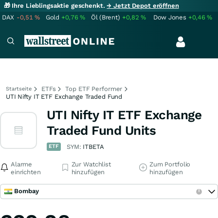
🎁 Ihre Lieblingsaktie geschenkt.
→ Jetzt Depot eröffnen
DAX
-0,51
%
Gold
+0,76
%
Öl (Brent)
+0,82
%
Dow Jones
+0,46
%
ETFs
Top ETF Performer
Startseite
UTI Nifty IT ETF Exchange Traded Fund
UTI Nifty IT ETF Exchange
Traded Fund Units
ETF
SYM:
ITBETA
Alarme
Zur Watchlist
Zum Portfolio
einrichten
hinzufügen
hinzufügen
Bombay