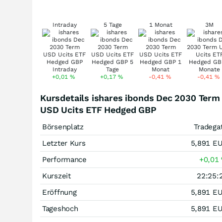
Intraday
5 Tage
1 Monat
3M
+0,01
%
+0,17
%
-0,41
%
-0,41
%
Kursdetails ishares ibonds Dec 2030 Term
USD Ucits ETF Hedged GBP
Börsenplatz
Tradega
Letzter Kurs
5,891
E
Performance
+0,01
Kurszeit
22:25:
Eröffnung
5,891
E
Tageshoch
5,891
E