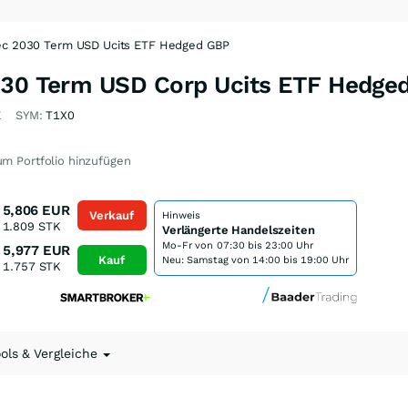
Dec 2030 Term USD Ucits ETF Hedged GBP
030 Term USD Corp Ucits ETF Hedge
Z
SYM:
T1X0
m Portfolio hinzufügen
5,806
EUR
Verkauf
Hinweis
1.809
STK
Verlängerte Handelszeiten
Mo-Fr von
07:30 bis 23:00 Uhr
5,977
EUR
Kauf
Neu: Samstag von 14:00 bis 19:00 Uhr
1.757
STK
ools & Vergleiche