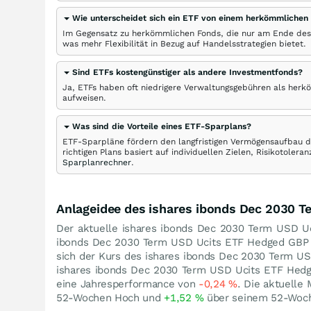
Wie unterscheidet sich ein ETF von einem herkömmlichen
Im Gegensatz zu herkömmlichen Fonds, die nur am Ende des
was mehr Flexibilität in Bezug auf Handelsstrategien bietet.
Sind ETFs kostengünstiger als andere Investmentfonds?
Ja, ETFs haben oft niedrigere Verwaltungsgebühren als herk
aufweisen.
Was sind die Vorteile eines ETF-Sparplans?
ETF-Sparpläne fördern den langfristigen Vermögensaufbau du
richtigen Plans basiert auf individuellen Zielen, Risikotole
Sparplanrechner
.
Anlageidee des ishares ibonds Dec 2030 
Der aktuelle ishares ibonds Dec 2030 Term USD Uc
ibonds Dec 2030 Term USD Ucits ETF Hedged GBP
sich der Kurs des ishares ibonds Dec 2030 Term 
ishares ibonds Dec 2030 Term USD Ucits ETF Hedg
eine Jahresperformance von
-0,24
%
. Die aktuelle
52-Wochen Hoch und
+1,52
%
über seinem 52-Woch