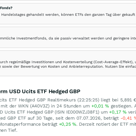
 Fonds?
 Handelstages gehandelt werden, können ETFs den ganzen Tag über gekauft
ömmliche Investmentfonds, da sie passiv verwaltet werden und geringere in
rch regelmäßige Investitionen und Kostenverteilung (Cost-Average-Effekt),
ranz sowie der Bewertung von Kosten und Anbieterreputation. Nutzen Sie einfa
Term USD Ucits ETF Hedged GBP
its ETF Hedged GBP Realtimekurs (22:25:25) liegt bei 5,891
 mit der WKN (A40V3Z) in 24 Stunden um
+0,01
%
gestiegen. 
USD Ucits ETF Hedged GBP (ISIN IE000WZJ38F1) um
+0,17
%
verä
ed GBP ETF auf 30 Tage, seit dem 07.07.2026, beträgt
-0,41
 Monatsperformance beträgt
+0,25
%
. Derzeit notiert der ETF mi
en Tief.