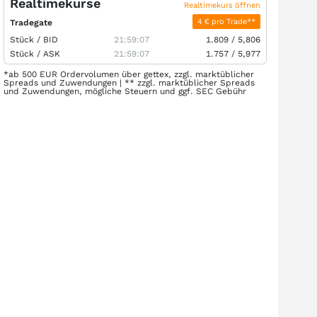
Realtimekurse
Realtimekurs öffnen
4 € pro Trade**
Tradegate
Stück /
BID
21:59:07
1.809
/
5,806
Stück /
ASK
21:59:07
1.757
/
5,977
*ab 500 EUR Ordervolumen über gettex, zzgl. marktüblicher
Spreads und Zuwendungen | ** zzgl. marktüblicher Spreads
und Zuwendungen, mögliche Steuern und ggf. SEC Gebühr