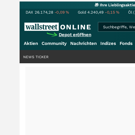
🎁 Ihre Lieblingsakt
DAX
26.174,28
-0,09
%
Gold
4.240,49
-0,15
%
Öl 
Depot eröffnen
Aktien
Community
Nachrichten
Indizes
Fonds
NEWS TICKER