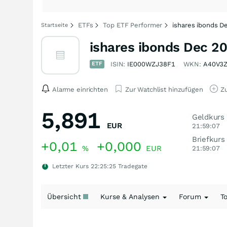
ETFs
Top ETF Performer
ishares ibonds 
Startseite
ishares ibonds Dec 2
ETF
ISIN:
IE000WZJ38F1
WKN:
A40V3
Alarme einrichten
Zur Watchlist hinzufügen
Zu
5,891
Geldkurs
EUR
21:59:07
Briefkurs
+0,01
+0,000
%
EUR
21:59:07
Letzter Kurs
22:25:25
Tradegate
Übersicht
Kurse & Analysen
Forum
T