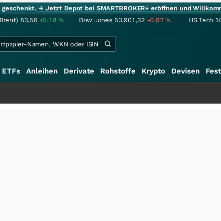
ie geschenkt.
→ Jetzt Depot bei SMARTBROKER+ eröffnen und Willkom
(Brent)
83,56
+5,18
%
Dow Jones
53.901,32
-0,92
%
US Tech 1
ETFs
Anleihen
Derivate
Rohstoffe
Krypto
Devisen
Fest