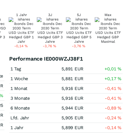
1 Jahr
3J
5J
Max
-0,14
%
-3,76
%
-3,76
%
Performance IE000WZJ38F1
1 Tag
5,891
EUR
+0,01
%
te
1 Woche
5,881
EUR
+0,17
%
UR
1 Monat
5,916
EUR
-0,41
%
%
3 Monate
5,916
EUR
-0,41
%
25
6 Monate
5,944
EUR
-0,89
%
UR
Lfd. Jahr
5,905
EUR
-0,24
%
UR
1 Jahr
5,899
EUR
-0,14
%