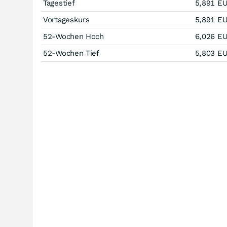
Tagestief
5,891
E
Vortageskurs
5,891
E
52-Wochen Hoch
6,026
E
52-Wochen Tief
5,803
E