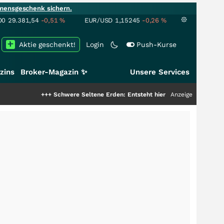
mensgeschenk sichern.
00
29.381,54
-0,51
%
EUR/USD
1,15245
-0,26
%
Aktie geschenkt!
Login
Push-Kurse
zins
Broker-Magazin ✨
Unsere Services
+++
Schwere Seltene Erden: Entsteht hier die nächste Milliardenstory?
Anzeige
++