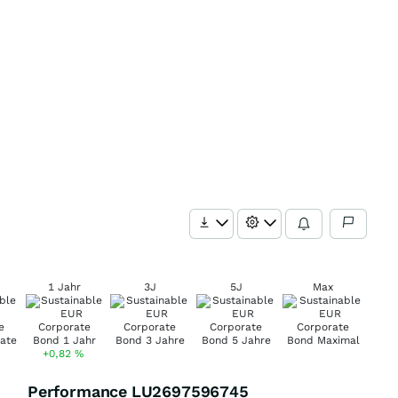
1 Jahr
3J
5J
Max
+0,82
%
Performance LU2697596745