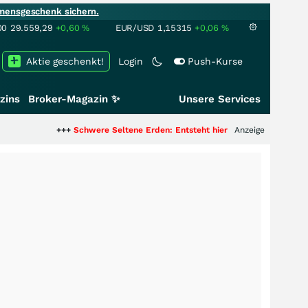
mensgeschenk sichern.
00
29.559,29
+0,60
%
EUR/USD
1,15315
+0,06
%
Aktie geschenkt!
Login
Push-Kurse
zins
Broker-Magazin ✨
Unsere Services
+++
Schwere Seltene Erden: Entsteht hier die nächste Milliardenstory?
Anzeige
++