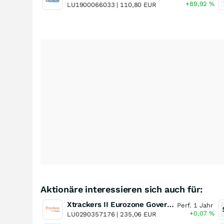
+89,92
%
LU1900066033 |
110,80 EUR
Aktionäre interessieren sich auch für:
Xtrackers II Eurozone Government Bond 5-7 UCITS ETF
Perf. 1 Jahr
+0,07
%
LU0290357176 |
235,06 EUR