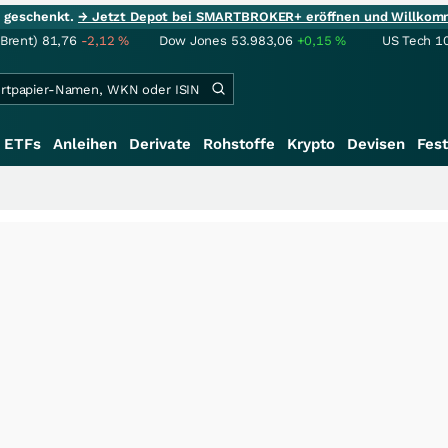
ie geschenkt.
→ Jetzt Depot bei SMARTBROKER+ eröffnen und Willkom
(Brent)
81,76
-2,12
%
Dow Jones
53.983,06
+0,15
%
US Tech 1
ETFs
Anleihen
Derivate
Rohstoffe
Krypto
Devisen
Fest