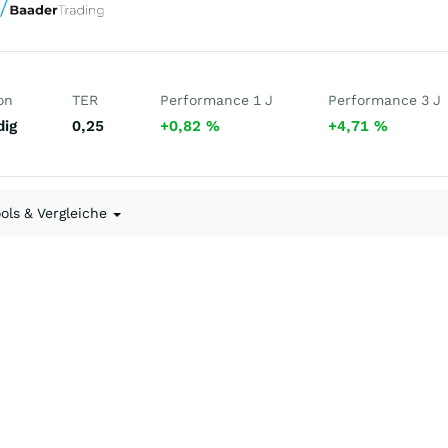
on
TER
Performance 1 J
Performance 3 J
dig
0,25
+0,82
%
+4,71
%
ools & Vergleiche