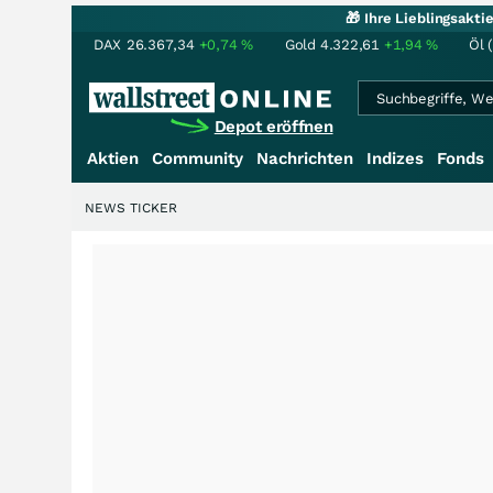
🎁 Ihre Lieblingsakt
DAX
26.367,34
+0,74
%
Gold
4.322,61
+1,94
%
Öl 
Depot eröffnen
Aktien
Community
Nachrichten
Indizes
Fonds
NEWS TICKER