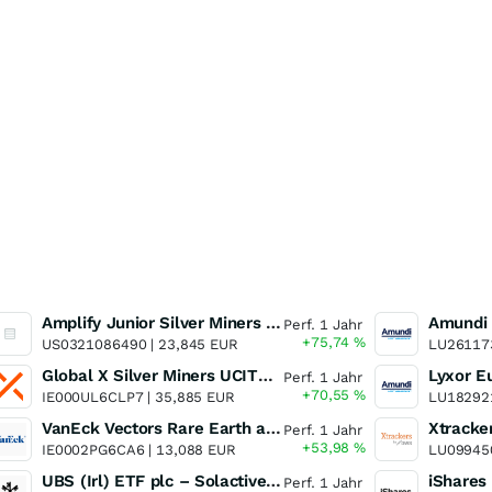
Amplify Junior Silver Miners ETF Junior Silver Miners ETF
Perf. 1 Jahr
+75,74
%
US0321086490 |
23,845 EUR
LU26117
Global X Silver Miners UCITS ETF
Perf. 1 Jahr
+70,55
%
IE000UL6CLP7 |
35,885 EUR
LU18292
VanEck Vectors Rare Earth and Strategic Metals UCITS ETF
Perf. 1 Jahr
+53,98
%
IE0002PG6CA6 |
13,088 EUR
LU09945
UBS (Irl) ETF plc – Solactive Global Pure Gold Miners UCITS ETF - A Dis USD o.N.
Perf. 1 Jahr