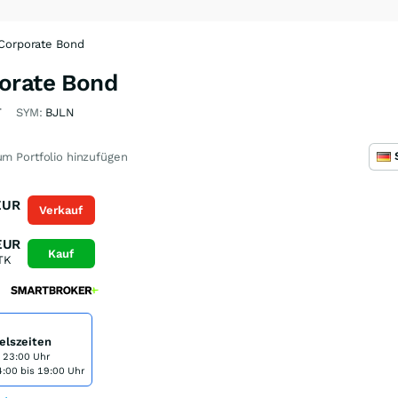
 Corporate Bond
orate Bond
T
SYM:
BJLN
m Portfolio hinzufügen
EUR
Verkauf
EUR
Kauf
TK
elszeiten
s 23:00 Uhr
:00 bis 19:00 Uhr