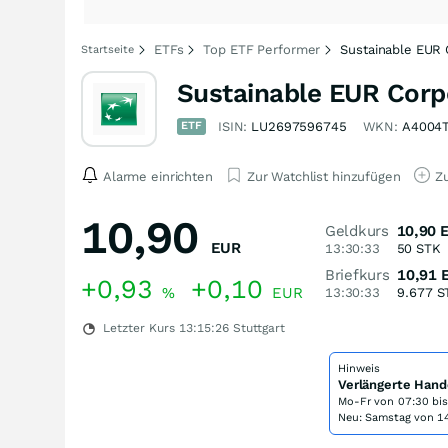
ETFs
Top ETF Performer
Sustainable EUR
Startseite
Sustainable EUR Corp
ETF
ISIN:
LU2697596745
WKN:
A4004
Alarme einrichten
Zur Watchlist hinzufügen
Zu
10,90
Geldkurs
10,90
EUR
13:30:33
50
STK
Briefkurs
10,91
+0,93
+0,10
%
EUR
13:30:33
9.677
S
Letzter Kurs
13:15:26
Stuttgart
Hinweis
Verlängerte Hand
Mo-Fr von
07:30 bi
Neu: Samstag von 14