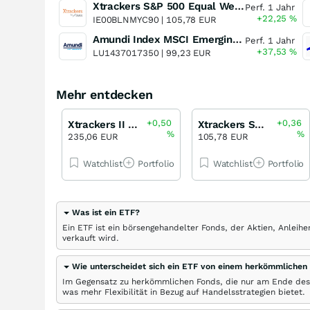
Xtrackers S&P 500 Equal Weight UCITS ETF
Perf. 1 Jahr
+22,25
%
IE00BLNMYC90 |
105,78 EUR
Amundi Index MSCI Emerging Markets Capitalisation
Perf. 1 Jahr
+37,53
%
LU1437017350 |
99,23 EUR
Mehr entdecken
+0,50
+0,36
Xtrackers II Eurozone Government Bond 5-7 UCITS ETF
Xtrackers S&P 500 Equal Weight UCITS ETF
%
%
235,06 EUR
105,78 EUR
Watchlist
Portfolio
Watchlist
Portfolio
Was ist ein ETF?
Ein ETF ist ein börsengehandelter Fonds, der Aktien, Anlei
verkauft wird.
Wie unterscheidet sich ein ETF von einem herkömmlichen
Im Gegensatz zu herkömmlichen Fonds, die nur am Ende des
was mehr Flexibilität in Bezug auf Handelsstrategien bietet.