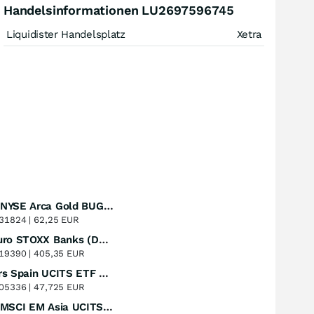
Handelsinformationen LU2697596745
Liquidister Handelsplatz
Xetra
Amundi NYSE Arca Gold BUGS UCITS ETF Dist
Perf. 1 Jahr
+51,49
%
31824 |
62,25 EUR
Lyxor Euro STOXX Banks (DR) UCITS ETF- Acc
Perf. 1 Jahr
+51,31
%
19390 |
405,35 EUR
Xtrackers Spain UCITS ETF Distribution
Perf. 1 Jahr
+41,30
%
05336 |
47,725 EUR
iShares MSCI EM Asia UCITS ETF
Perf. 1 Jahr