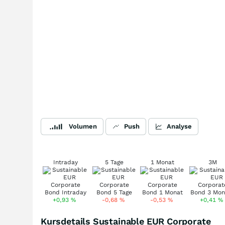
Volumen
Push
Analyse
Intraday
5 Tage
1 Monat
3M
+0,93
%
-0,68
%
-0,53
%
+0,41
%
Kursdetails Sustainable EUR Corporate