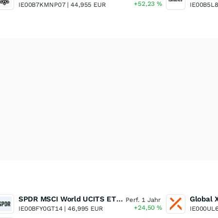
+52,23
%
IE00B7KMNP07 |
44,955 EUR
IE00B5L
SPDR MSCI World UCITS ETF USD
Perf. 1 Jahr
+24,50
%
IE00BFY0GT14 |
46,995 EUR
IE000UL