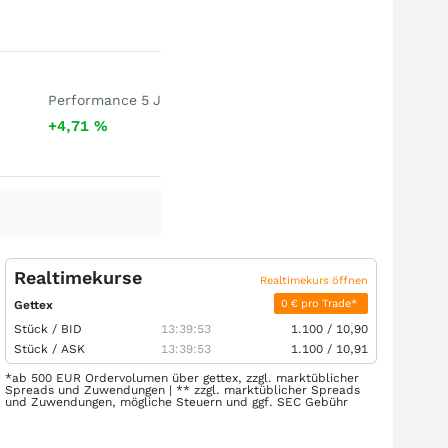
Performance 5 J
+4,71
%
Realtimekurse
Realtimekurs öffnen
0 € pro Trade*
Gettex
Stück /
BID
13:39:53
1.100
/
10,90
Stück /
ASK
13:39:53
1.100
/
10,91
*ab 500 EUR Ordervolumen über gettex, zzgl. marktüblicher
Spreads und Zuwendungen | ** zzgl. marktüblicher Spreads
und Zuwendungen, mögliche Steuern und ggf. SEC Gebühr