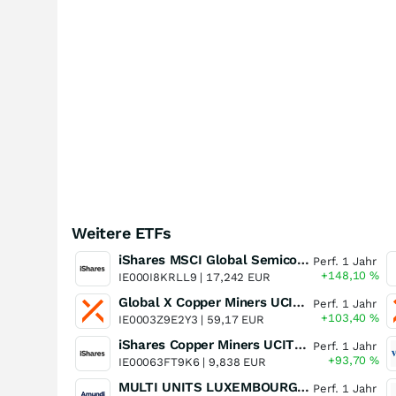
Weitere ETFs
iShares MSCI Global Semiconductors UCITS ETF USD (Acc)
Perf. 1 Jahr
+148,10
%
IE000I8KRLL9 |
17,242 EUR
Global X Copper Miners UCITS ETF USD Acc
Perf. 1 Jahr
+103,40
%
IE0003Z9E2Y3 |
59,17 EUR
iShares Copper Miners UCITS ETF
Perf. 1 Jahr
+93,70
%
IE00063FT9K6 |
9,838 EUR
MULTI UNITS LUXEMBOURG - Lyxor MSCI Semiconductors ESG Filtered
Perf. 1 Jahr