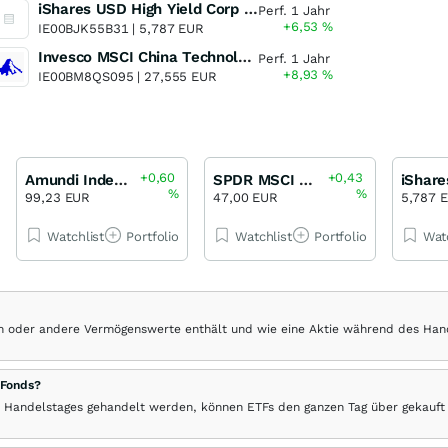
iShares USD High Yield Corp Bond ESG SRI UCITS ETF
Perf. 1 Jahr
+6,53
%
IE00BJK55B31 |
5,787 EUR
Invesco MSCI China Technology All Shares Stock Connect UCITS ETF Acc
Perf. 1 Jahr
+8,93
%
IE00BM8QS095 |
27,555 EUR
+0,60
+0,43
Amundi Index MSCI Emerging Markets Capitalisation
SPDR MSCI World UCITS ETF USD
%
%
99,23 EUR
47,00 EUR
5,787 
Watchlist
Portfolio
Watchlist
Portfolio
Wat
hen oder andere Vermögenswerte enthält und wie eine Aktie während des Han
 Fonds?
 Handelstages gehandelt werden, können ETFs den ganzen Tag über gekauft