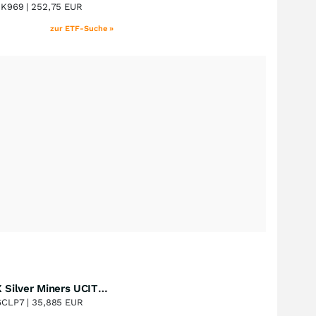
+39,55
%
8K969 |
252,75 EUR
zur ETF-Suche »
Global X Silver Miners UCITS ETF
Perf. 1 Jahr
+70,55
%
6CLP7 |
35,885 EUR