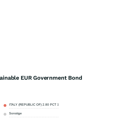
ainable EUR Government Bond
ITALY (REPUBLIC OF) 2.80 PCT 15-JUN-2029
3,14 %
Sonstige
96,86 %