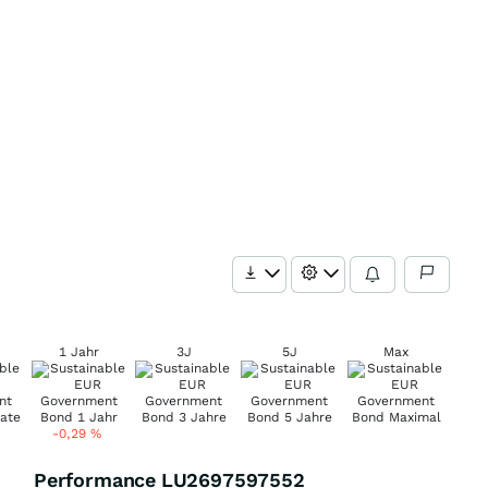
1 Jahr
3J
5J
Max
-0,29
%
Performance LU2697597552