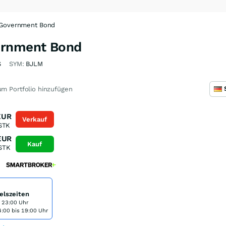
 Government Bond
ernment Bond
S
SYM:
BJLM
m Portfolio hinzufügen
EUR
Verkauf
STK
EUR
Kauf
STK
elszeiten
s 23:00 Uhr
:00 bis 19:00 Uhr