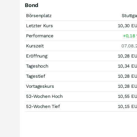
Bond
Börsenplatz
Stuttga
Letzter Kurs
10,30
E
Performance
+0,18
Kurszeit
07.08.
Eröffnung
10,28
E
Tageshoch
10,34
E
Tagestief
10,28
E
Vortageskurs
10,28
E
52-Wochen Hoch
10,55
E
52-Wochen Tief
10,15
E