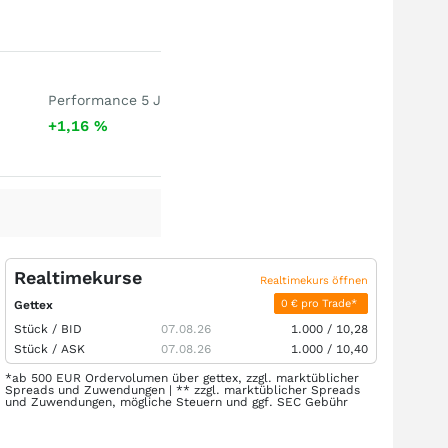
Performance 5 J
+1,16
%
Realtimekurse
Realtimekurs öffnen
0 € pro Trade*
Gettex
Stück /
BID
07.08.26
1.000
/
10,28
Stück /
ASK
07.08.26
1.000
/
10,40
*ab 500 EUR Ordervolumen über gettex, zzgl. marktüblicher
Spreads und Zuwendungen | ** zzgl. marktüblicher Spreads
und Zuwendungen, mögliche Steuern und ggf. SEC Gebühr