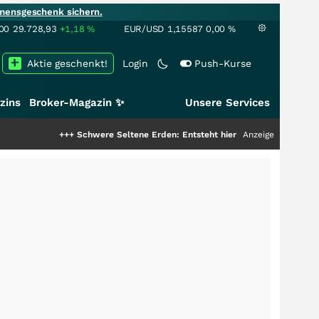
mensgeschenk sichern.
00
29.728,93
+1,18
%
EUR/USD
1,15587
0,00
%
Aktie geschenkt!
Login
Push-Kurse
zins
Broker-Magazin ✨
Unsere Services
+++
Schwere Seltene Erden: Entsteht hier die nächste Milliardenstory?
Anzeige
+