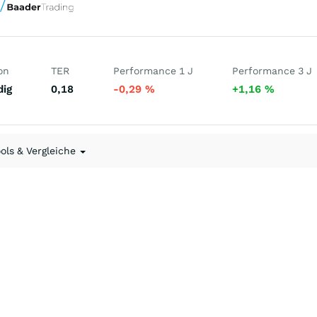
on
TER
Performance 1 J
Performance 3 J
dig
0,18
-0,29
%
+1,16
%
ools & Vergleiche