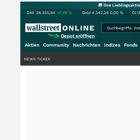
🎁 Ihre Lieblingsakt
DAX
26.355,84
+0,69
%
Gold
4.342,26
0,00
%
Öl (
Depot eröffnen
Aktien
Community
Nachrichten
Indizes
Fonds
NEWS TICKER