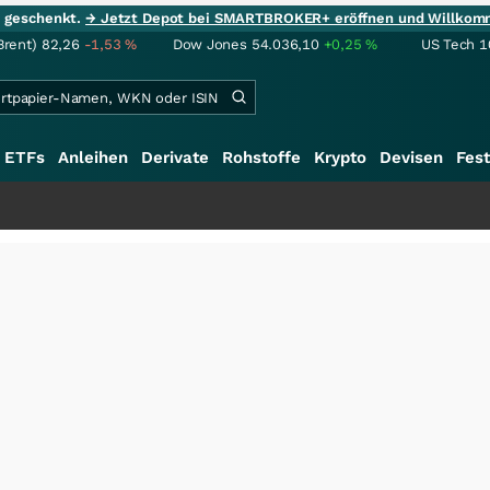
ie geschenkt.
→ Jetzt Depot bei SMARTBROKER+ eröffnen und Willkom
Brent)
82,26
-1,53
%
Dow Jones
54.036,10
+0,25
%
US Tech 1
ETFs
Anleihen
Derivate
Rohstoffe
Krypto
Devisen
Fest