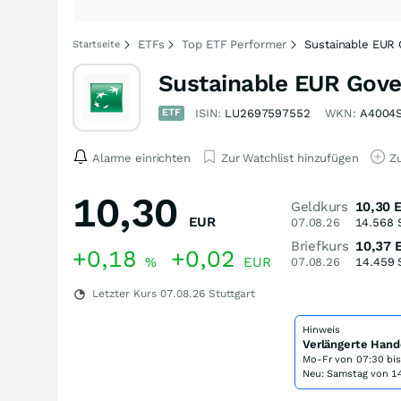
ETFs
Top ETF Performer
Sustainable EUR
Startseite
Sustainable EUR Gov
ETF
ISIN:
LU2697597552
WKN:
A4004
Alarme einrichten
Zur Watchlist hinzufügen
Zu
10,30
Geldkurs
10,30
EUR
07.08.26
14.568
Briefkurs
10,37
+0,18
+0,02
%
EUR
07.08.26
14.459
Letzter Kurs
07.08.26
Stuttgart
Hinweis
Verlängerte Hand
Mo-Fr von
07:30 bi
Neu: Samstag von 14