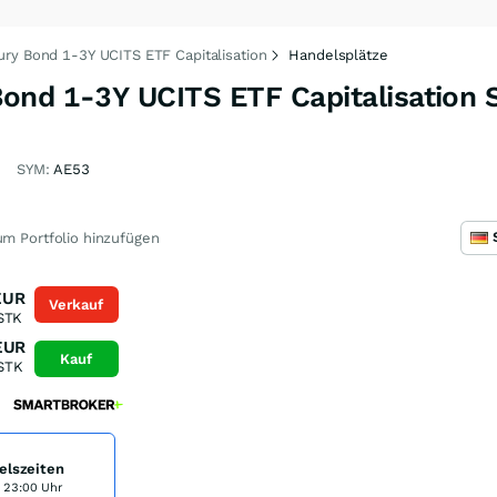
ry Bond 1-3Y UCITS ETF Capitalisation
Handelsplätze
ond 1-3Y UCITS ETF Capitalisation 
SYM:
AE53
m Portfolio hinzufügen
EUR
Verkauf
STK
EUR
Kauf
STK
elszeiten
s 23:00 Uhr