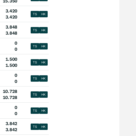
15.350
3.420
TS
HK
3.420
3.848
TS
HK
3.848
0
TS
HK
0
1.500
TS
HK
1.500
0
TS
HK
0
10.728
TS
HK
10.728
0
TS
HK
0
3.842
TS
HK
3.842