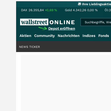
🎁 Ihre Lieblingsakt
DAX
26.355,84
+0,69
%
Gold
4.342,26
0,00
%
Öl (
Depot eröffnen
Aktien
Community
Nachrichten
Indizes
Fonds
NEWS TICKER