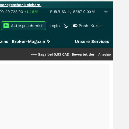
mensgeschenk sichern.
00
29.728,93
+1,18
%
EUR/USD
1,15587
0,00
%
Aktie geschenkt!
Login
Push-Kurse
zins
Broker-Magazin ✨
Unsere Services
+++
Saga bei 0,53 CAD: Bewertet der Markt noch immer nur die Hä
Anzeige