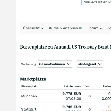
Neu: Samstag von 14
Übersicht
Kurse & Analysen
Forum
T
Börsenplätze zu Amundi US Treasury Bond 1
Gesamtvolumen
absteigend
Sortierung
Marktplätze
Börsenplatz
Letzter Kurs
Vol.
Perfo
9,775
EUR
0
München
0
07.08.26
0,00
9,745
EUR
-0
Stuttgart
0