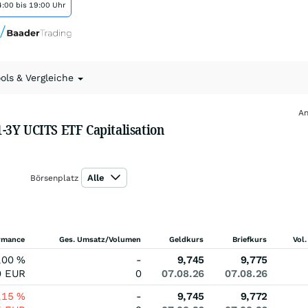
:00 bis 19:00 Uhr
ools & Vergleiche
An
-3Y UCITS ETF Capitalisation
Alle
Börsenplatz
rmance
Ges. Umsatz/Volumen
Geldkurs
Briefkurs
Vol.
,00
%
-
9,745
9,775
0
EUR
0
07.08.26
07.08.26
,15
%
-
9,745
9,772