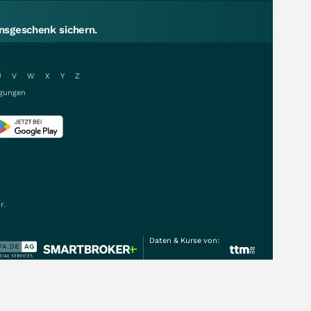
sgeschenk sichern.
U
V
W
X
Y
Z
gungen
r.
Daten & Kurse von: