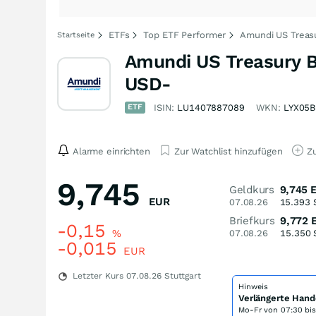
ETFs
Top ETF Performer
Amundi US Treasu
Startseite
Amundi US Treasury B
USD-
ETF
ISIN:
LU1407887089
WKN:
LYX05B
Alarme einrichten
Zur Watchlist hinzufügen
Zu
9,745
Geldkurs
9,745
EUR
07.08.26
15.393
Briefkurs
9,772
-0,15
%
07.08.26
15.350
-0,015
EUR
Letzter Kurs
07.08.26
Stuttgart
Hinweis
Verlängerte Hand
Mo-Fr von
07:30 bi