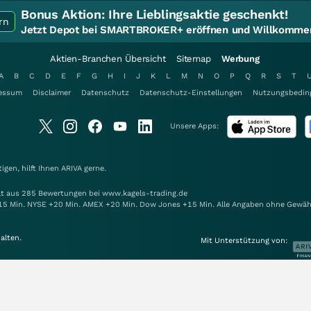
Bonus Aktion:
Ihre Lieblingsaktie geschenkt!
rn
Jetzt Depot bei SMARTBROKER+ eröffnen und Willkommen
Aktien-Branchen Übersicht
Sitemap
Werbung
A
B
C
D
E
F
G
H
I
J
K
L
M
N
O
P
Q
R
S
T
essum
Disclaimer
Datenschutz
Datenschutz-Einstellungen
Nutzungsbedin
Unsere Apps:
gen, hilft Ihnen
ARIVA
gerne.
elt aus 285 Bewertungen bei www.kagels-trading.de
15 Min. NYSE +20 Min. AMEX +20 Min. Dow Jones +15 Min. Alle Angaben ohne Gewäh
alten.
Mit Unterstützung von: