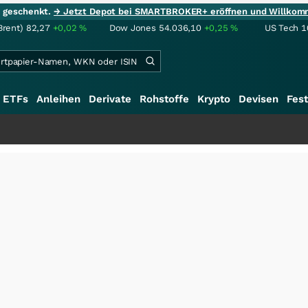
ie geschenkt.
→ Jetzt Depot bei SMARTBROKER+ eröffnen und Willkom
Brent)
82,27
+0,02
%
Dow Jones
54.036,10
+0,25
%
US Tech 1
ETFs
Anleihen
Derivate
Rohstoffe
Krypto
Devisen
Fest