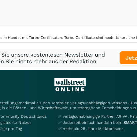
eim Handel mit Turbo-Zertifikaten. Turbo-Zertifikate sind hoch risikoreiche P
 Sie unsere kostenlosen Newsletter und
Jetz
n Sie nichts mehr aus der Redaktion
instellungsmerkmal als den zentralen verlagsunabhängigen Wissens-Hub 
 in die Börsen- und Wirtschaftswelt, um strategische Entscheidungen zu
Community Deutschlands
✅ verlagsunabhängige Partner ARIVA, Fi
gistrierte Nutzer
✅ Jederzeit einfach handeln beim
SMART
räge pro Tag
✅ mehr als 25 Jahre Marktpräsenz