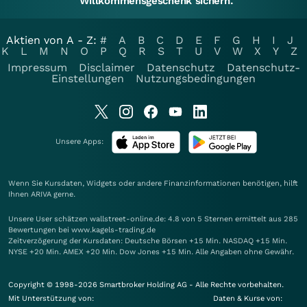
Willkommensgeschenk sichern.
Aktien von A - Z:
#
A
B
C
D
E
F
G
H
I
J
K
L
M
N
O
P
Q
R
S
T
U
V
W
X
Y
Z
Impressum
Disclaimer
Datenschutz
Datenschutz-
Einstellungen
Nutzungsbedingungen
Unsere Apps:
Wenn Sie Kursdaten, Widgets oder andere Finanzinformationen benötigen, hilft
Ihnen
ARIVA
gerne.
Unsere User schätzen wallstreet-online.de: 4.8 von 5 Sternen ermittelt aus 285
Bewertungen bei www.kagels-trading.de
Zeitverzögerung der Kursdaten: Deutsche Börsen +15 Min. NASDAQ +15 Min.
NYSE +20 Min. AMEX +20 Min. Dow Jones +15 Min. Alle Angaben ohne Gewähr.
Copyright © 1998-2026 Smartbroker Holding AG - Alle Rechte vorbehalten.
Mit Unterstützung von:
Daten & Kurse von: