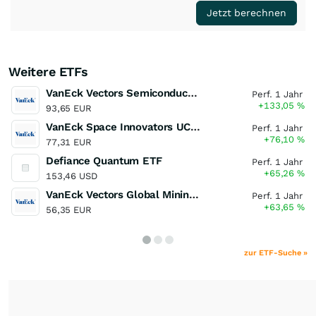
Jetzt berechnen
Weitere ETFs
VanEck Vectors Semiconductor UCITS ETF
Perf. 1 Jahr
+133,05
%
93,65 EUR
VanEck Space Innovators UCITS ETF
Perf. 1 Jahr
+76,10
%
77,31 EUR
Defiance Quantum ETF
Perf. 1 Jahr
+65,26
%
153,46 USD
VanEck Vectors Global Mining UCITS ETF
Perf. 1 Jahr
+63,65
%
56,35 EUR
zur ETF-Suche »