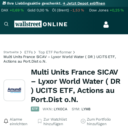
🎁 Ihre Lieblingsaktie geschenkt.
→ Jetzt Depot eröffnen
DAX
+0,69
%
Gold
0,00
%
Öl (Brent)
-1,53
%
Dow Jones
+0,25
%
ETFs
Top ETF Performer
Startseite
Multi Units France SICAV – Lyxor World Water ( DR ) UCITS ETF,
Actions au Port.Dist o.N.
Multi Units France SICAV
– Lyxor World Water ( DR
) UCITS ETF, Actions au
Port.Dist o.N.
ETF
WKN:
LYX0CA
SYM:
LYM8
Alarme
Zur Watchlist
Zum Portfolio
einrichten
hinzufügen
hinzufügen