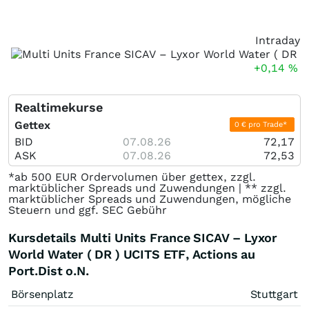
Intraday
+0,14
%
Realtimekurse
Gettex
0 € pro Trade*
BID
07.08.26
72,17
ASK
07.08.26
72,53
*ab 500 EUR Ordervolumen über gettex, zzgl.
marktüblicher Spreads und Zuwendungen | ** zzgl.
marktüblicher Spreads und Zuwendungen, mögliche
Steuern und ggf. SEC Gebühr
Kursdetails Multi Units France SICAV – Lyxor
World Water ( DR ) UCITS ETF, Actions au
Port.Dist o.N.
Börsenplatz
Stuttgart