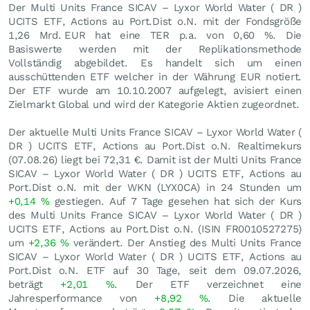
Der Multi Units France SICAV – Lyxor World Water ( DR )
UCITS ETF, Actions au Port.Dist o.N. mit der Fondsgröße
1,26 Mrd.
EUR
hat eine TER p.a. von 0,60 %. Die
Basiswerte werden mit der Replikationsmethode
Vollständig abgebildet. Es handelt sich um einen
ausschüttenden ETF welcher in der Währung EUR notiert.
Der ETF wurde am 10.10.2007 aufgelegt, avisiert einen
Zielmarkt Global und wird der Kategorie Aktien zugeordnet.
Der aktuelle Multi Units France SICAV – Lyxor World Water (
DR ) UCITS ETF, Actions au Port.Dist o.N. Realtimekurs
(
07.08.26
) liegt bei 72,31
€
. Damit ist der Multi Units France
SICAV – Lyxor World Water ( DR ) UCITS ETF, Actions au
Port.Dist o.N. mit der WKN (LYX0CA) in 24 Stunden um
+0,14
%
gestiegen. Auf 7 Tage gesehen hat sich der Kurs
des Multi Units France SICAV – Lyxor World Water ( DR )
UCITS ETF, Actions au Port.Dist o.N. (ISIN FR0010527275)
um
+2,36
%
verändert. Der Anstieg des Multi Units France
SICAV – Lyxor World Water ( DR ) UCITS ETF, Actions au
Port.Dist o.N. ETF auf 30 Tage, seit dem 09.07.2026,
beträgt
+2,01
%
. Der ETF verzeichnet eine
Jahresperformance von
+8,92
%
. Die aktuelle