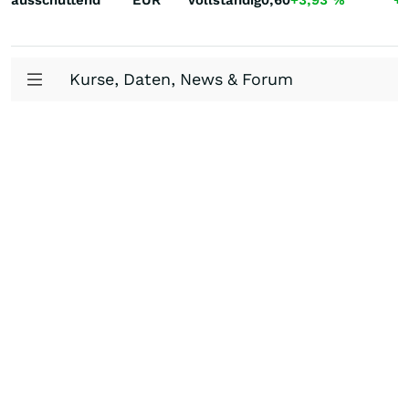
ausschüttend
EUR
Vollständig
0,60
+3,93
%
+
Kurse, Daten, News & Forum