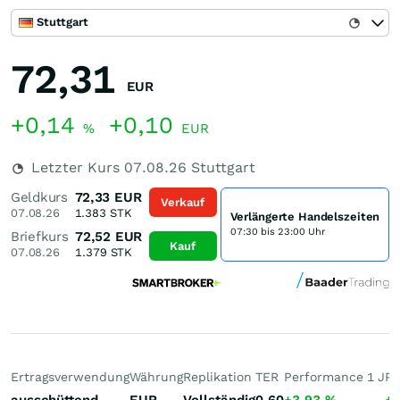
Stuttgart
72,31
EUR
+0,14
+0,10
%
EUR
Letzter Kurs
07.08.26
Stuttgart
Geldkurs
72,33
EUR
Verkauf
07.08.26
1.383
STK
Verlängerte Handelszeiten
07:30 bis 23:00 Uhr
Briefkurs
72,52
EUR
Kauf
07.08.26
1.379
STK
Ertragsverwendung
Währung
Replikation
TER
Performance 1 J
Pe