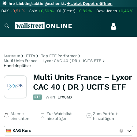
🎁 Ihre Lieblingsaktie geschenkt.
→ Jetzt Depot eröffnen
DAX
-0,51
%
Gold
+0,50
%
Öl (Brent)
+0,82
%
Dow Jones
+0,46
%
ETFs
Top ETF Performer
Startseite
Multi Units France – Lyxor CAC 40 ( DR ) UCITS ETF
Handelsplätze
Multi Units France – Lyxor
CAC 40 ( DR ) UCITS ETF
ETF
WKN:
LYX0MX
Alarme
Zur Watchlist
Zum Portfolio
einrichten
hinzufügen
hinzufügen
KAG Kurs