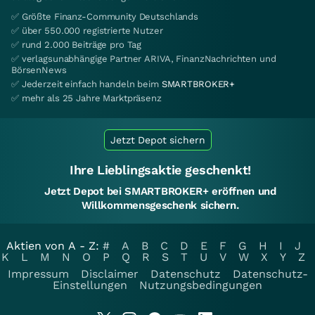
✅ Größte Finanz-Community Deutschlands
✅ über 550.000 registrierte Nutzer
✅ rund 2.000 Beiträge pro Tag
✅ verlagsunabhängige Partner ARIVA, FinanzNachrichten und
BörsenNews
✅ Jederzeit einfach handeln beim
SMARTBROKER+
✅ mehr als 25 Jahre Marktpräsenz
Jetzt Depot sichern
Ihre Lieblingsaktie geschenkt!
Jetzt Depot bei SMARTBROKER+ eröffnen und
Willkommensgeschenk sichern.
Aktien von A - Z:
#
A
B
C
D
E
F
G
H
I
J
K
L
M
N
O
P
Q
R
S
T
U
V
W
X
Y
Z
Impressum
Disclaimer
Datenschutz
Datenschutz-
Einstellungen
Nutzungsbedingungen