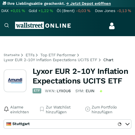
🎁 Ihre Lieblingsaktie geschenkt.
→ Jetzt Depot eröffnen
DAX
+0,01
%
Gold
+1,22
%
Öl (Brent)
-0,03
%
Dow Jones
-0,13
%
ETFs
Top ETF Performer
Startseite
Lyxor EUR 2-10Y Inflation Expectations UCITS ETF
Chart
Lyxor EUR 2-10Y Inflation
Expectations UCITS ETF
ETF
WKN:
LYX0U6
SYM:
EUIN
Alarme
Zur Watchlist
Zum Portfolio
einrichten
hinzufügen
hinzufügen
Stuttgart