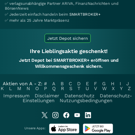
✅ verlagsunabhängige Partner ARIVA, FinanzNachrichten und
BörsenNews
✅ Jederzeit einfach handeln beim
SMARTBROKER+
✅ mehr als 25 Jahre Marktpräsenz
Jetzt Depot sichern
Ihre Lieblingsaktie geschenkt!
Jetzt Depot bei SMARTBROKER+ eröffnen und
Willkommensgeschenk sichern.
Aktien von A - Z:
#
A
B
C
D
E
F
G
H
I
J
K
L
M
N
O
P
Q
R
S
T
U
V
W
X
Y
Z
Impressum
Disclaimer
Datenschutz
Datenschutz-
Einstellungen
Nutzungsbedingungen
Unsere Apps: