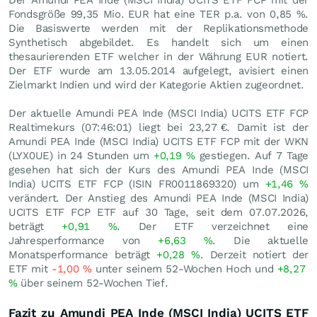
Der Amundi PEA Inde (MSCI India) UCITS ETF FCP mit der
Fondsgröße 99,35 Mio.
EUR
hat eine TER p.a. von 0,85 %.
Die Basiswerte werden mit der Replikationsmethode
Synthetisch abgebildet. Es handelt sich um einen
thesaurierenden ETF welcher in der Währung EUR notiert.
Der ETF wurde am 13.05.2014 aufgelegt, avisiert einen
Zielmarkt Indien und wird der Kategorie Aktien zugeordnet.
Der aktuelle Amundi PEA Inde (MSCI India) UCITS ETF FCP
Realtimekurs (07:46:01) liegt bei 23,27
€
. Damit ist der
Amundi PEA Inde (MSCI India) UCITS ETF FCP mit der WKN
(LYX0UE) in 24 Stunden um
+0,19
%
gestiegen. Auf 7 Tage
gesehen hat sich der Kurs des Amundi PEA Inde (MSCI
India) UCITS ETF FCP (ISIN FR0011869320) um
+1,46
%
verändert. Der Anstieg des Amundi PEA Inde (MSCI India)
UCITS ETF FCP ETF auf 30 Tage, seit dem 07.07.2026,
beträgt
+0,91
%
. Der ETF verzeichnet eine
Jahresperformance von
+6,63
%
. Die aktuelle
Monatsperformance beträgt
+0,28
%
. Derzeit notiert der
ETF mit
-1,00
%
unter seinem 52-Wochen Hoch und
+8,27
%
über seinem 52-Wochen Tief.
Fazit zu Amundi PEA Inde (MSCI India) UCITS ETF