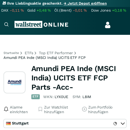
🎁 Ihre Lieblingsaktie geschenkt.
→ Jetzt Depot eröffnen
DAX
-0,11
%
Gold
+0,48
%
Öl (Brent)
-0,01
%
Dow Jones
+0,18
%
ETFs
Top ETF Performer
Startseite
Amundi PEA Inde (MSCI India) UCITS ETF FCP
Amundi PEA Inde (MSCI
India) UCITS ETF FCP
Parts -Acc-
ETF
WKN:
LYX0UE
SYM:
L8IM
Alarme
Zur Watchlist
Zum Portfolio
einrichten
hinzufügen
hinzufügen
Stuttgart