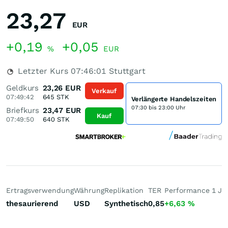
23,27
EUR
+0,19
+0,05
%
EUR
Letzter Kurs
07:46:01
Stuttgart
Geldkurs
23,26
EUR
Verkauf
07:49:42
645
STK
Verlängerte Handelszeiten
07:30 bis 23:00 Uhr
Briefkurs
23,47
EUR
Kauf
07:49:50
640
STK
Ertragsverwendung
Währung
Replikation
TER
Performance 1 J
P
thesaurierend
USD
Synthetisch
0,85
+6,63
%
+