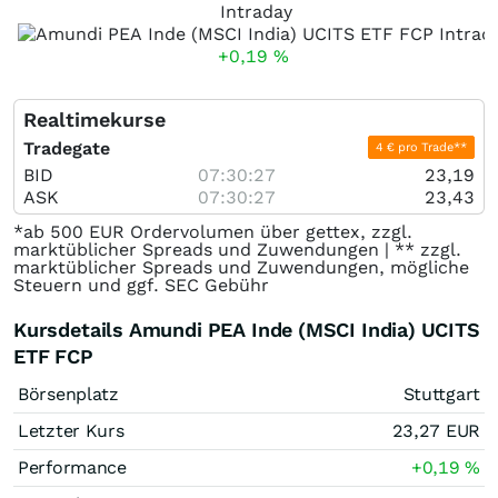
Intraday
+0,19
%
Realtimekurse
Tradegate
4 € pro Trade**
BID
07:30:27
23,19
ASK
07:30:27
23,43
*ab 500 EUR Ordervolumen über gettex, zzgl.
marktüblicher Spreads und Zuwendungen | ** zzgl.
marktüblicher Spreads und Zuwendungen, mögliche
Steuern und ggf. SEC Gebühr
Kursdetails Amundi PEA Inde (MSCI India) UCITS
ETF FCP
Börsenplatz
Stuttgart
Letzter Kurs
23,27
EUR
Performance
+0,19
%