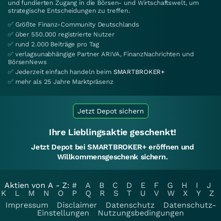
und fundierten Zugang in die Börsen- und Wirtschaftswelt, um
strategische Entscheidungen zu treffen.
✅ Größte Finanz-Community Deutschlands
✅ über 550.000 registrierte Nutzer
✅ rund 2.000 Beiträge pro Tag
✅ verlagsunabhängige Partner ARIVA, FinanzNachrichten und
BörsenNews
✅ Jederzeit einfach handeln beim
SMARTBROKER+
✅ mehr als 25 Jahre Marktpräsenz
Jetzt Depot sichern
Ihre Lieblingsaktie geschenkt!
Jetzt Depot bei SMARTBROKER+ eröffnen und
Willkommensgeschenk sichern.
Aktien von A - Z:
#
A
B
C
D
E
F
G
H
I
J
K
L
M
N
O
P
Q
R
S
T
U
V
W
X
Y
Z
Impressum
Disclaimer
Datenschutz
Datenschutz-
Einstellungen
Nutzungsbedingungen