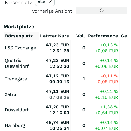
Alle
Börsenplatz
vorherige Ansicht
Marktplätze
Börsenplatz
Letzter Kurs
Vol.
Performance
Ges
47,23
EUR
+0,13
%
L&S Exchange
0
12:51:28
+0,06
EUR
Quotrix
47,23
EUR
+0,14
%
0
Düsseldorf
12:52:30
+0,06
EUR
47,12
EUR
-0,11
%
Tradegate
1
09:30:15
-0,05
EUR
47,11
EUR
+0,22
%
Xetra
0
07.08.26
+0,10
EUR
47,20
EUR
+1,38
%
Düsseldorf
0
12:16:03
+0,64
EUR
46,74
EUR
+0,14
%
Hamburg
0
10:25:34
+0,07
EUR