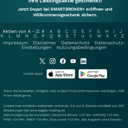
Ihre Lieblingsaktie geschenkt!
Jetzt Depot bei SMARTBROKER+ eröffnen und
Willkommensgeschenk sichern.
Aktien von A - Z:
#
A
B
C
D
E
F
G
H
I
J
K
L
M
N
O
P
Q
R
S
T
U
V
W
X
Y
Z
Impressum
Disclaimer
Datenschutz
Datenschutz-
Einstellungen
Nutzungsbedingungen
Unsere Apps:
Wenn Sie Kursdaten, Widgets oder andere Finanzinformationen benötigen, hilft
Ihnen
ARIVA
gerne.
Unsere User schätzen wallstreet-online.de: 4.8 von 5 Sternen ermittelt aus 285
Bewertungen bei www.kagels-trading.de
Zeitverzögerung der Kursdaten: Deutsche Börsen +15 Min. NASDAQ +15 Min.
NYSE +20 Min. AMEX +20 Min. Dow Jones +15 Min. Alle Angaben ohne Gewähr.