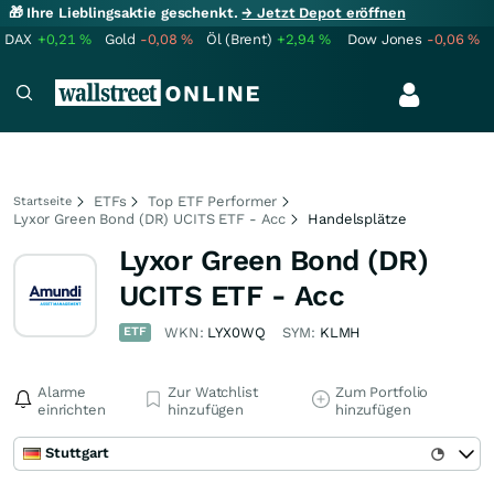
🎁 Ihre Lieblingsaktie geschenkt.
→ Jetzt Depot eröffnen
DAX
+0,21
%
Gold
-0,08
%
Öl (Brent)
+2,94
%
Dow Jones
-0,06
%
ETFs
Top ETF Performer
Startseite
Lyxor Green Bond (DR) UCITS ETF - Acc
Handelsplätze
Lyxor Green Bond (DR)
UCITS ETF - Acc
ETF
WKN:
LYX0WQ
SYM:
KLMH
Alarme
Zur Watchlist
Zum Portfolio
einrichten
hinzufügen
hinzufügen
Stuttgart