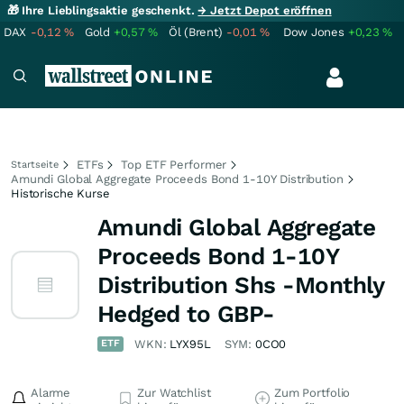
🎁 Ihre Lieblingsaktie geschenkt.
→ Jetzt Depot eröffnen
DAX
-0,12
%
Gold
+0,57
%
Öl (Brent)
-0,01
%
Dow Jones
+0,23
%
ETFs
Top ETF Performer
Startseite
Amundi Global Aggregate Proceeds Bond 1-10Y Distribution
Historische Kurse
Amundi Global Aggregate
Proceeds Bond 1-10Y
Distribution Shs -Monthly
Hedged to GBP-
ETF
WKN:
LYX95L
SYM:
0CO0
Alarme
Zur Watchlist
Zum Portfolio