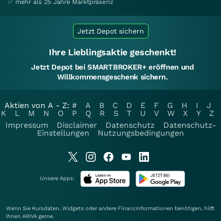
✅ mehr als 25 Jahre Marktpräsenz
Jetzt Depot sichern
Ihre Lieblingsaktie geschenkt!
Jetzt Depot bei SMARTBROKER+ eröffnen und
Willkommensgeschenk sichern.
Aktien von A - Z:
#
A
B
C
D
E
F
G
H
I
J
K
L
M
N
O
P
Q
R
S
T
U
V
W
X
Y
Z
Impressum
Disclaimer
Datenschutz
Datenschutz-
Einstellungen
Nutzungsbedingungen
Unsere Apps:
Wenn Sie Kursdaten, Widgets oder andere Finanzinformationen benötigen, hilft
Ihnen
ARIVA
gerne.