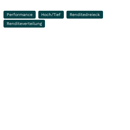
Performance
Hoch/Tief
Renditedreieck
Renditeverteilung