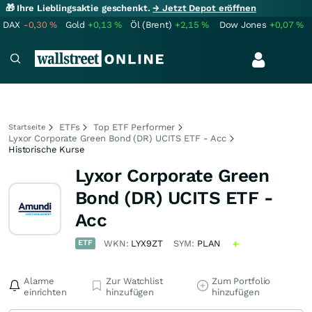
🎁 Ihre Lieblingsaktie geschenkt.
→ Jetzt Depot eröffnen
DAX
-0,30
%
Gold
+0,13
%
Öl (Brent)
+2,15
%
Dow Jones
+0,07
%
ETFs
Top ETF Performer
Startseite
Lyxor Corporate Green Bond (DR) UCITS ETF - Acc
Historische Kurse
Lyxor Corporate Green
Bond (DR) UCITS ETF -
Acc
ETF
WKN:
LYX9ZT
SYM:
PLAN
Alarme
Zur Watchlist
Zum Portfolio
einrichten
hinzufügen
hinzufügen