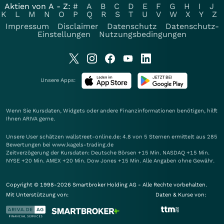
Aktien von A - Z:
#
A
B
C
D
E
F
G
H
I
J
K
L
M
N
O
P
Q
R
S
T
U
V
W
X
Y
Z
Impressum
Disclaimer
Datenschutz
Datenschutz-
Einstellungen
Nutzungsbedingungen
Unsere Apps:
Wenn Sie Kursdaten, Widgets oder andere Finanzinformationen benötigen, hilft
Ihnen
ARIVA
gerne.
Unsere User schätzen wallstreet-online.de: 4.8 von 5 Sternen ermittelt aus 285
Bewertungen bei www.kagels-trading.de
Zeitverzögerung der Kursdaten: Deutsche Börsen +15 Min. NASDAQ +15 Min.
NYSE +20 Min. AMEX +20 Min. Dow Jones +15 Min. Alle Angaben ohne Gewähr.
Copyright © 1998-2026 Smartbroker Holding AG - Alle Rechte vorbehalten.
Mit Unterstützung von:
Daten & Kurse von: