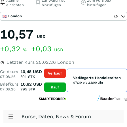
Alarme
Zur Watchlist
Zum Portfolio
einrichten
hinzufügen
hinzufügen
London
10,57
USD
+0,32
+0,03
%
USD
Letzter Kurs
25.02.26
London
Geldkurs
10,48
USD
Verkauf
07.08.26
801
STK
Verlängerte Handelszeiten
07:30 bis 23:00 Uhr
Briefkurs
10,62
USD
Kauf
07.08.26
795
STK
Kurse, Daten, News & Forum