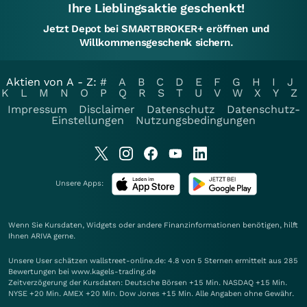
Ihre Lieblingsaktie geschenkt!
Jetzt Depot bei SMARTBROKER+ eröffnen und
Willkommensgeschenk sichern.
Aktien von A - Z:
#
A
B
C
D
E
F
G
H
I
J
K
L
M
N
O
P
Q
R
S
T
U
V
W
X
Y
Z
Impressum
Disclaimer
Datenschutz
Datenschutz-
Einstellungen
Nutzungsbedingungen
Unsere Apps:
Wenn Sie Kursdaten, Widgets oder andere Finanzinformationen benötigen, hilft
Ihnen
ARIVA
gerne.
Unsere User schätzen wallstreet-online.de: 4.8 von 5 Sternen ermittelt aus 285
Bewertungen bei www.kagels-trading.de
Zeitverzögerung der Kursdaten: Deutsche Börsen +15 Min. NASDAQ +15 Min.
NYSE +20 Min. AMEX +20 Min. Dow Jones +15 Min. Alle Angaben ohne Gewähr.