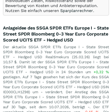
individuellen Zielen, Risikotoleranz sowie der
Bewertung von Kosten und Anbieterreputation.
Nutzen Sie einfach unseren
Sparplanrechner
.
Anlageidee des SSGA SPDR ETFs Europe I - State
Street SPDR Bloomberg 0-3 Year Euro Corporate
Scored UCITS ETF - Hedged USD
Der aktuelle SSGA SPDR ETFs Europe I - State Street
SPDR Bloomberg 0-3 Year Euro Corporate Scored UCITS
ETF - Hedged USD Realtimekurs (
25.02.26
) liegt bei
10,57
$
. Damit ist der SSGA SPDR ETFs Europe I - State
Street SPDR Bloomberg 0-3 Year Euro Corporate Scored
UCITS ETF - Hedged USD in 24 Stunden um
+0,32
%
gestiegen. Auf 7 Tage gesehen hat sich der Kurs des SSGA
SPDR ETFs Europe I - State Street SPDR Bloomberg 0-3
Year Euro Corporate Scored UCITS ETF - Hedged USD (ISIN
IE000CLH1Z98) um - verändert. Der Anstieg des SSGA
SPDR ETFs Europe I - State Street SPDR Bloomberg 0-3
Year Euro Corporate Scored UCITS ETF - Hedged USD ETF
auf 30 Tage, seit dem 10.07.2026, beträgt -. Der ETF