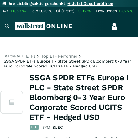
🎁 Ihre Lieblingsaktie geschenkt.
→ Jetzt Depot eröffnen
DAX
+0,69
%
Gold
0,00
%
Öl (Brent)
+0,02
%
Dow Jones
+0,25
%
ETFs
Top ETF Performer
Startseite
SSGA SPDR ETFs Europe I - State Street SPDR Bloomberg 0-3 Year
Euro Corporate Scored UCITS ETF - Hedged USD
SSGA SPDR ETFs Europe I
PLC - State Street SPDR
Bloomberg 0-3 Year Euro
Corporate Scored UCITS
ETF - Hedged USD
ETF
SYM:
SUEC