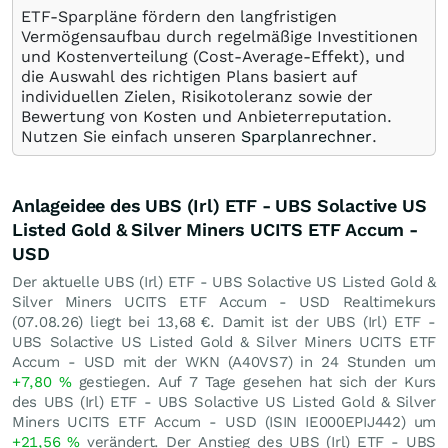
ETF-Sparpläne fördern den langfristigen
Vermögensaufbau durch regelmäßige Investitionen
und Kostenverteilung (Cost-Average-Effekt), und
die Auswahl des richtigen Plans basiert auf
individuellen Zielen, Risikotoleranz sowie der
Bewertung von Kosten und Anbieterreputation.
Nutzen Sie einfach unseren
Sparplanrechner
.
Anlageidee des UBS (Irl) ETF - UBS Solactive US
Listed Gold & Silver Miners UCITS ETF Accum -
USD
Der aktuelle UBS (Irl) ETF - UBS Solactive US Listed Gold &
Silver Miners UCITS ETF Accum - USD Realtimekurs
(
07.08.26
) liegt bei 13,68
€
. Damit ist der UBS (Irl) ETF -
UBS Solactive US Listed Gold & Silver Miners UCITS ETF
Accum - USD mit der WKN (A40VS7) in 24 Stunden um
+7,80
%
gestiegen. Auf 7 Tage gesehen hat sich der Kurs
des UBS (Irl) ETF - UBS Solactive US Listed Gold & Silver
Miners UCITS ETF Accum - USD (ISIN IE000EPIJ442) um
+21,56
%
verändert. Der Anstieg des UBS (Irl) ETF - UBS