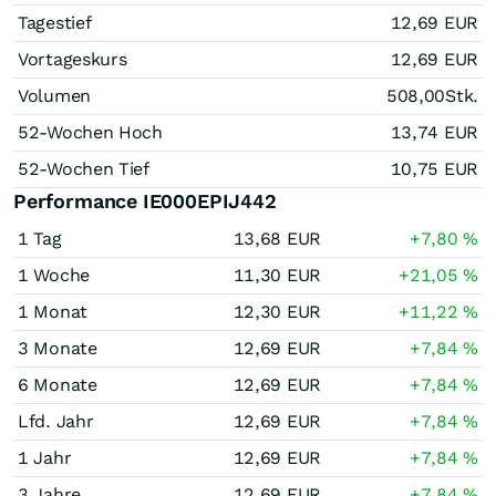
Tagestief
12,69
EUR
Vortageskurs
12,69
EUR
Volumen
508,00
Stk.
52-Wochen Hoch
13,74
EUR
52-Wochen Tief
10,75
EUR
Performance IE000EPIJ442
1 Tag
13,68
EUR
+7,80
%
1 Woche
11,30
EUR
+21,05
%
1 Monat
12,30
EUR
+11,22
%
3 Monate
12,69
EUR
+7,84
%
6 Monate
12,69
EUR
+7,84
%
Lfd. Jahr
12,69
EUR
+7,84
%
1 Jahr
12,69
EUR
+7,84
%
3 Jahre
12,69
EUR
+7,84
%