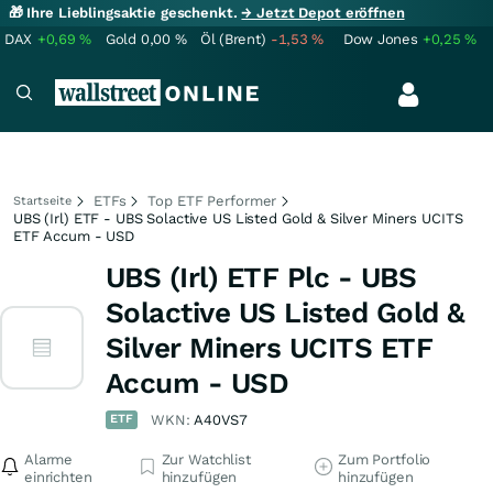
🎁 Ihre Lieblingsaktie geschenkt.
→ Jetzt Depot eröffnen
DAX
+0,69
%
Gold
0,00
%
Öl (Brent)
-1,53
%
Dow Jones
+0,25
%
ETFs
Top ETF Performer
Startseite
UBS (Irl) ETF - UBS Solactive US Listed Gold & Silver Miners UCITS
ETF Accum - USD
UBS (Irl) ETF Plc - UBS
Solactive US Listed Gold &
Silver Miners UCITS ETF
Accum - USD
ETF
WKN:
A40VS7
Alarme
Zur Watchlist
Zum Portfolio
einrichten
hinzufügen
hinzufügen