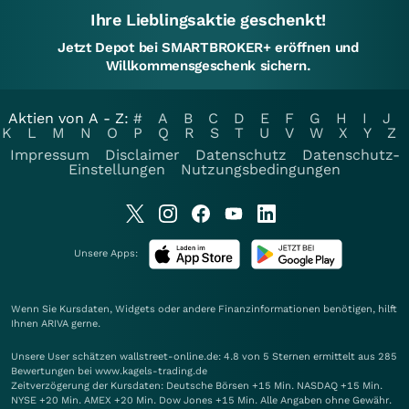
Ihre Lieblingsaktie geschenkt!
Jetzt Depot bei SMARTBROKER+ eröffnen und
Willkommensgeschenk sichern.
Aktien von A - Z:
#
A
B
C
D
E
F
G
H
I
J
K
L
M
N
O
P
Q
R
S
T
U
V
W
X
Y
Z
Impressum
Disclaimer
Datenschutz
Datenschutz-
Einstellungen
Nutzungsbedingungen
Unsere Apps:
Wenn Sie Kursdaten, Widgets oder andere Finanzinformationen benötigen, hilft
Ihnen
ARIVA
gerne.
Unsere User schätzen wallstreet-online.de: 4.8 von 5 Sternen ermittelt aus 285
Bewertungen bei www.kagels-trading.de
Zeitverzögerung der Kursdaten: Deutsche Börsen +15 Min. NASDAQ +15 Min.
NYSE +20 Min. AMEX +20 Min. Dow Jones +15 Min. Alle Angaben ohne Gewähr.