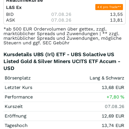
L&S Ex
4 € pro Trade**
BID
07.08.26
13,55
ASK
07.08.26
13,81
*ab 500 EUR Ordervolumen über gettex, zzgl.
marktüblicher Spreads und Zuwendungen | ** zzgl.
marktüblicher Spreads und Zuwendungen, mögliche
Steuern und ggf. SEC Gebühr
Kursdetails UBS (Irl) ETF - UBS Solactive US
Listed Gold & Silver Miners UCITS ETF Accum -
USD
Börsenplatz
Lang & Schwarz
Letzter Kurs
13,68
EUR
Performance
+7,80
%
Kurszeit
07.08.26
Eröffnung
12,69
EUR
Tageshoch
13,74
EUR