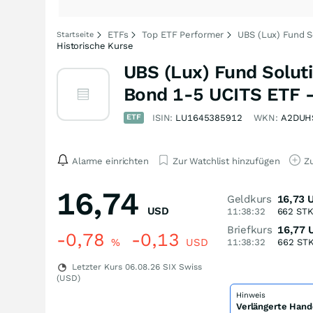
ETFs
Top ETF Performer
UBS (Lux) Fund S
Startseite
Historische Kurse
UBS (Lux) Fund Solut
Bond 1-5 UCITS ETF -
ETF
ISIN:
LU1645385912
WKN:
A2DUH
Alarme einrichten
Zur Watchlist hinzufügen
Zu
16,74
Geldkurs
16,73
USD
11:38:32
662
ST
Briefkurs
16,77
-0,78
-0,13
%
USD
11:38:32
662
ST
Letzter Kurs
06.08.26
SIX Swiss
(USD)
Hinweis
Verlängerte Hand