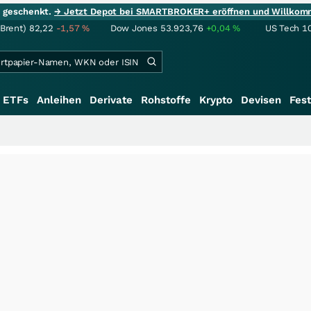
ie geschenkt.
→ Jetzt Depot bei SMARTBROKER+ eröffnen und Willkom
(Brent)
82,22
-1,57
%
Dow Jones
53.923,76
+0,04
%
US Tech 1
ETFs
Anleihen
Derivate
Rohstoffe
Krypto
Devisen
Fest