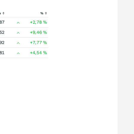
h
%
87
+2,78
%
52
+9,46
%
92
+7,77
%
81
+4,54
%