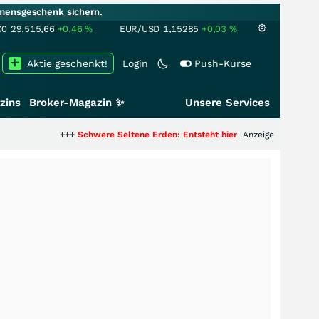
mensgeschenk sichern.
00
29.515,66
+0,46
%
EUR/USD
1,15285
+0,03
%
Aktie geschenkt!
Login
Push-Kurse
zins
Broker-Magazin ✨
Unsere Services
+++
Schwere Seltene Erden: Entsteht hier die nächste Milliardenstory?
Anzeige
+