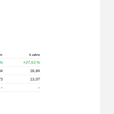
hr
5 Jahre
%
+27,53
%
84
16,84
73
13,07
-
-