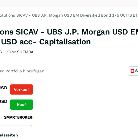
olutions SICAV - UBS J.P. Morgan USD EM Diversified Bond 1-5 UCITS E
ions SICAV - UBS J.P. Morgan USD EM
USD acc- Capitalisation
S
SYM:
SHEMBA
S
m Portfolio hinzufügen
USD
Verkauf
K
USD
Kauf
K
elszeiten