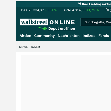
🎁 Ihre Lieblingsakt
DAX
26.334,92
+0,61
%
Gold
4.314,55
+1,75
%
Öl 
Depot eröffnen
Aktien
Community
Nachrichten
Indizes
Fonds
NEWS TICKER