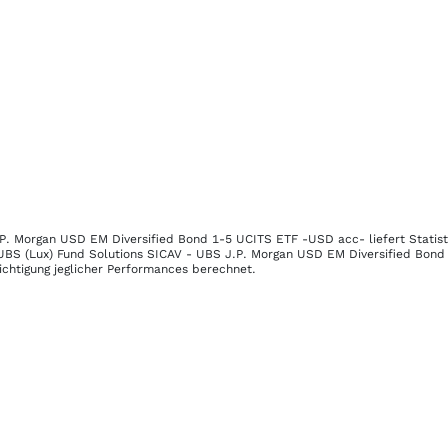
.P. Morgan USD EM Diversified Bond 1-5 UCITS ETF -USD acc-
liefert Statis
UBS (Lux) Fund Solutions SICAV - UBS J.P. Morgan USD EM Diversified Bon
ichtigung jeglicher Performances berechnet.