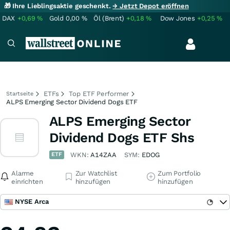
🎁 Ihre Lieblingsaktie geschenkt.
→ Jetzt Depot eröffnen
DAX
+0,69
%
Gold
0,00
%
Öl (Brent)
+0,18
%
Dow Jones
+0,25
%
ETFs
Top ETF Performer
Startseite
ALPS Emerging Sector Dividend Dogs ETF
ALPS Emerging Sector
Dividend Dogs ETF Shs
ETF
WKN:
A14ZAA
SYM:
EDOG
Alarme
Zur Watchlist
Zum Portfolio
einrichten
hinzufügen
hinzufügen
NYSE Arca