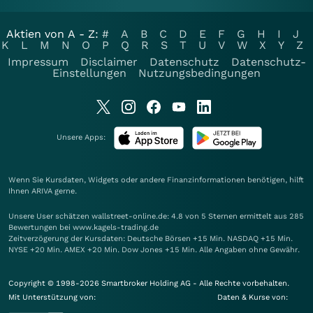
Aktien von A - Z:
#
A
B
C
D
E
F
G
H
I
J
K
L
M
N
O
P
Q
R
S
T
U
V
W
X
Y
Z
Impressum
Disclaimer
Datenschutz
Datenschutz-
Einstellungen
Nutzungsbedingungen
Unsere Apps:
Wenn Sie Kursdaten, Widgets oder andere Finanzinformationen benötigen, hilft
Ihnen
ARIVA
gerne.
Unsere User schätzen wallstreet-online.de: 4.8 von 5 Sternen ermittelt aus 285
Bewertungen bei www.kagels-trading.de
Zeitverzögerung der Kursdaten: Deutsche Börsen +15 Min. NASDAQ +15 Min.
NYSE +20 Min. AMEX +20 Min. Dow Jones +15 Min. Alle Angaben ohne Gewähr.
Copyright © 1998-2026 Smartbroker Holding AG - Alle Rechte vorbehalten.
Mit Unterstützung von:
Daten & Kurse von: