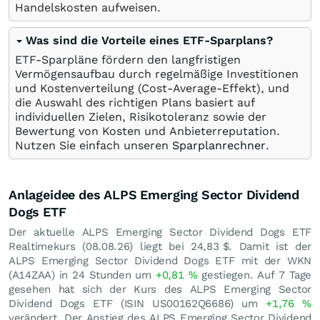
Handelskosten aufweisen.
Was sind die Vorteile eines ETF-Sparplans?
ETF-Sparpläne fördern den langfristigen
Vermögensaufbau durch regelmäßige Investitionen
und Kostenverteilung (Cost-Average-Effekt), und
die Auswahl des richtigen Plans basiert auf
individuellen Zielen, Risikotoleranz sowie der
Bewertung von Kosten und Anbieterreputation.
Nutzen Sie einfach unseren
Sparplanrechner
.
Anlageidee des ALPS Emerging Sector Dividend
Dogs ETF
Der aktuelle ALPS Emerging Sector Dividend Dogs ETF
Realtimekurs (
08.08.26
) liegt bei 24,83
$
. Damit ist der
ALPS Emerging Sector Dividend Dogs ETF mit der WKN
(A14ZAA) in 24 Stunden um
+0,81
%
gestiegen. Auf 7 Tage
gesehen hat sich der Kurs des ALPS Emerging Sector
Dividend Dogs ETF (ISIN US00162Q6686) um
+1,76
%
verändert. Der Anstieg des ALPS Emerging Sector Dividend