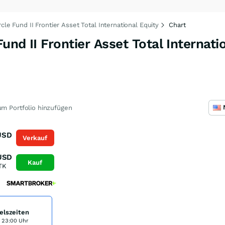
cle Fund II Frontier Asset Total International Equity
Chart
Fund II Frontier Asset Total Internati
m Portfolio hinzufügen
USD
Verkauf
K
USD
Kauf
TK
elszeiten
s 23:00 Uhr