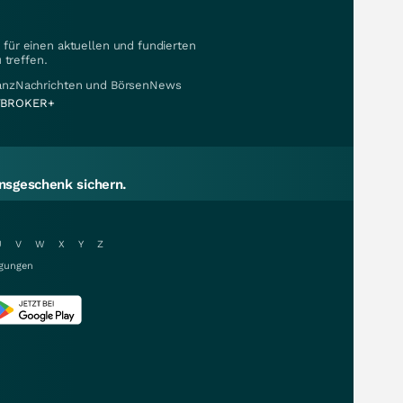
für einen aktuellen und fundierten
 treffen.
nanzNachrichten und BörsenNews
BROKER+
sgeschenk sichern.
U
V
W
X
Y
Z
gungen