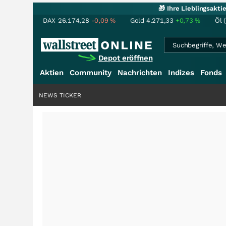
🎁 Ihre Lieblingsakt
DAX
26.174,28
-0,09
%
Gold
4.271,33
+0,73
%
Öl 
Depot eröffnen
Aktien
Community
Nachrichten
Indizes
Fonds
NEWS TICKER