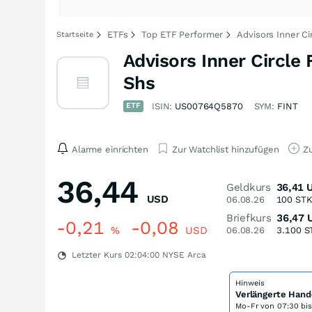
ETFs
Top ETF Performer
Advisors Inner Cir
Startseite
Advisors Inner Circle 
Shs
ETF
ISIN:
US00764Q5870
SYM:
FINT
Alarme einrichten
Zur Watchlist hinzufügen
Zu
36,44
Geldkurs
36,41
USD
06.08.26
100
ST
Briefkurs
36,47
-0,21
-0,08
%
USD
06.08.26
3.100
S
Letzter Kurs
02:04:00
NYSE Arca
Hinweis
Verlängerte Hand
Mo-Fr von
07:30 bi