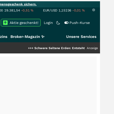
mensgeschenk sichern.
00
29.381,54
-0,51
%
EUR/USD
1,15236
-0,01
%
Aktie geschenkt!
Login
Push-Kurse
zins
Broker-Magazin ✨
Unsere Services
+++
Schwere Seltene Erden: Entsteht hier die nächste Milliarden
Anzeige