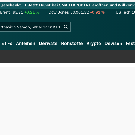
ie geschenkt.
→ Jetzt Depot bei SMARTBROKER+ eröffnen und Willkom
(Brent)
83,71
+0,21
%
Dow Jones
53.901,32
-0,92
%
US Tech 1
ETFs
Anleihen
Derivate
Rohstoffe
Krypto
Devisen
Fest