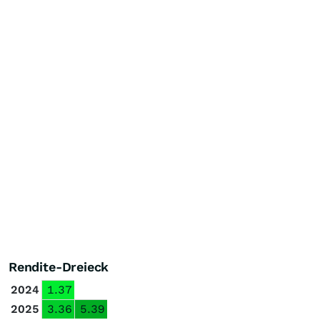
Rendite-Dreieck
2024
1.37
2025
3.36
5.39