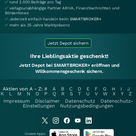
✅ rund 2.000 Beiträge pro Tag
✅ verlagsunabhängige Partner ARIVA, FinanzNachrichten und
BörsenNews
✅ Jederzeit einfach handeln beim
SMARTBROKER+
✅ mehr als 25 Jahre Marktpräsenz
Jetzt Depot sichern
Ihre Lieblingsaktie geschenkt!
Jetzt Depot bei SMARTBROKER+ eröffnen und
Willkommensgeschenk sichern.
Aktien von A - Z:
#
A
B
C
D
E
F
G
H
I
J
K
L
M
N
O
P
Q
R
S
T
U
V
W
X
Y
Z
Impressum
Disclaimer
Datenschutz
Datenschutz-
Einstellungen
Nutzungsbedingungen
Unsere Apps: