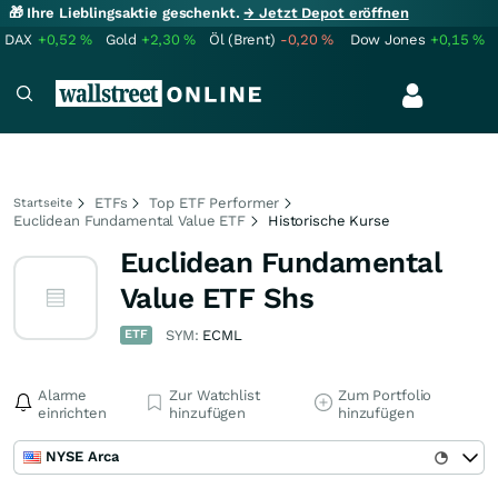
🎁 Ihre Lieblingsaktie geschenkt.
→ Jetzt Depot eröffnen
DAX
+0,52
%
Gold
+2,30
%
Öl (Brent)
-0,20
%
Dow Jones
+0,15
%
ETFs
Top ETF Performer
Startseite
Euclidean Fundamental Value ETF
Historische Kurse
Euclidean Fundamental
Value ETF Shs
ETF
SYM:
ECML
Alarme
Zur Watchlist
Zum Portfolio
einrichten
hinzufügen
hinzufügen
NYSE Arca