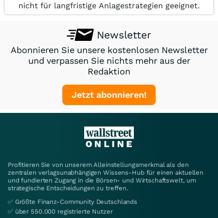
nicht für langfristige Anlagestrategien geeignet.
Newsletter
Abonnieren Sie unsere kostenlosen Newsletter
und verpassen Sie nichts mehr aus der
Redaktion
Jetzt abonnieren!
Profitieren Sie von unserem Alleinstellungsmerkmal als den
zentralen verlagsunabhängigen Wissens-Hub für einen aktuellen
und fundierten Zugang in die Börsen- und Wirtschaftswelt, um
strategische Entscheidungen zu treffen.
✅ Größte Finanz-Community Deutschlands
✅ über 550.000 registrierte Nutzer