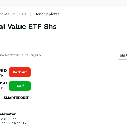
mental Value ETF
Handelsplätze
l Value ETF Shs
m Portfolio hinzufügen
USD
Verkauf
TK
USD
Kauf
TK
elszeiten
s 23:00 Uhr
:00 bis 19:00 Uhr