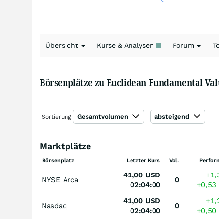
Übersicht
Kurse & Analysen
Forum
T
Börsenplätze zu Euclidean Fundamental Val
Gesamtvolumen
absteigend
Sortierung
Marktplätze
Börsenplatz
Letzter Kurs
Vol.
Perfor
41,00
USD
+1,
NYSE Arca
0
02:04:00
+0,53
41,00
USD
+1,
Nasdaq
0
02:04:00
+0,50