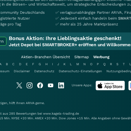
 in die Börsen- und Wirtschaftswelt, um strategische Entscheidungen zu
Community Deutschlands
✅ verlagsunabhängige Partner ARIVA, Fi
gistrierte Nutzer
✅ Jederzeit einfach handeln beim
SMART
räge pro Tag
✅ mehr als 25 Jahre Marktpräsenz
Bonus Aktion:
Ihre Lieblingsaktie geschenkt!
rn
Jetzt Depot bei SMARTBROKER+ eröffnen und Willkommen
Aktien-Branchen Übersicht
Sitemap
Werbung
A
B
C
D
E
F
G
H
I
J
K
L
M
N
O
P
Q
R
S
T
essum
Disclaimer
Datenschutz
Datenschutz-Einstellungen
Nutzungsbedin
Unsere Apps:
gen, hilft Ihnen
ARIVA
gerne.
elt aus 285 Bewertungen bei www.kagels-trading.de
15 Min. NYSE +20 Min. AMEX +20 Min. Dow Jones +15 Min. Alle Angaben ohne Gewäh