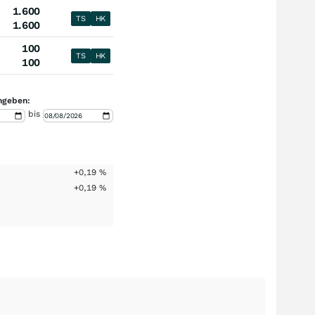
1.600
TS
HK
1.600
100
TS
HK
100
ngeben:
bis
+0,19
%
+0,19
%