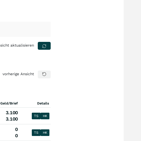
sicht aktualisieren
vorherige Ansicht
 Geld/Brief
Details
3.100
TS
HK
3.100
0
TS
HK
0