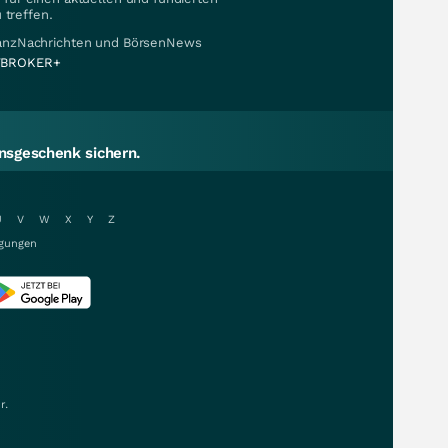
 treffen.
nanzNachrichten und BörsenNews
BROKER+
sgeschenk sichern.
U
V
W
X
Y
Z
gungen
r.