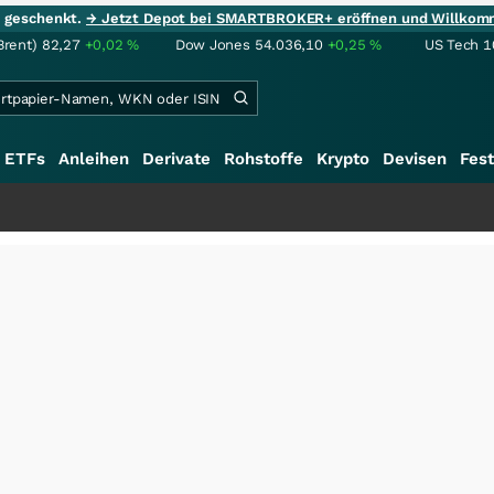
ie geschenkt.
→ Jetzt Depot bei SMARTBROKER+ eröffnen und Willkom
Brent)
82,27
+0,02
%
Dow Jones
54.036,10
+0,25
%
US Tech 1
ETFs
Anleihen
Derivate
Rohstoffe
Krypto
Devisen
Fest