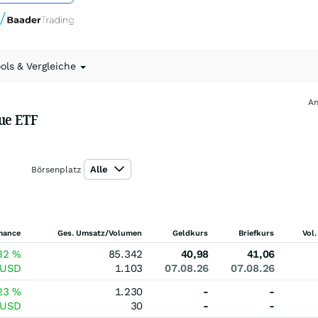
ools & Vergleiche
An
ue ETF
Alle
Börsenplatz
mance
Ges. Umsatz/Volumen
Geldkurs
Briefkurs
Vol.
32
%
85.342
40,98
41,06
USD
1.103
07.08.26
07.08.26
23
%
1.230
-
-
USD
30
-
-