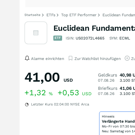
ETFs
Top ETF Performer
Euclidean Funda
Startseite
Euclidean Fundamenta
ETF
ISIN:
US02072L4665
SYM:
ECML
Alarme einrichten
Zur Watchlist hinzufügen
Zu
41,00
Geldkurs
40,98
USD
07.08.26
3.100
S
Briefkurs
41,06
+1,32
+0,53
%
USD
07.08.26
3.100
S
Letzter Kurs
02:04:00
NYSE Arca
Hinweis
Verlängerte Hand
Mo-Fr von
07:30 bi
Neu: Samstag von 14