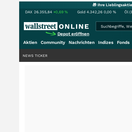
🎁 Ihre Lieblingsakt
DAX
26.355,84
+0,69
%
Gold
4.342,26
0,00
%
Öl (
Depot eröffnen
Aktien
Community
Nachrichten
Indizes
Fonds
NEWS TICKER