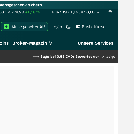
mensgeschenk sichern.
00
29.728,93
+1,18
%
EUR/USD
1,15587
0,00
%
Aktie geschenkt!
Login
Push-Kurse
zins
Broker-Magazin ✨
Unsere Services
+++
Saga bei 0,53 CAD: Bewertet der Markt noch immer nur die H
Anzeige