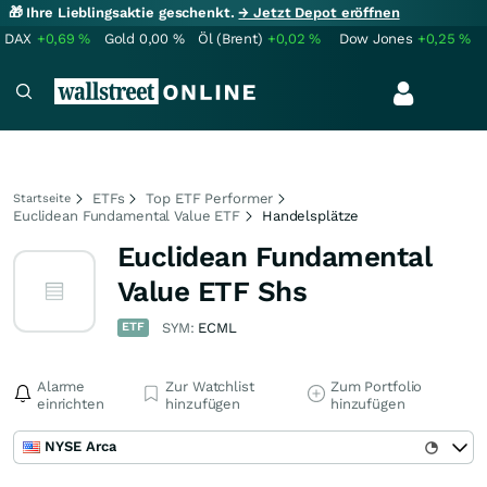
🎁 Ihre Lieblingsaktie geschenkt.
→ Jetzt Depot eröffnen
DAX
+0,69
%
Gold
0,00
%
Öl (Brent)
+0,02
%
Dow Jones
+0,25
%
ETFs
Top ETF Performer
Startseite
Euclidean Fundamental Value ETF
Handelsplätze
Euclidean Fundamental
Value ETF Shs
ETF
SYM:
ECML
Alarme
Zur Watchlist
Zum Portfolio
einrichten
hinzufügen
hinzufügen
NYSE Arca