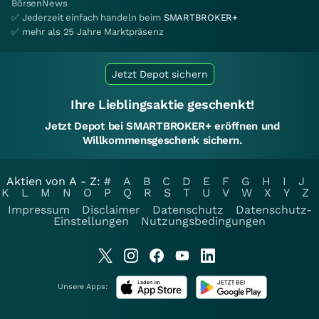
BörsenNews
✅ Jederzeit einfach handeln beim
SMARTBROKER+
✅ mehr als 25 Jahre Marktpräsenz
Jetzt Depot sichern
Ihre Lieblingsaktie geschenkt!
Jetzt Depot bei SMARTBROKER+ eröffnen und
Willkommensgeschenk sichern.
Aktien von A - Z:
#
A
B
C
D
E
F
G
H
I
J
K
L
M
N
O
P
Q
R
S
T
U
V
W
X
Y
Z
Impressum
Disclaimer
Datenschutz
Datenschutz-
Einstellungen
Nutzungsbedingungen
Unsere Apps: