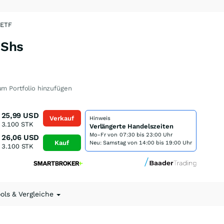
 ETF
 Shs
m Portfolio hinzufügen
25,99
USD
Verkauf
Hinweis
3.100
STK
Verlängerte Handelszeiten
Mo-Fr von
07:30 bis 23:00 Uhr
26,06
USD
Kauf
Neu: Samstag von 14:00 bis 19:00 Uhr
3.100
STK
ools & Vergleiche