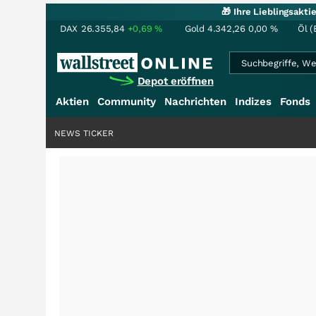
🎁 Ihre Lieblingsakt
DAX
26.355,84
+0,69
%
Gold
4.342,26
0,00
%
Öl (
Depot eröffnen
Aktien
Community
Nachrichten
Indizes
Fonds
NEWS TICKER