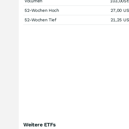
Volumen
103,00
St
52-Wochen Hoch
27,00
U
52-Wochen Tief
21,25
U
Weitere ETFs