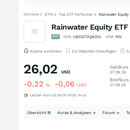
ETFs
Top ETF Performer
Rainwater Equity
Startseite
Rainwater Equity ETF
ETF
ISIN:
US02072Q6301
SYM:
RW
Alarme einrichten
Zur Watchlist hinzufügen
Zu
26,02
Geldkurs
USD
07.08.26
Briefkurs
-0,22
-0,06
%
USD
07.08.26
Letzter Kurs
02:04:00
NYSE Arca
Übersicht
Kurse & Analysen
Forum
T