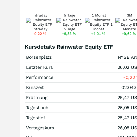
Intraday
5 Tage
1 Monat
3M
-0,22
%
+6,83
%
+4,01
%
+9,62
%
Kursdetails Rainwater Equity ETF
Börsenplatz
NYSE Ar
Letzter Kurs
26,02
U
Performance
-0,22
Kurszeit
02:04:
Eröffnung
25,47
U
Tageshoch
26,05
U
Tagestief
25,47
U
Vortageskurs
26,08
U