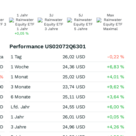
1 Jahr
3J
5J
Max
+0,05
%
Performance US02072Q6301
ca
1 Tag
26,02
USD
-0,22
%
SD
1 Woche
24,36
USD
+6,83
%
%
1 Monat
25,02
USD
+4,01
%
00
3 Monate
23,74
USD
+9,62
%
SD
6 Monate
25,11
USD
+3,64
%
SD
Lfd. Jahr
24,55
USD
+6,00
%
SD
1 Jahr
26,01
USD
+0,05
%
SD
3 Jahre
24,96
USD
+4,26
%