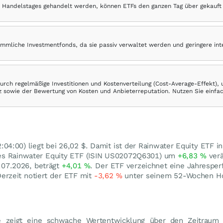
 Handelstages gehandelt werden, können ETFs den ganzen Tag über gekauft
ömmliche Investmentfonds, da sie passiv verwaltet werden und geringere in
rch regelmäßige Investitionen und Kostenverteilung (Cost-Average-Effekt),
ranz sowie der Bewertung von Kosten und Anbieterreputation. Nutzen Sie einfa
04:00) liegt bei 26,02
$
. Damit ist der Rainwater Equity ETF 
 des Rainwater Equity ETF (ISIN US02072Q6301) um
+6,83
%
verä
.07.2026, beträgt
+4,01
%
. Der ETF verzeichnet eine Jahrespe
Derzeit notiert der ETF mit
-3,62
%
unter seinem 52-Wochen H
e zeigt eine schwache Wertentwicklung über den Zeitraum 