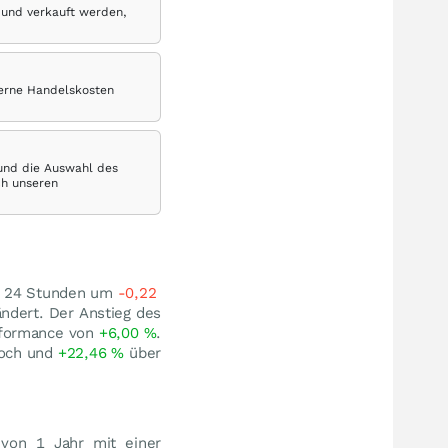
 und verkauft werden,
terne Handelskosten
 und die Auswahl des
ch unseren
in 24 Stunden um
-0,22
ndert. Der Anstieg des
rformance von
+6,00
%
.
och und
+22,46
%
über
von 1 Jahr mit einer