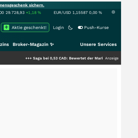
mensgeschenk sichern.
00
29.728,93
+1,18
%
EUR/USD
1,15587
0,00
%
Aktie geschenkt!
Login
Push-Kurse
zins
Broker-Magazin ✨
Unsere Services
+++
Saga bei 0,53 CAD: Bewertet der Markt noch immer nur die Hälfte de
Anzeige