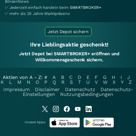
BörsenNews
✅ Jederzeit einfach handeln beim
SMARTBROKER+
✅ mehr als 25 Jahre Marktpräsenz
Jetzt Depot sichern
Ihre Lieblingsaktie geschenkt!
Jetzt Depot bei SMARTBROKER+ eröffnen und
Willkommensgeschenk sichern.
Aktien von A - Z:
#
A
B
C
D
E
F
G
H
I
J
K
L
M
N
O
P
Q
R
S
T
U
V
W
X
Y
Z
Impressum
Disclaimer
Datenschutz
Datenschutz-
Einstellungen
Nutzungsbedingungen
Unsere Apps: