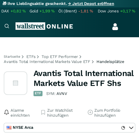
🎁 Ihre Lieblingsaktie geschenkt.
→ Jetzt Depot eröffnen
DAX
+0,82
%
Gold
+1,99
%
Öl (Brent)
-1,81
%
Dow Jones
+0,17
%
ETFs
Top ETF Performer
Startseite
Avantis Total International Markets Value ETF
Handelsplätze
Avantis Total International
Markets Value ETF Shs
ETF
SYM:
AVNV
Alarme
Zur Watchlist
Zum Portfolio
einrichten
hinzufügen
hinzufügen
NYSE Arca