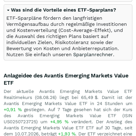
Was sind die Vorteile eines ETF-Sparplans?
ETF-Sparpläne fördern den langfristigen
Vermögensaufbau durch regelmäßige Investitionen
und Kostenverteilung (Cost-Average-Effekt), und
die Auswahl des richtigen Plans basiert auf
individuellen Zielen, Risikotoleranz sowie der
Bewertung von Kosten und Anbieterreputation.
Nutzen Sie einfach unseren
Sparplanrechner
.
Anlageidee des Avantis Emerging Markets Value
ETF
Der aktuelle Avantis Emerging Markets Value ETF
Realtimekurs (
08.08.26
) liegt bei 65,49
$
. Damit ist der
Avantis Emerging Markets Value ETF in 24 Stunden um
+0,91
%
gestiegen. Auf 7 Tage gesehen hat sich der Kurs
des Avantis Emerging Markets Value ETF (ISIN
US0250723725) um
+4,95
%
verändert. Der Anstieg des
Avantis Emerging Markets Value ETF ETF auf 30 Tage, seit
dem 10.07.2026, beträgt
+1,93
%
. Der ETF verzeichnet eine