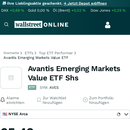
🎁 Ihre Lieblingsaktie geschenkt.
→ Jetzt Depot eröffnen
DAX
+0,69
%
Gold
0,00
%
Öl (Brent)
+0,02
%
Dow Jones
+0,25
%
ETFs
Top ETF Performer
Startseite
Avantis Emerging Markets Value ETF
Avantis Emerging Markets
Value ETF Shs
ETF
SYM:
AVES
Alarme
Zur Watchlist
Zum Portfolio
einrichten
hinzufügen
hinzufügen
NYSE Arca