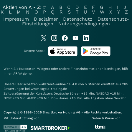
Aktien von A - Z:
#
A
B
C
D
E
F
G
H
I
J
K
L
M
N
O
P
Q
R
S
T
U
V
W
X
Y
Z
Impressum
Disclaimer
Datenschutz
Datenschutz-
Einstellungen
Nutzungsbedingungen
Unsere Apps:
Wenn Sie Kursdaten, Widgets oder andere Finanzinformationen benötigen, hilft
Ihnen
ARIVA
gerne.
Unsere User schätzen wallstreet-online.de: 4.8 von 5 Sternen ermittelt aus 285
Bewertungen bei www.kagels-trading.de
Zeitverzögerung der Kursdaten: Deutsche Börsen +15 Min. NASDAQ +15 Min.
NYSE +20 Min. AMEX +20 Min. Dow Jones +15 Min. Alle Angaben ohne Gewähr.
Copyright © 1998-2026 Smartbroker Holding AG - Alle Rechte vorbehalten.
Mit Unterstützung von:
Daten & Kurse von: