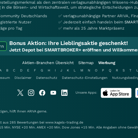
instellungsmerkmal als den zentralen verlagsunabhängigen Wissens-Hub 
 in die Börsen- und Wirtschaftswelt, um strategische Entscheidungen zu
Community Deutschlands
✅ verlagsunabhängige Partner ARIVA, Fi
gistrierte Nutzer
✅ Jederzeit einfach handeln beim
SMART
räge pro Tag
✅ mehr als 25 Jahre Marktpräsenz
Bonus Aktion:
Ihre Lieblingsaktie geschenkt!
rn
Jetzt Depot bei SMARTBROKER+ eröffnen und Willkommen
Aktien-Branchen Übersicht
Sitemap
Werbung
A
B
C
D
E
F
G
H
I
J
K
L
M
N
O
P
Q
R
S
T
essum
Disclaimer
Datenschutz
Datenschutz-Einstellungen
Nutzungsbedin
Unsere Apps:
gen, hilft Ihnen
ARIVA
gerne.
elt aus 285 Bewertungen bei www.kagels-trading.de
15 Min. NYSE +20 Min. AMEX +20 Min. Dow Jones +15 Min. Alle Angaben ohne Gewäh