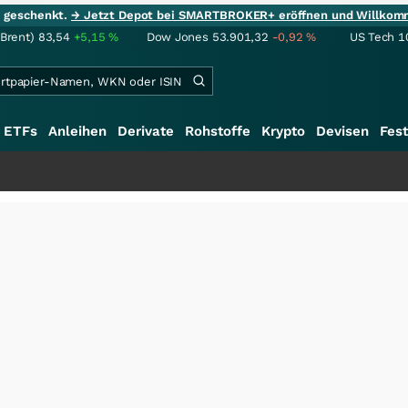
ie geschenkt.
→ Jetzt Depot bei SMARTBROKER+ eröffnen und Willkom
(Brent)
83,54
+5,15
%
Dow Jones
53.901,32
-0,92
%
US Tech 1
ETFs
Anleihen
Derivate
Rohstoffe
Krypto
Devisen
Fest