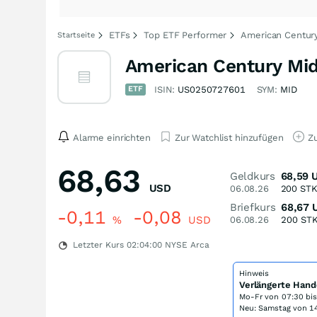
ETFs
Top ETF Performer
American Centur
Startseite
American Century Mi
ETF
ISIN:
US0250727601
SYM:
MID
Alarme einrichten
Zur Watchlist hinzufügen
Zu
68,63
Geldkurs
68,59
USD
06.08.26
200
ST
Briefkurs
68,67
-0,11
-0,08
%
USD
06.08.26
200
ST
Letzter Kurs
02:04:00
NYSE Arca
Hinweis
Verlängerte Hand
Mo-Fr von
07:30 bi
Neu: Samstag von 14