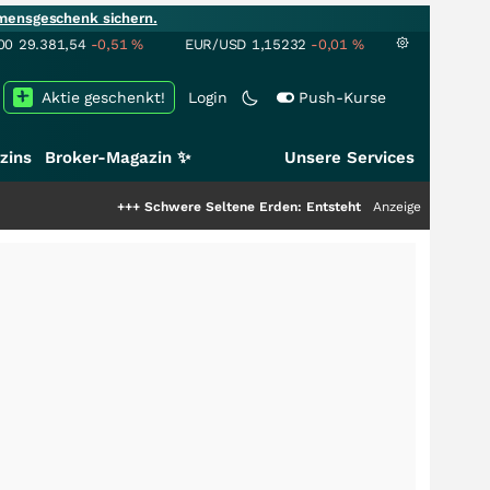
mensgeschenk sichern.
00
29.381,54
-0,51
%
EUR/USD
1,15232
-0,01
%
Aktie geschenkt!
Login
Push-Kurse
zins
Broker-Magazin ✨
Unsere Services
+++
Schwere Seltene Erden: Entsteht hier die nächste Milliarde
Anzeige