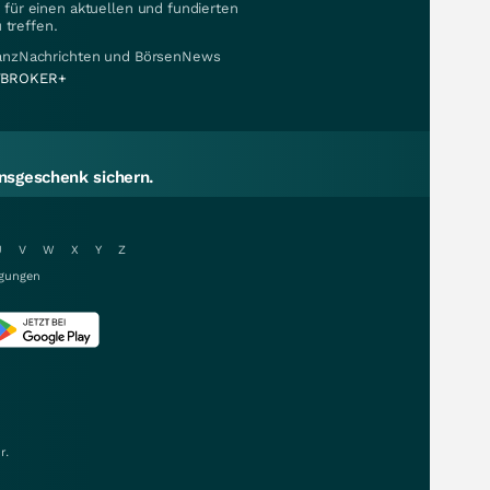
für einen aktuellen und fundierten
 treffen.
nanzNachrichten und BörsenNews
BROKER+
sgeschenk sichern.
U
V
W
X
Y
Z
gungen
r.