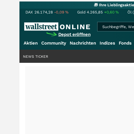
🎁 Ihre Lieblingsakt
DAX
26.174,28
-0,09
%
Gold
4.265,85
+0,60
%
Öl 
Depot eröffnen
Aktien
Community
Nachrichten
Indizes
Fonds
NEWS TICKER