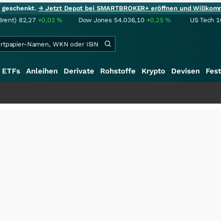
ie geschenkt.
→ Jetzt Depot bei SMARTBROKER+ eröffnen und Willkom
Brent)
82,27
+0,02
%
Dow Jones
54.036,10
+0,25
%
US Tech 1
ETFs
Anleihen
Derivate
Rohstoffe
Krypto
Devisen
Fest