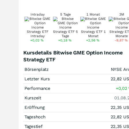
Intraday
5 Tage
1 Monat
3M
+0,02
%
+0,18
%
+2,56
%
-9,87
%
Kursdetails Bitwise GME Option Income
Strategy ETF
Börsenplatz
NYSE Ar
Letzter Kurs
22,82
U
Performance
+0,02
Kurszeit
01.08.
Eröffnung
22,35
U
Tageshoch
22,82
U
Tagestief
22,35
U