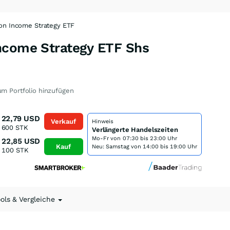
on Income Strategy ETF
ncome Strategy ETF Shs
m Portfolio hinzufügen
22,79
USD
Verkauf
Hinweis
600
STK
Verlängerte Handelszeiten
Mo-Fr von
07:30 bis 23:00 Uhr
22,85
USD
Kauf
Neu: Samstag von 14:00 bis 19:00 Uhr
100
STK
ools & Vergleiche