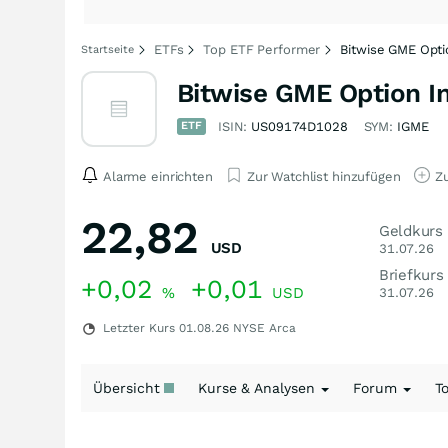
ETFs
Top ETF Performer
Bitwise GME Opti
Startseite
Bitwise GME Option I
ETF
ISIN:
US09174D1028
SYM:
IGME
Alarme einrichten
Zur Watchlist hinzufügen
Zu
22,82
Geldkurs
USD
31.07.26
Briefkurs
+0,02
+0,01
%
USD
31.07.26
Letzter Kurs
01.08.26
NYSE Arca
Übersicht
Kurse & Analysen
Forum
T