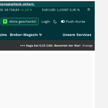
mensgeschenk sichern.
00
29.728,93
+1,18
%
EUR/USD
1,15587
0,00
%
Aktie geschenkt!
Login
Push-Kurse
zins
Broker-Magazin ✨
Unsere Services
+++
Saga bei 0,53 CAD: Bewertet der Markt noch immer nur die Hälfte de
Anzeige