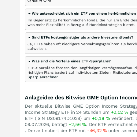
verkauft wird.
Wie unterscheidet sich ein ETF von einem herkömmlichen
Im Gegensatz zu herkömmlichen Fonds, die nur am Ende des
was mehr Flexibilität in Bezug auf Handelsstrategien bietet.
Sind ETFs kostengünstiger als andere Investmentfonds?
Ja, ETFs haben oft niedrigere Verwaltungsgebühren als herk
aufweisen.
Was sind die Vorteile eines ETF-Sparplans?
ETF-Sparpläne fördern den langfristigen Vermögensaufbau du
richtigen Plans basiert auf individuellen Zielen, Risikotole
Sparplanrechner
.
Anlageidee des Bitwise GME Option Incom
Der aktuelle Bitwise GME Option Income Strateg
Income Strategy ETF in 24 Stunden um
+0,02
%
ges
ETF (ISIN US09174D1028) um
+0,18
%
verändert. 
09.07.2026, beträgt
+2,56
%
. Der ETF verzeichnet 
. Derzeit notiert der ETF mit
-46,32
%
unter seine