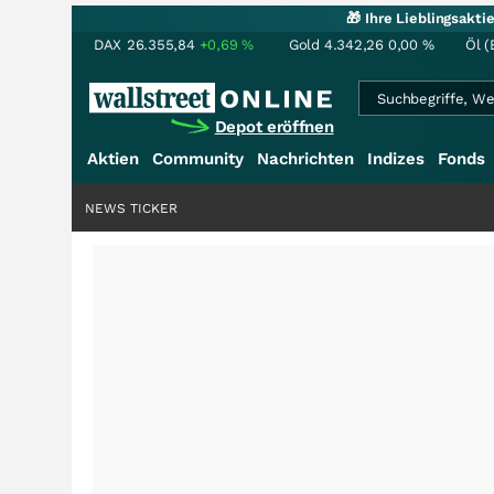
🎁 Ihre Lieblingsakt
DAX
26.355,84
+0,69
%
Gold
4.342,26
0,00
%
Öl (
Depot eröffnen
Aktien
Community
Nachrichten
Indizes
Fonds
NEWS TICKER