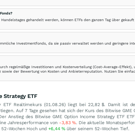
 Fonds?
 Handelstages gehandelt werden, können ETFs den ganzen Tag über gekauft
ömmliche Investmentfonds, da sie passiv verwaltet werden und geringere in
rch regelmäßige Investitionen und Kostenverteilung (Cost-Average-Effekt),
ranz sowie der Bewertung von Kosten und Anbieterreputation. Nutzen Sie einfa
e Strategy ETF
y ETF Realtimekurs (
01.08.26
) liegt bei 22,82
$
. Damit ist d
tiegen. Auf 7 Tage gesehen hat sich der Kurs des Bitwise GME 
Der Anstieg des Bitwise GME Option Income Strategy ETF ETF
eine Jahresperformance von
-3,83
%
. Die aktuelle Monatsperfo
m 52-Wochen Hoch und
+6,44
%
über seinem 52-Wochen Tief.