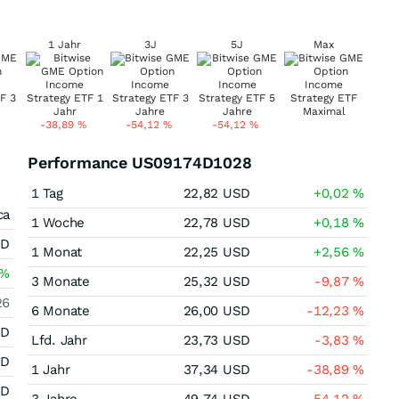
1 Jahr
3J
5J
Max
-38,89
%
-54,12
%
-54,12
%
Performance US09174D1028
1 Tag
22,82
USD
+0,02
%
ca
1 Woche
22,78
USD
+0,18
%
SD
1 Monat
22,25
USD
+2,56
%
%
3 Monate
25,32
USD
-9,87
%
26
6 Monate
26,00
USD
-12,23
%
SD
Lfd. Jahr
23,73
USD
-3,83
%
SD
1 Jahr
37,34
USD
-38,89
%
SD