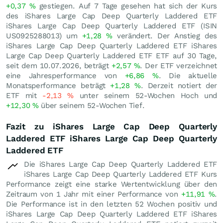
+0,37
%
gestiegen. Auf 7 Tage gesehen hat sich der Kurs
des iShares Large Cap Deep Quarterly Laddered ETF
iShares Large Cap Deep Quarterly Laddered ETF (ISIN
US0925288013) um
+1,28
%
verändert. Der Anstieg des
iShares Large Cap Deep Quarterly Laddered ETF iShares
Large Cap Deep Quarterly Laddered ETF ETF auf 30 Tage,
seit dem 10.07.2026, beträgt
+2,57
%
. Der ETF verzeichnet
eine Jahresperformance von
+6,86
%
. Die aktuelle
Monatsperformance beträgt
+1,28
%
. Derzeit notiert der
ETF mit
-2,13
%
unter seinem 52-Wochen Hoch und
+12,30
%
über seinem 52-Wochen Tief.
Fazit zu iShares Large Cap Deep Quarterly
Laddered ETF iShares Large Cap Deep Quarterly
Laddered ETF
Die iShares Large Cap Deep Quarterly Laddered ETF
iShares Large Cap Deep Quarterly Laddered ETF Kurs
Performance zeigt eine starke Wertentwicklung über den
Zeitraum von 1 Jahr mit einer Performance von
+11,91
%
.
Die Performance ist in den letzten 52 Wochen positiv und
iShares Large Cap Deep Quarterly Laddered ETF iShares