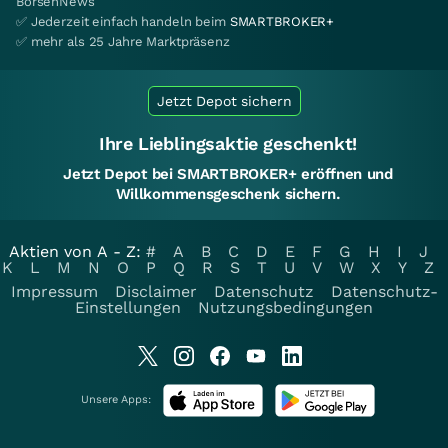
BörsenNews
✅ Jederzeit einfach handeln beim
SMARTBROKER+
✅ mehr als 25 Jahre Marktpräsenz
Jetzt Depot sichern
Ihre Lieblingsaktie geschenkt!
Jetzt Depot bei SMARTBROKER+ eröffnen und
Willkommensgeschenk sichern.
Aktien von A - Z:
#
A
B
C
D
E
F
G
H
I
J
K
L
M
N
O
P
Q
R
S
T
U
V
W
X
Y
Z
Impressum
Disclaimer
Datenschutz
Datenschutz-
Einstellungen
Nutzungsbedingungen
Unsere Apps: