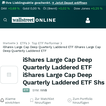
🎁 Ihre Lieblingsaktie geschenkt.
→ Jetzt Depot eröffnen
DAX
+0,69
%
Gold
0,00
%
Öl (Brent)
+0,02
%
Dow Jones
+0,25
%
ETFs
Top ETF Performer
Startseite
iShares Large Cap Deep Quarterly Laddered ETF iShares Large Cap
Deep Quarterly Laddered ETF
iShares Large Cap Deep
Quarterly Laddered ETF
iShares Large Cap Deep
Quarterly Laddered ETF Shs
ETF
SYM:
IVVB
Alarme
Zur Watchlist
Zum Portfolio
einrichten
hinzufügen
hinzufügen