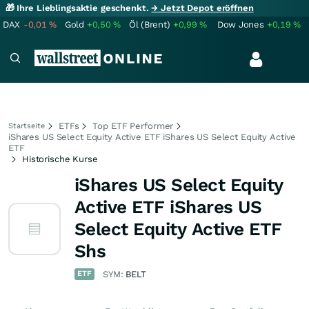
🎁 Ihre Lieblingsaktie geschenkt.
→ Jetzt Depot eröffnen
DAX
-0,01
%
Gold
+0,50
%
Öl (Brent)
+0,99
%
Dow Jones
+0,19
%
ETFs
Top ETF Performer
Startseite
iShares US Select Equity Active ETF iShares US Select Equity Active
ETF
Historische Kurse
iShares US Select Equity
Active ETF iShares US
Select Equity Active ETF
Shs
ETF
SYM:
BELT