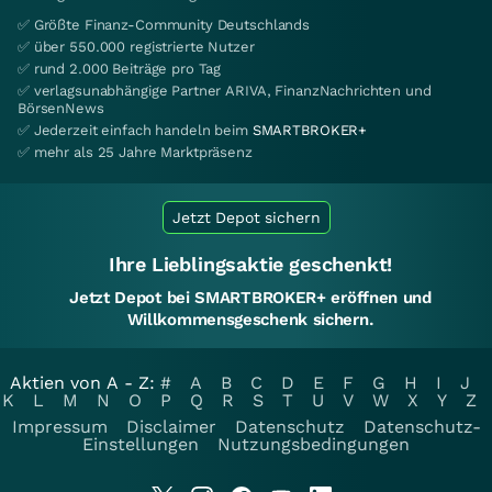
✅ Größte Finanz-Community Deutschlands
✅ über 550.000 registrierte Nutzer
✅ rund 2.000 Beiträge pro Tag
✅ verlagsunabhängige Partner ARIVA, FinanzNachrichten und
BörsenNews
✅ Jederzeit einfach handeln beim
SMARTBROKER+
✅ mehr als 25 Jahre Marktpräsenz
Jetzt Depot sichern
Ihre Lieblingsaktie geschenkt!
Jetzt Depot bei SMARTBROKER+ eröffnen und
Willkommensgeschenk sichern.
Aktien von A - Z:
#
A
B
C
D
E
F
G
H
I
J
K
L
M
N
O
P
Q
R
S
T
U
V
W
X
Y
Z
Impressum
Disclaimer
Datenschutz
Datenschutz-
Einstellungen
Nutzungsbedingungen