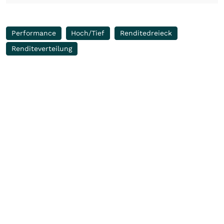
Performance
Hoch/Tief
Renditedreieck
Renditeverteilung