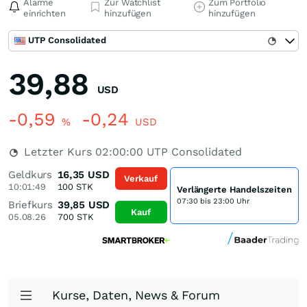
Alarme
Zur Watchlist
Zum Portfolio
einrichten
hinzufügen
hinzufügen
UTP Consolidated
39,88
USD
-0,59
-0,24
%
USD
Letzter Kurs
02:00:00
UTP Consolidated
Geldkurs
16,35
USD
Verkauf
10:01:49
100
STK
Verlängerte Handelszeiten
07:30 bis 23:00 Uhr
Briefkurs
39,85
USD
Kauf
05.08.26
700
STK
Kurse, Daten, News & Forum