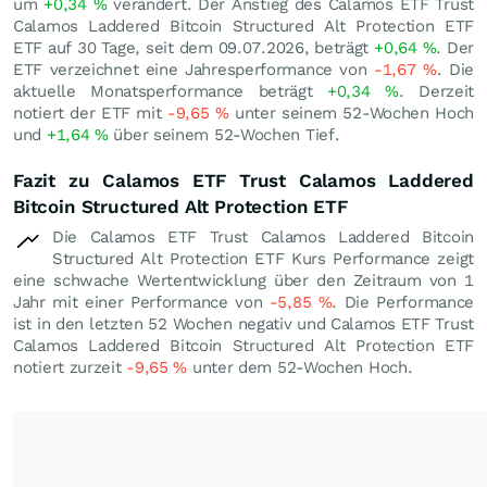
um
+0,34
%
verändert. Der Anstieg des Calamos ETF Trust
Calamos Laddered Bitcoin Structured Alt Protection ETF
ETF auf 30 Tage, seit dem 09.07.2026, beträgt
+0,64
%
. Der
ETF verzeichnet eine Jahresperformance von
-1,67
%
. Die
aktuelle Monatsperformance beträgt
+0,34
%
. Derzeit
notiert der ETF mit
-9,65
%
unter seinem 52-Wochen Hoch
und
+1,64
%
über seinem 52-Wochen Tief.
Fazit zu Calamos ETF Trust Calamos Laddered
Bitcoin Structured Alt Protection ETF
Die Calamos ETF Trust Calamos Laddered Bitcoin
Structured Alt Protection ETF Kurs Performance zeigt
eine schwache Wertentwicklung über den Zeitraum von 1
Jahr mit einer Performance von
-5,85
%
. Die Performance
ist in den letzten 52 Wochen negativ und Calamos ETF Trust
Calamos Laddered Bitcoin Structured Alt Protection ETF
notiert zurzeit
-9,65
%
unter dem 52-Wochen Hoch.