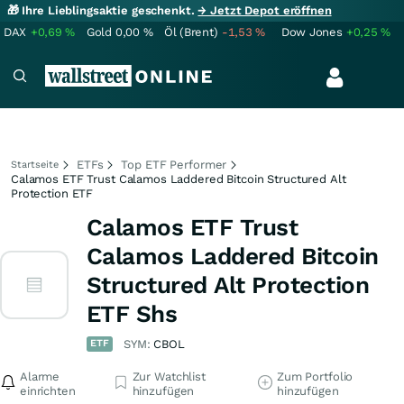
🎁 Ihre Lieblingsaktie geschenkt.
→ Jetzt Depot eröffnen
DAX
+0,69
%
Gold
0,00
%
Öl (Brent)
-1,53
%
Dow Jones
+0,25
%
ETFs
Top ETF Performer
Startseite
Calamos ETF Trust Calamos Laddered Bitcoin Structured Alt
Protection ETF
Calamos ETF Trust
Calamos Laddered Bitcoin
Structured Alt Protection
ETF Shs
ETF
SYM:
CBOL
Alarme
Zur Watchlist
Zum Portfolio
einrichten
hinzufügen
hinzufügen