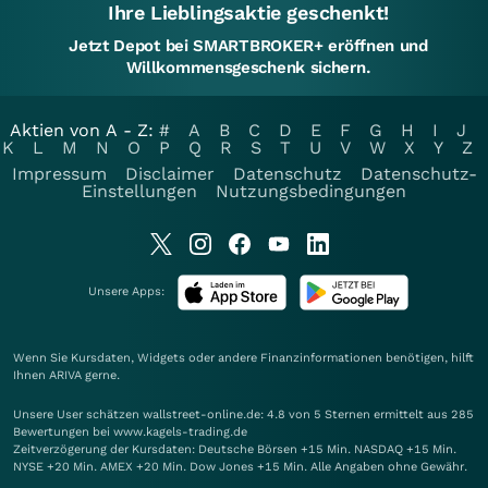
Ihre Lieblingsaktie geschenkt!
Jetzt Depot bei SMARTBROKER+ eröffnen und
Willkommensgeschenk sichern.
Aktien von A - Z:
#
A
B
C
D
E
F
G
H
I
J
K
L
M
N
O
P
Q
R
S
T
U
V
W
X
Y
Z
Impressum
Disclaimer
Datenschutz
Datenschutz-
Einstellungen
Nutzungsbedingungen
Unsere Apps:
Wenn Sie Kursdaten, Widgets oder andere Finanzinformationen benötigen, hilft
Ihnen
ARIVA
gerne.
Unsere User schätzen wallstreet-online.de: 4.8 von 5 Sternen ermittelt aus 285
Bewertungen bei www.kagels-trading.de
Zeitverzögerung der Kursdaten: Deutsche Börsen +15 Min. NASDAQ +15 Min.
NYSE +20 Min. AMEX +20 Min. Dow Jones +15 Min. Alle Angaben ohne Gewähr.